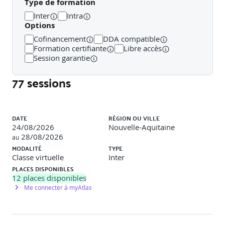
OIV/OSE
Type de formation
Inter
Intra
CERT-FR : centre d’alerte et de réponse aux incidents
Options
CNIL : protection des données et conformité RGPD
Cofinancement
DDA compatible
Formation certifiante
Libre accès
ENISA : agence européenne, coordination NIS2
Session garantie
77 sessions
OIV/OSE : opérateurs critiques soumis à obligations
renforcées
Prestataires qualifiés (PASSI, SecNumCloud, PDIS/PRIS) :
Liste des sessions
audits, cloud et réponse aux incidents certifiés
DATE
RÉGION OU VILLE
24/08/2026
Nouvelle-Aquitaine
[Jour 1 – Après-midi]
28/08/2026
au
MODALITÉ
TYPE
Classe virtuelle
Inter
Fondamentaux de la sécurité des systèmes
PLACES DISPONIBLES
d’information
12
places disponibles
Me connecter à myAtlas
Définir les concepts clés : disponibilité, intégrité,
confidentialité, traçabilité