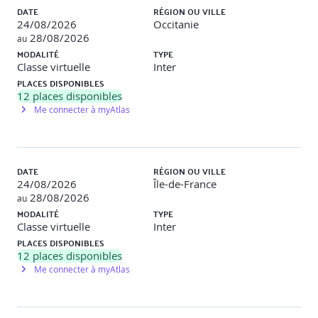
Atelier pratique
: Cartographie des exigences ISO 27001
DATE
RÉGION OU VILLE
sur un cas d’entreprise.
24/08/2026
Occitanie
28/08/2026
au
[Jour 2 – Après-midi]
MODALITÉ
TYPE
Classe virtuelle
Inter
Mise en œuvre d’un SMSI (Système de
PLACES DISPONIBLES
Management de la Sécurité de l’Information)
12
places disponibles
Me connecter à myAtlas
Définition et périmètre d’un SMSI
Gouvernance et intégration dans l’organisation
DATE
RÉGION OU VILLE
Politique de sécurité et gestion documentaire
24/08/2026
Île-de-France
28/08/2026
au
Gestion des risques dans un SMSI
MODALITÉ
TYPE
Classe virtuelle
Inter
Indicateurs de performance et amélioration continue
PLACES DISPONIBLES
12
places disponibles
Gestion documentaire (PSSI, procédures, preuves d’audit)
Me connecter à myAtlas
et les outils de pilotage
Atelier pratique
: Élaboration d’un mini-plan SMSI pour