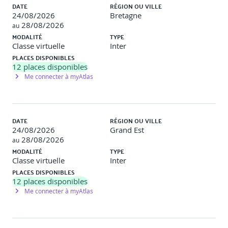
Comprendre les menaces actuelles (malwares, phishing,
DATE
RÉGION OU VILLE
ransomware, etc.)
24/08/2026
Bretagne
28/08/2026
au
Identifier les principales vulnérabilités techniques
MODALITÉ
TYPE
Classe virtuelle
Inter
Revoir les couches de défense (réseau, système, applicatif)
PLACES DISPONIBLES
12
places disponibles
Intégrer la notion de sécurité dès la conception
Me connecter à myAtlas
Atelier pratique
: Cartographier les grandes menaces
macro : cybercriminalité, cyberdéfense
étatique,espionnage, enjeux géopolitiques et
économiques
DATE
RÉGION OU VILLE
24/08/2026
Grand Est
28/08/2026
au
Panorama des cadres et référentiels
MODALITÉ
TYPE
Classe virtuelle
Inter
Politique de sécurité vs. charte informatique
PLACES DISPONIBLES
12
places disponibles
Articuler gouvernance sécurité et pilotage opérationnel
Me connecter à myAtlas
Maîtriser les bonnes pratiques du guide d’hygiène
numérique