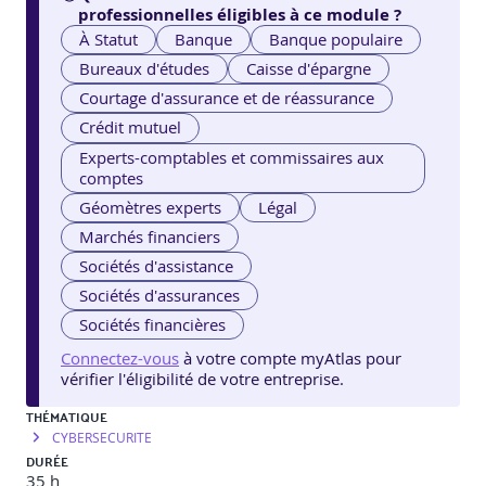
professionnelles éligibles à ce module ?
À Statut
Banque
Banque populaire
Bureaux d'études
Caisse d'épargne
Courtage d'assurance et de réassurance
Crédit mutuel
Experts-comptables et commissaires aux
comptes
Géomètres experts
Légal
Marchés financiers
Sociétés d'assistance
Sociétés d'assurances
Sociétés financières
Connectez-vous
à votre compte myAtlas pour
vérifier l'éligibilité de votre entreprise.
THÉMATIQUE
CYBERSECURITE
DURÉE
35 h