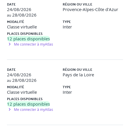
DATE
RÉGION OU VILLE
Initier une feuille de route sécurité réaliste
24/08/2026
Provence-Alpes-Côte d'Azur
28/08/2026
au
Atelier pratique
: Diagnostic de maturité SSI simplifié.
MODALITÉ
TYPE
Classe virtuelle
Inter
[Jour 2 – Matin]
PLACES DISPONIBLES
12
places disponibles
Norme ISO 27001
Me connecter à myAtlas
Principes et objectifs de l’ISO 27001
DATE
RÉGION OU VILLE
Les domaines de contrôle (Annexe A)
24/08/2026
Pays de la Loire
28/08/2026
Processus de certification et cycle PDCA
au
MODALITÉ
TYPE
Conduire une gap analysis (analyse d’écart)
Classe virtuelle
Inter
PLACES DISPONIBLES
Rôles et responsabilités dans la mise en conformité
12
places disponibles
Me connecter à myAtlas
Comparatif ISO 27001 vs. NIST Cybersecurity Framework
: convergences et différences