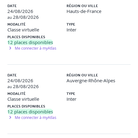
une organisation fictive.
DATE
RÉGION OU VILLE
24/08/2026
Hauts-de-France
Sécurité de l’utilisateur et posture défensive
28/08/2026
au
MODALITÉ
TYPE
Classe virtuelle
Inter
Sensibilisation à la cybersécurité : leviers de
PLACES DISPONIBLES
communication
12
places disponibles
Me connecter à myAtlas
Ingénierie sociale : tactiques et contremesures
MFA, mots de passe, SSO : arbitrer entre sécurité et
ergonomie
DATE
RÉGION OU VILLE
Détection et remontée d’incidents par les utilisateurs
24/08/2026
Auvergne-Rhône-Alpes
28/08/2026
au
Rôles des RH, managers et collaborateurs dans l’hygiène
MODALITÉ
TYPE
numérique
Classe virtuelle
Inter
PLACES DISPONIBLES
[Jour 3 – Matin]
12
places disponibles
Me connecter à myAtlas
Élaborer une politique de sécurité adaptée