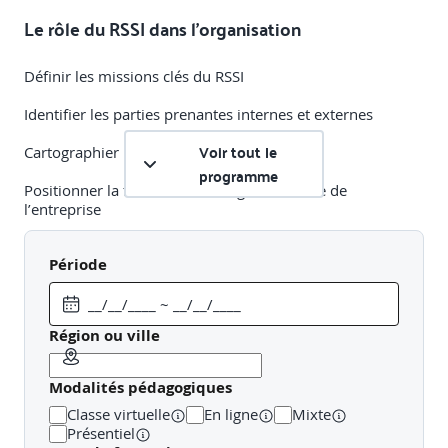
Le rôle du RSSI dans l’organisation
Définir les missions clés du RSSI
Identifier les parties prenantes internes et externes
Voir tout le
Cartographier le périmètre d’action sécurité
programme
Positionner la fonction dans la gouvernance de
l’entreprise
Décrypter les attentes de la direction et des métiers
Période
Atelier pratique
: Reconstitution d’un organigramme
sécurité d’entreprise.
Région ou ville
L’écosystème cybersécurité national et
international
Modalités pédagogiques
Classe virtuelle
En ligne
Mixte
ANSSI : autorité nationale, référentiels & supervision des
Présentiel