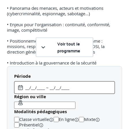
• Panorama des menaces, acteurs et motivations
(cybercriminalité, espionnage, sabotage…)
• Enjeux pour l’organisation : continuité, conformité,
image, compétitivité
• Positionnement du RSSI dans l’organigramme :
Voir tout le
missions, responsabilités, relations avec la DSI, la
programme
direction générale, le juridique et les métiers
• Introduction à la gouvernance de la sécurité
• Présentation des référentiels et normes (ISO 27001, ISO
Période
27002, NIST, ANSSI…)
• Atelier : cartographie des parties prenantes et des
enjeux dans sa propre organisation
Région ou ville
Jour 2 – Techniques et outils de base du RSSI (7
Modalités pédagogiques
heures)
Classe virtuelle
En ligne
Mixte
• Gestion des risques : méthodes (EBIOS RM, ISO 27005),
Présentiel
analyse d’impact (BIA)