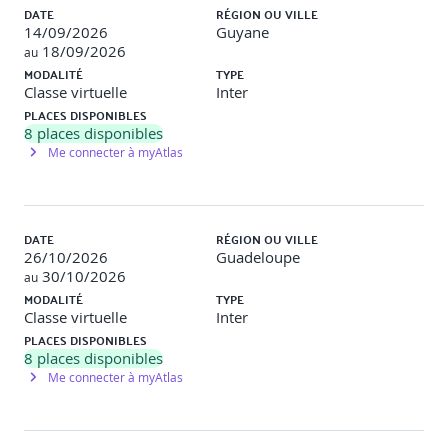
DATE
RÉGION OU VILLE
14/09/2026
Guyane
• Atelier : réalisation d’un mini-audit sécurité sur un
18/09/2026
périmètre restreint
au
MODALITÉ
TYPE
Jour 5 – Gestion des incidents et retour d’expérience
Classe virtuelle
Inter
(7 heures)
PLACES DISPONIBLES
8
places disponibles
• Typologie des incidents (intrusion, ransomware, déni de
Me connecter à myAtlas
service, fuite de données…)
• Processus de gestion des incidents (détection, analyse,
confinement, éradication, reprise)
DATE
RÉGION OU VILLE
26/10/2026
Guadeloupe
• Rôles et responsabilités pendant un incident (plan de
30/10/2026
au
réponse, cellule de crise) • Communication interne et
MODALITÉ
TYPE
externe en cas d’incident (avec exemples concrets)
Classe virtuelle
Inter
• Retour d’expérience (REX) et amélioration continue du
PLACES DISPONIBLES
SMSI
8
places disponibles
Me connecter à myAtlas
• Mise en situation : exercice de gestion de crise sur un
incident de cybersécurité majeur