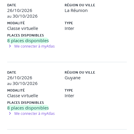
• Conclusion
DATE
RÉGION OU VILLE
26/10/2026
La Réunion
• Plan d’action individuel post-formation
30/10/2026
au
MODALITÉ
TYPE
Classe virtuelle
Inter
PLACES DISPONIBLES
8
places disponibles
Me connecter à myAtlas
DATE
RÉGION OU VILLE
26/10/2026
Guyane
30/10/2026
au
MODALITÉ
TYPE
Classe virtuelle
Inter
PLACES DISPONIBLES
8
places disponibles
Me connecter à myAtlas