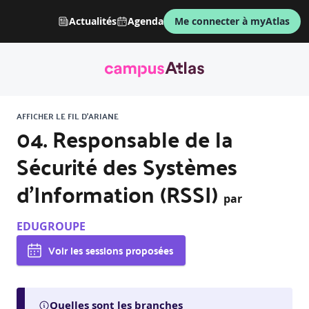
Actualités
Agenda
Me connecter à myAtlas
AFFICHER LE FIL D'ARIANE
04. Responsable de la
Sécurité des Systèmes
d’Information (RSSI)
par
EDUGROUPE
Voir les sessions proposées
Quelles sont les branches