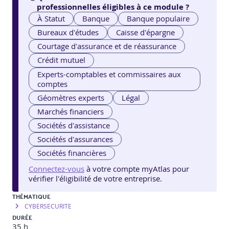
professionnelles éligibles à ce module ?
À Statut
Banque
Banque populaire
Bureaux d'études
Caisse d'épargne
Courtage d'assurance et de réassurance
Crédit mutuel
Experts-comptables et commissaires aux
comptes
Géomètres experts
Légal
Marchés financiers
Sociétés d'assistance
Sociétés d'assurances
Sociétés financières
Connectez-vous
à votre compte myAtlas pour
vérifier l'éligibilité de votre entreprise.
THÉMATIQUE
CYBERSECURITE
DURÉE
35 h