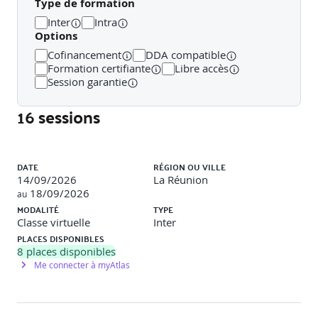
Type de formation
Inter
Intra
• Élaboration d’une politique de sécurité (PSSI) : contenu,
Options
diffusion, appropriation
Cofinancement
DDA compatible
• Plan de traitement des risques et plan de sécurité
Formation certifiante
Libre accès
Session garantie
• Sensibilisation et formation des utilisateurs
16 sessions
• Indicateurs de sécurité : définition, suivi, tableau de bord
sécurité
Liste des sessions
• Atelier : élaboration d’un plan de traitement des risques
DATE
RÉGION OU VILLE
sur un scénario concret
14/09/2026
La Réunion
18/09/2026
au
Jour 3 – Maîtrise de la norme ISO 27001 et mise en
MODALITÉ
TYPE
oeuvre d’un SMSI (7 heures)
Classe virtuelle
Inter
PLACES DISPONIBLES
• Principes de la norme ISO 27001 et articulation avec ISO
8
places disponibles
27002
Me connecter à myAtlas
• Le cycle PDCA appliqué au SMSI
• Politique de sécurité, gestion documentaire et