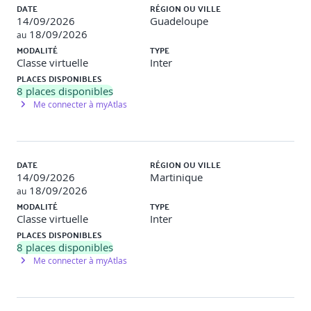
déclaration d’applicabilité
DATE
RÉGION OU VILLE
14/09/2026
Guadeloupe
• Définir le périmètre et les objectifs du SMSI
18/09/2026
au
MODALITÉ
TYPE
• Mesures de sécurité : revue des 114 mesures de
Classe virtuelle
Inter
l’annexe A
PLACES DISPONIBLES
8
places disponibles
• Atelier : construire un plan de mise en place d’un SMSI
Me connecter à myAtlas
adapté à un contexte donné
Jour 4 – Conformité, réglementation et audit (7
heures)
DATE
RÉGION OU VILLE
• Cadre réglementaire français et européen : RGPD, LPM,
14/09/2026
Martinique
directive NIS 2, code pénal, obligations CNIL
18/09/2026
au
MODALITÉ
TYPE
• Obligations spécifiques par secteur (santé, finance,
Classe virtuelle
Inter
opérateurs de services essentiels…)
PLACES DISPONIBLES
8
places disponibles
• Audit interne et audit de conformité ISO 27001
Me connecter à myAtlas
• Préparation à un audit de certification
• Techniques de collecte et d’analyse des preuves