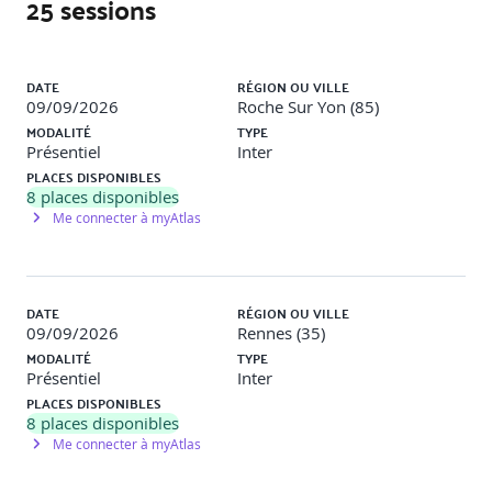
25 sessions
Les clés de réussite : lien, cadre et repères
professionnels, objectifs, sens
Mettre en place un suivi régulier
Liste des sessions
Le process et les acteurs ressources : RH, manager,
DATE
RÉGION OU VILLE
tuteur/mentor, parrain…
09/09/2026
Roche Sur Yon (85)
Le rôle RH dans l’accompagnement du manager et
MODALITÉ
TYPE
tuteur
Présentiel
Inter
Les temps de suivi RH : rapport d'étonnement, suivi
PLACES DISPONIBLES
intermédiaire, fin de l'onboarding
8
places disponibles
Me connecter à myAtlas
DATE
RÉGION OU VILLE
09/09/2026
Rennes (35)
MODALITÉ
TYPE
Présentiel
Inter
PLACES DISPONIBLES
8
places disponibles
Me connecter à myAtlas