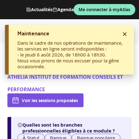
Actualités
Agenda
Me connecter à myAtlas
Maintenance
Dans le cadre de nos opérations de maintenance,
les services en ligne seront indisponibles :
AFFICHER LE FIL D'ARIANE
- le jeudi 6 août 2026, de 18h00 à 18h30.
04. Réussir l’onboarding
Nous vous prions de nous excuser pour la gêne
par
occasionnée.
ATHELIA INSTITUT DE FORMATION CONSEILS ET
PERFORMANCE
Voir les sessions proposées
Quelles sont les branches
professionnelles éligibles à ce module ?
À Statut
Banque
Banque populaire