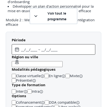
d’onboarding
Développer un plan d'action personnalisé pour la
mise en œuvre d'un parcours d'intégration efficace
Voir tout le
programme
Module 2 : Mettre en œuvre un parcours d'intégration
efficace
Établir le programme d’intégration du nouveau
collaborateur et organiser son accueil
Période
Utiliser des outils et des ressources pour faciliter
l'intégration des nouveaux collaborateurs
Créer des documents d’accueil et de suivi
Évaluer l'efficacité de leur programme d'intégration et
Région ou ville
apporter les ajustements nécessaires
Modalités pédagogiques
Classe virtuelle
En ligne
Mixte
Présentiel
Type de formation
Inter
Intra
Options
Cofinancement
DDA compatible
Formation certifiante
Libre accès