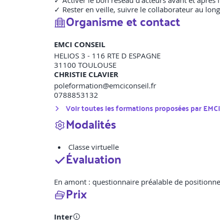
✓ Activer le bon réseau d’acteurs avant et après l
✓ Rester en veille, suivre le collaborateur au lon
Organisme et contact
EMCI CONSEIL
HELIOS 3 - 116 RTE D ESPAGNE
31100
TOULOUSE
CHRISTIE CLAVIER
poleformation@emciconseil.fr
0788853132
Voir toutes les formations proposées par
EMCI
Modalités
Classe virtuelle
Évaluation
En amont : questionnaire préalable de positionnem
Prix
Inter