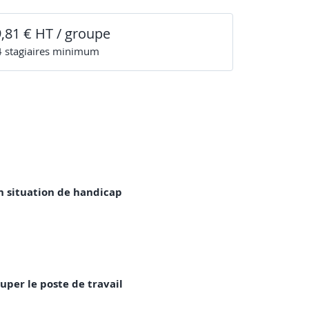
9,81 € HT / groupe
4
stagiaire
s
minimum
en situation de handicap
uper le poste de travail