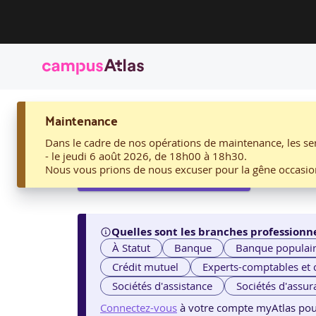
ACCUEIL
Maintenance
05. ACCUEILLIR ET INTÉGRER UNE PERSONNE EN SITUAT
05. Accueillir et intég
Dans le cadre de nos opérations de maintenance, les ser
- le jeudi 6 août 2026, de 18h00 à 18h30.
Nous vous prions de nous excuser pour la gêne occasio
Voir les sessions proposées
Quelles sont les branches professionne
À Statut
Banque
Banque populai
Crédit mutuel
Experts-comptables et
Sociétés d'assistance
Sociétés d'assur
Connectez-vous
à votre compte myAtlas pour v