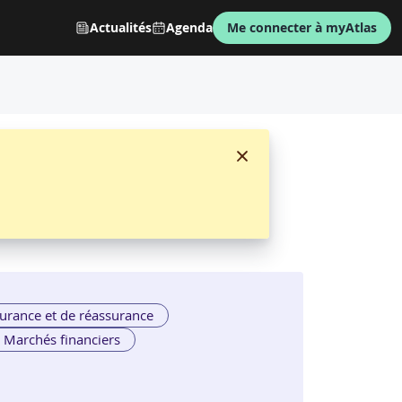
Actualités
Agenda
Me connecter à myAtlas
 handicap
par
EMCI CONSEIL
urance et de réassurance
Marchés financiers