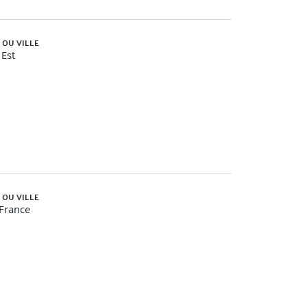
 OU VILLE
Est
 sa structure
a
capitalisation des acquis
pour chaque
 OU VILLE
-France