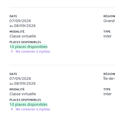
quitable
jectifs
ap dans la communication de son handicap
DATE
RÉGION
07/09/2026
Grand 
ant et après l’arrivée du collaborateur
08/09/2026
au
MODALITÉ
TYPE
és du handicap (Agefiph, Cap emploi, MDPH, référent handicap, …)
Classe virtuelle
Inter
dans son management
PLACES DISPONIBLES
orateur au long de son parcours
10
places disponibles
Me connecter à myAtlas
eil et d’intégration d’une personne en situation de handicap dans
re : analyse de la pratique
 et le partage d’expériences,
permettant ainsi de mutualiser l
DATE
RÉGION
07/09/2026
Île-de
08/09/2026
au
MODALITÉ
TYPE
Classe virtuelle
Inter
PLACES DISPONIBLES
10
places disponibles
Me connecter à myAtlas