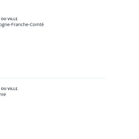
 d’un point de vue technique et organisationnel
 OU VILLE
ogne-Franche-Comté
 OU VILLE
nie