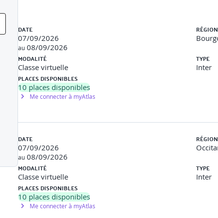
ensoriel, physique, psychique, mental)
e du handicapAménager la situation de travail d’un collaborateur
Liste des sessions
pour garantir une intégration
optimale
DATE
RÉGION
07/09/2026
Bourg
professionnel
08/09/2026
au
de maintien dans l’emploi
MODALITÉ
TYPE
de tutorat
Classe virtuelle
Inter
PLACES DISPONIBLES
10
places disponibles
Me connecter à myAtlas
nne en situation de handicap
DATE
RÉGION
ettre en place envers le collaborateur et l’équipe
07/09/2026
Occita
08/09/2026
au
e
MODALITÉ
TYPE
ionnelle
Classe virtuelle
Inter
PLACES DISPONIBLES
10
places disponibles
s du collaborateur en situation de handicap
Me connecter à myAtlas