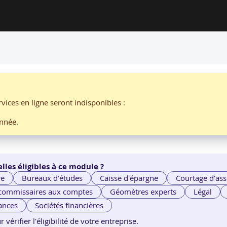
ION DE HANDICAP PAR EMCI CONSEIL
rer une personne en situation de
vices en ligne seront indisponibles :
nnée.
lles éligibles à ce module ?
re
Bureaux d'études
Caisse d'épargne
Courtage d'ass
 commissaires aux comptes
Géomètres experts
Légal
ances
Sociétés financières
érifier l'éligibilité de votre entreprise.