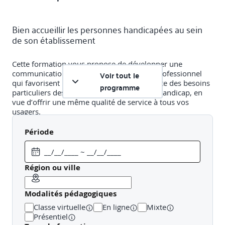
Bien accueillir les personnes handicapées au sein
de son établissement
Cette formation vous propose de développer une
communication et des attitudes d'accueil professionnel
Voir tout le
qui favorisent une meilleure prise en compte des besoins
programme
particuliers des personnes en situation de handicap, en
vue d’offrir une même qualité de service à tous vos
usagers.
Période
Objectifs pédagogiques
A l'issue de la formation, le participant sera en mesure de
Région ou ville
:
Renforcer ses connaissances et sa compréhension
Modalités pédagogiques
des situations de handicap
Classe virtuelle
En ligne
Mixte
S’adapter à la diversité de situations d’accueil et
Présentiel
d’accompagnement dans son cadre professionnel