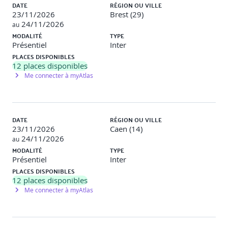
DATE
RÉGION OU VILLE
Méthodes pédagogiques actives et participatives. Alternance
23/11/2026
Brest (29)
de théorie/pratique avec application au contexte et
24/11/2026
expériences des participants.
au
MODALITÉ
TYPE
Présentiel
Inter
Modalités d'évaluation
PLACES DISPONIBLES
12
places disponibles
Me connecter à myAtlas
Le formateur évalue la progression pédagogique du
participant tout au long de la formation au moyen de
QCM, mises en situation, travaux pratiques… Le
participant complète également un test de
positionnement en amont et en aval pour valider les
DATE
RÉGION OU VILLE
compétences acquises.
23/11/2026
Caen (14)
24/11/2026
au
MODALITÉ
TYPE
Programme de la formation
Présentiel
Inter
PLACES DISPONIBLES
12
places disponibles
Intégrer le cadre légal dans sa pratique
Me connecter à myAtlas
La législation et l'accueil du handicap, rappel de la loi
du 11 février 2005.