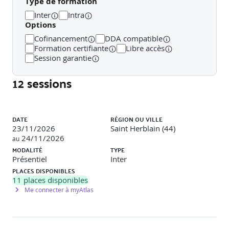
Type de formation
Ajuster sa communication verbale et non verbale en
Inter
Intra
fonction des spécificités de chaque famille de handicap
Options
Développer une posture bienveillante et éthique
Cofinancement
DDA compatible
Formation certifiante
Libre accès
Public concerné
Session garantie
12 sessions
Agents chargés d'accueil, toutes personnes susceptibles
d'accueillir du public dans le cadre de sa mission de
service public
Liste des sessions
DATE
RÉGION OU VILLE
Prérequis
23/11/2026
Saint Herblain (44)
24/11/2026
au
MODALITÉ
TYPE
Aucune connaissance particulière
Présentiel
Inter
PLACES DISPONIBLES
Méthodes et moyens pédagogiques
11
places disponibles
Me connecter à myAtlas
Exercice
Échanges et analyse des pratiques. Auto-diagnostic.
Mises en situation en lien avec le contexte des participants.
Boîte à outils. Feuille de route.
Méthodes pédagogiques