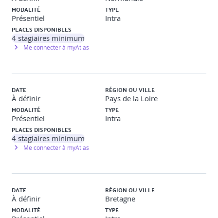
Interroger ses propres perceptions et préjugés.
MODALITÉ
TYPE
Développer la juste posture.
Présentiel
Intra
Opter pour une attitude éthique et bienveillante.
PLACES DISPONIBLES
Adapter sa communication verbale et non verbale en
4
stagiaires minimum
fonction de chaque famille de handicap.
Me connecter à myAtlas
Mise en situation
Jeux de rôles à partir de situations
concrètes liées au contexte des participants.
DATE
RÉGION OU VILLE
À définir
Pays de la Loire
MODALITÉ
TYPE
Présentiel
Intra
PLACES DISPONIBLES
4
stagiaires minimum
Me connecter à myAtlas
DATE
RÉGION OU VILLE
À définir
Bretagne
MODALITÉ
TYPE