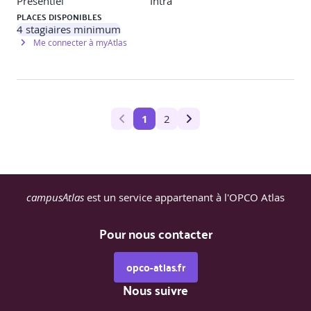
Présentiel
Intra
PLACES DISPONIBLES
4
stagiaires minimum
Me connecter à myAtlas
1
2
campusAtlas
est un service appartenant à l'OPCO Atlas
Pour nous contacter
opco-atlas.fr
Nous suivre