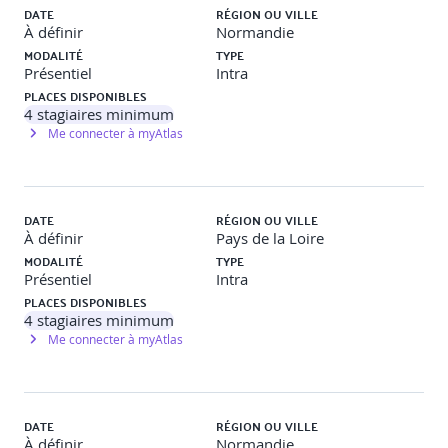
DATE
RÉGION OU VILLE
À définir
Normandie
Optimiser l’accueil physique et téléphonique
MODALITÉ
TYPE
Présentiel
Intra
PLACES DISPONIBLES
Identifier les différentes étapes d’un accueil efficace.
4
stagiaires minimum
Développer une attitude assertive.
Me connecter à myAtlas
Pratiquer l’écoute active : écouter, questionner,
reformuler.
Développer une intention positive et de réelles
capacités d’attention.
Mettre en pratique un langage adapté et positif.
DATE
RÉGION OU VILLE
Assurer la prise en charge complète de son
À définir
Pays de la Loire
interlocuteur.
MODALITÉ
TYPE
Présentiel
Intra
Travaux pratiques
Auto-diagnostic sur l’assertivité.
PLACES DISPONIBLES
Échanges en groupe sur les situations d’accueil ressenties
4
stagiaires minimum
comme difficiles, choix de stratégies adaptées.
Me connecter à myAtlas
Développer la juste posture en fonction des
spécificités de chaque famille de handicap
DATE
RÉGION OU VILLE
À définir
Normandie