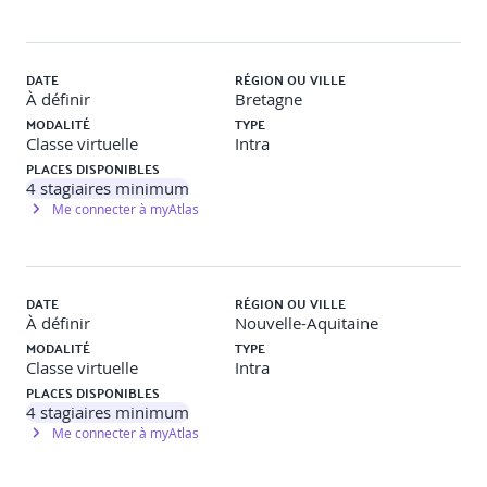
- Protéger vos applications contre les exploits courants
et les attaques par déni de service distribué (DDoS)
- Sécurisation de vos communications réseau avec AWS
DATE
RÉGION OU VILLE
Certificate Manager
À définir
Bretagne
MODALITÉ
TYPE
· Dépannage
Classe virtuelle
Intra
PLACES DISPONIBLES
Stockage
4
stagiaires minimum
Me connecter à myAtlas
· Configurer Amazon Elastic Block Storage (Amazon EBS)
· Dimensionner Amazon EBS volumes pour la
performance
DATE
RÉGION OU VILLE
· Utiliser Amazon EBS snapshots
À définir
Nouvelle-Aquitaine
MODALITÉ
TYPE
· Utiliser Amazon Data Lifecycle Manager pour gérer les
Classe virtuelle
Intra
ressources AWS
PLACES DISPONIBLES
4
stagiaires minimum
· Créer des plans de sauvegarde et de récupération de
Me connecter à myAtlas
données