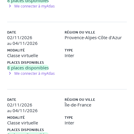
8
places disponibles
· Mise à l'échelle avec des instances Spots
Me connecter à myAtlas
· Gestion des licences avec AWS License Manager
· Dépannage
DATE
RÉGION OU VILLE
02/11/2026
Provence-Alpes-Côte d'Azur
Surveiller et maintenir le système
04/11/2026
au
MODALITÉ
TYPE
· Surveiller et maintenir des charurveiller et maintenir le
Classe virtuelle
Inter
systèmeges de travail
PLACES DISPONIBLES
· Surveillance de l'infrastructure AWS
8
places disponibles
Me connecter à myAtlas
· Surveillance des applications distribuées
· Surveillance de votre compte AWS
DATE
RÉGION OU VILLE
· Dépannage
02/11/2026
Île-de-France
04/11/2026
au
· Travaux pratiques : Surveillance des applications et de
MODALITÉ
TYPE
l'infrastructure
Classe virtuelle
Inter
PLACES DISPONIBLES
Sécurité des données et audit du système