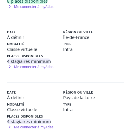
8
places disponibles
· Maintenir une base solide d'identité et d'accès
Me connecter à myAtlas
· Mettre en place des mécanismes de détection
· Automatisation de la résolution des incidents
DATE
RÉGION OU VILLE
À définir
Île-de-France
· Dépannage
MODALITÉ
TYPE
Classe virtuelle
Intra
Exploitez des réseaux sécurisés et résilients
PLACES DISPONIBLES
4
stagiaires minimum
· Construire un Amazon Virtual Private Cloud sécurisé
Me connecter à myAtlas
(Amazon VPC)
- Établir des connexions Amazon VPC sécurisées
- Surveillance du trafic Amazon VPC avec les journaux de
DATE
RÉGION OU VILLE
flux VPC
À définir
Pays de la Loire
MODALITÉ
TYPE
· Mise en réseau au-delà du VPC
Classe virtuelle
Intra
PLACES DISPONIBLES
- Utilisation d'Amazon CloudFront pour améliorer les
4
stagiaires minimum
capacités de distribution
Me connecter à myAtlas