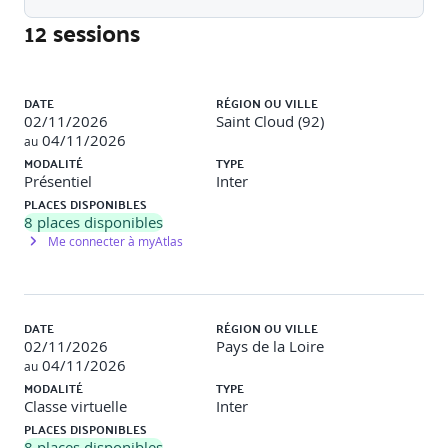
· Déploiement à l'aide de :
12 sessions
- AWS CloufFormation
Liste des sessions
- AWS Service Catalog
DATE
RÉGION OU VILLE
02/11/2026
Saint Cloud (92)
· Travaux pratiques : Infrastructure as Code
04/11/2026
au
MODALITÉ
TYPE
Gestion des ressources
Présentiel
Inter
PLACES DISPONIBLES
· Gestionnaire de systèmes AWS
8
places disponibles
Me connecter à myAtlas
- Gestion des opérations
- Gestion des applications
- Gestion du changement
DATE
RÉGION OU VILLE
02/11/2026
Pays de la Loire
- Gestion des instances
04/11/2026
au
MODALITÉ
TYPE
- Gestion de l'automatisation
Classe virtuelle
Inter
PLACES DISPONIBLES
· Dépannage
8
places disponibles