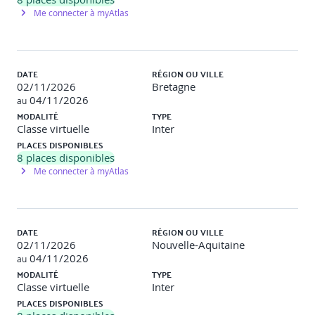
Me connecter à myAtlas
· Travaux pratiques : Operations as Code
Configurer des systèmes hautement disponibles
· Distribution du trafic avec Elastic Load Balancing
DATE
RÉGION OU VILLE
02/11/2026
Bretagne
· Amazon Route 53
04/11/2026
au
MODALITÉ
TYPE
· Dépannage
Classe virtuelle
Inter
PLACES DISPONIBLES
Automatiser la mise à l'échelle
8
places disponibles
Me connecter à myAtlas
· Mise à l’échelle avec AWS Auto Scaling
- Configurer les instances EC2 avec des modèles de
lancement et des configurations de lancement
DATE
RÉGION OU VILLE
02/11/2026
Nouvelle-Aquitaine
- Collecter des instances EC2 dans des groupes Auto
04/11/2026
Scaling
au
MODALITÉ
TYPE
- Mettez à l'échelle vos groupes Auto Scaling avec des
Classe virtuelle
Inter
politiques de mise à l'échelle
PLACES DISPONIBLES