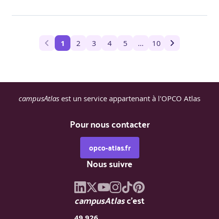
1
2
3
4
5
…
10
campusAtlas
est un service appartenant à l'OPCO Atlas
Pour nous contacter
opco-atlas.fr
Nous suivre
campusAtlas
c'est
49 926