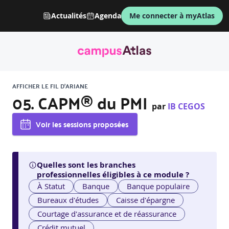
Actualités
Agenda
Me connecter à myAtlas
AFFICHER LE FIL D'ARIANE
05. CAPM® du PMI
par
IB CEGOS
Voir les sessions proposées
Quelles sont les branches
professionnelles éligibles à ce module ?
À Statut
Banque
Banque populaire
Bureaux d'études
Caisse d'épargne
Courtage d'assurance et de réassurance
Crédit mutuel