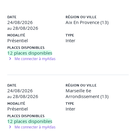
3. LES MÉTHODOLOGIES PRÉDICTIVES, BASÉES SUR DES
Liste des sessions
PLANS
DATE
RÉGION OU VILLE
24/08/2026
Aix En Provence (13)
Expliquer quand il est approprié d'utiliser une
28/08/2026
au
approche prédictive basée sur un plan
MODALITÉ
TYPE
Démontrer une compréhension du calendrier d'un
Présentiel
Inter
plan de gestion de projet
PLACES DISPONIBLES
Déterminer comment documenter les contrôles de
12
places disponibles
projet des projets prédictifs basés sur des plans
Me connecter à myAtlas
Atelier
Les approches prédictives
DATE
RÉGION OU VILLE
24/08/2026
Marseille 6e
28/08/2026
Arrondissement (13)
au
4. LES MÉTHODOLOGIES ADAPTATIVES
MODALITÉ
TYPE
Présentiel
Inter
Expliquer quand il est approprié d'utiliser une
PLACES DISPONIBLES
approche adaptative
12
places disponibles
Déterminer comment planifier les itérations du projet
Me connecter à myAtlas
Déterminer comment documenter les contrôles de
projet pour un projet adaptatif