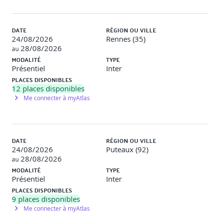
DATE
RÉGION OU VILLE
COMPLÉMENTS DIGITAUX
24/08/2026
Rennes (35)
28/08/2026
au
Des activités digitales complémentaires sont mises à
MODALITÉ
TYPE
disposition des apprenants sur le Learning Hub ib. Elles
Présentiel
Inter
viennent renforcer l’efficacité du dispositif
PLACES DISPONIBLES
d’apprentissage et garantissent un bénéfice plus durable
12
places disponibles
de l’action pédagogique.
Me connecter à myAtlas
Avant la session
Un vidéocast : "Ciel, j'ai été nommé chef de projet !"
DATE
RÉGION OU VILLE
Après la session
24/08/2026
Puteaux (92)
28/08/2026
au
Deux modules e-learning : Les fondamentaux du
MODALITÉ
TYPE
management de projet" et "Le cadrage du projet"
Présentiel
Inter
Un vidéocast : "Par quoi commencer ma gestion de
PLACES DISPONIBLES
projet ?"
9
places disponibles
Me connecter à myAtlas