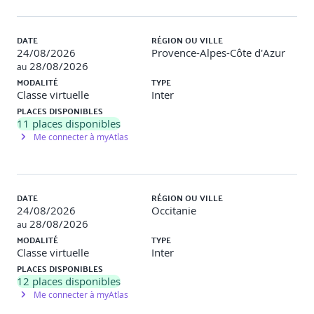
Expliquer les composantes d'un plan adaptatif
Déterminer comment préparer et exécuter les étapes
de gestion des tâches
DATE
RÉGION OU VILLE
24/08/2026
Provence-Alpes-Côte d'Azur
Atelier
28/08/2026
au
MODALITÉ
TYPE
Brainstorming sur les avantages/ inconvénients des
Classe virtuelle
Inter
approches adaptatives
PLACES DISPONIBLES
11
places disponibles
Me connecter à myAtlas
5. LE CADRE DE L’ANALYSE D’AFFAIRES
Ses rôles et responsabilités sur le projet
DATE
RÉGION OU VILLE
Démontrer une compréhension des rôles et des
24/08/2026
Occitanie
responsabilités de l'analyse d’affaires (BA)
28/08/2026
Déterminer comment mener la communication avec
au
les parties prenantes
MODALITÉ
TYPE
Déterminer comment recueillir les exigences
Classe virtuelle
Inter
Démontrer une compréhension des feuilles de route
PLACES DISPONIBLES
des produits
12
places disponibles
Déterminer comment les méthodologies de projet
Me connecter à myAtlas
influencent les processus d'analyse métier