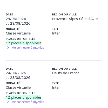
Valider les exigences via la livraison du produit
Ateliers
DATE
RÉGION OU VILLE
24/08/2026
Provence-Alpes-Côte d'Azur
Réaliser la matrice des responsabilités
28/08/2026
au
Réaliser une matrice de traçabilité des exigences
MODALITÉ
TYPE
Classe virtuelle
Inter
PLACES DISPONIBLES
6. CONSEILS POUR L'EXAMEN DE CERTIFICATION
12
places disponibles
CAPM®
Me connecter à myAtlas
Les règles de l'éthique et de la profession
Outils et conseils de révision et de préparation à
l'examen
DATE
RÉGION OU VILLE
Les cycles d'inscription et dossier d'éligibilité
24/08/2026
Hauts-de-France
28/08/2026
au
MODALITÉ
TYPE
Classe virtuelle
Inter
7. PASSAGE DE L’EXAMEN DE CERTIFICATION (APRÈS LA
PLACES DISPONIBLES
FORMATION)
12
places disponibles
Examen délivré en salle et/ou à distance en français :
Me connecter à myAtlas
150 questions en 3h00.