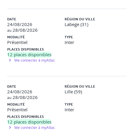
LES PLUS DE CETTE FORMATION
Une préparation intensive au passage de la
DATE
RÉGION OU VILLE
certification CAPM®.
24/08/2026
Labege (31)
De nombreuses phases d'entraînement : à l'issue de
28/08/2026
au
chaque chapitre, un questionnaire (quiz) est proposé aux
MODALITÉ
TYPE
participants ; il a pour but de revoir et fixer en mémoire
Présentiel
Inter
concepts, méthodes et définitions. Au total, plus de 120
PLACES DISPONIBLES
questions leur sont ainsi proposées.
12
places disponibles
Des conseils pour réussir : proposée en fin de
Me connecter à myAtlas
formation, une séance "questions d'examen" permet aux
participants de se préparer aux questions posées le jour
de l'examen.
Les pièges à éviter ainsi que la meilleure façon
DATE
d'organiser sa préparation personnelle à l'examen sont
RÉGION OU VILLE
24/08/2026
aussi traités par le consultant.
Lille (59)
28/08/2026
Un référencement PMI ® : gagnez 24 PDU.
au
MODALITÉ
TYPE
Présentiel
Inter
PLACES DISPONIBLES
12
places disponibles
Me connecter à myAtlas