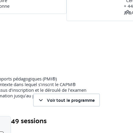
oire
Cer
sonne
+ 44
upports pédagogiques (PMI®)
ontexte dans lequel s’inscrit le CAPM®
us d’inscription et le déroulé de l’examen
Voir tout le programme
49 sessions
me de formation, supports pédagogiques)