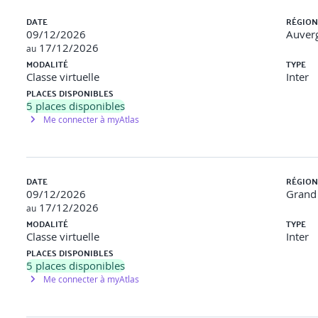
n CAPM®
DATE
RÉGION
e projet
09/12/2026
Auver
t du projet
17/12/2026
au
MODALITÉ
TYPE
Classe virtuelle
Inter
PLACES DISPONIBLES
ure, l’autorité de décision du chef de projet et son accès aux ress
5
places disponibles
Me connecter à myAtlas
faibles de chaque organisation
DATE
RÉGION
 d’un projet
09/12/2026
Grand 
omaines de compétences
17/12/2026
au
MODALITÉ
TYPE
Classe virtuelle
Inter
 la matrice des 49 processus pour mémoriser les 5 groupes de 
PLACES DISPONIBLES
5
places disponibles
PROJET
Me connecter à myAtlas