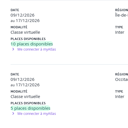
ions d’examen type
DATE
RÉGION
09/12/2026
Île-de
17/12/2026
au
MODALITÉ
TYPE
Classe virtuelle
Inter
PLACES DISPONIBLES
10
places disponibles
Me connecter à myAtlas
 des coûts d’un projet sur un fichier Excel, y placer le coût réel d
DATE
RÉGION
lisation des calculs d’analyse d’écarts (SV, CV, SPI, CPI)
09/12/2026
Occita
17/12/2026
au
ions d’examen type
MODALITÉ
TYPE
Classe virtuelle
Inter
JET
PLACES DISPONIBLES
5
places disponibles
Me connecter à myAtlas
tés