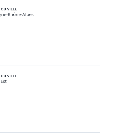
 OU VILLE
gne-Rhône-Alpes
ources nécessaires pour le projet
 OU VILLE
Est
processus et les 10 domaines de compétences