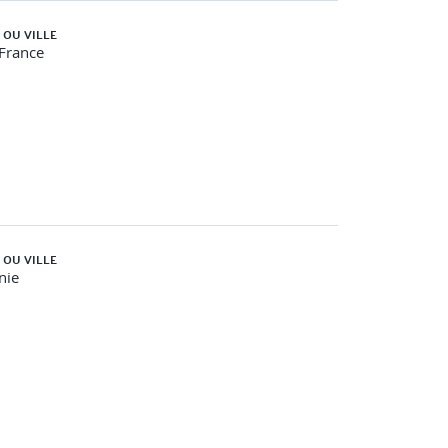
 OU VILLE
-France
épensé et le coût réalisé pour analyser la valeur
 OU VILLE
nie