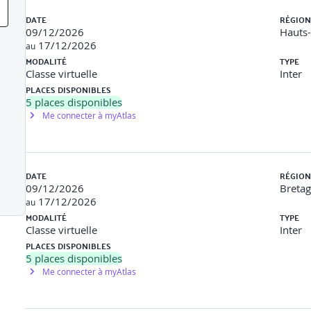
Liste des sessions
DATE
RÉGION
09/12/2026
Hauts
17/12/2026
au
MODALITÉ
TYPE
 LMS DE FORMATION)
Classe virtuelle
Inter
PLACES DISPONIBLES
 début de la formation
5
places disponibles
Me connecter à myAtlas
icipants et le formateur
entes et besoins des participants
DATE
RÉGION
09/12/2026
Breta
17/12/2026
au
MODALITÉ
TYPE
Classe virtuelle
Inter
PLACES DISPONIBLES
5
places disponibles
Me connecter à myAtlas
ions