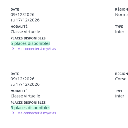
DATE
RÉGION
09/12/2026
Norma
17/12/2026
au
MODALITÉ
TYPE
ifications
Classe virtuelle
Inter
PLACES DISPONIBLES
5
places disponibles
ions d’examen type
Me connecter à myAtlas
E L’ÉCHÉANCIER
DATE
RÉGION
09/12/2026
Corse
17/12/2026
au
MODALITÉ
TYPE
Classe virtuelle
Inter
PLACES DISPONIBLES
5
places disponibles
Me connecter à myAtlas
 critique et identifier les marges
âches d’un évènement promotionnel au sein de l’entreprise