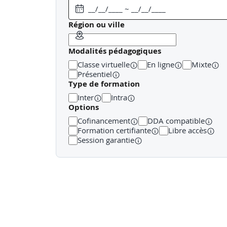
PROGRAMME DÉTAILLÉ
Région ou ville
AVANT (DISPONIBLE SUR NOTRE PLATEFORME
Modalités pédagogiques
Classe virtuelle
En ligne
Mixte
Accès à notre plateforme digitale 15 jours avant le
Présentiel
Type de formation
Inter
Intra
Ouverture du forum d’échanges entre les part
Options
E-questionnaire pour mieux connaître les att
Cofinancement
DDA compatible
Formation certifiante
Libre accès
PENDANT (EN PRESENTIEL OU EN CV/5 JOURS)
Session garantie
E-quiz de démarrage
Introduction à la formation
Présentation du PMI® et de ses certificat