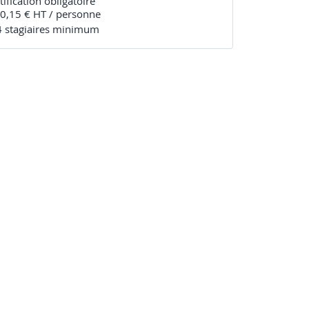
tification obligatoire
0,15 € HT / personne
4
stagiaire
s
minimum