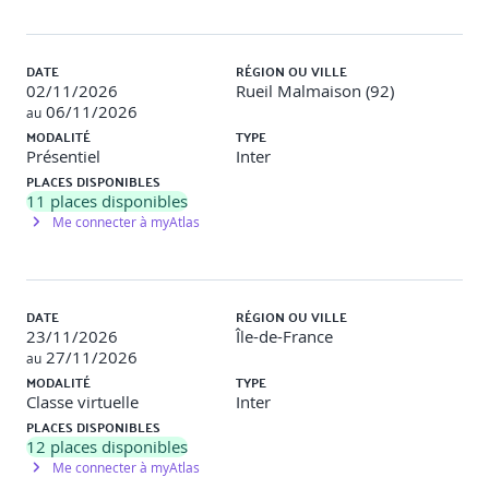
Jour 3
DATE
RÉGION OU VILLE
02/11/2026
Rueil Malmaison (92)
06/11/2026
Test des systèmes IA
au
MODALITÉ
TYPE
Présentiel
Inter
Spécifications, niveaux de test : données, modèle,
PLACES DISPONIBLES
composants, intégration, système, acceptation
11
places disponibles
Données de test, biais d’automatisation, dérive
Me connecter à myAtlas
conceptuelle
Documentation, choix d’approches
Travaux pratiques : élaboration d’un plan de test
multi-niveaux
DATE
RÉGION OU VILLE
Validation : QCM, revue des approches
23/11/2026
Île-de-France
27/11/2026
au
Test des caractéristiques qualité spécifiques
MODALITÉ
TYPE
Classe virtuelle
Inter
PLACES DISPONIBLES
Défis des systèmes auto-apprenants, autonomes
12
places disponibles
Tests des biais, probabilisme, non-déterminisme
Me connecter à myAtlas
Transparence, explicabilité, oracles, critères