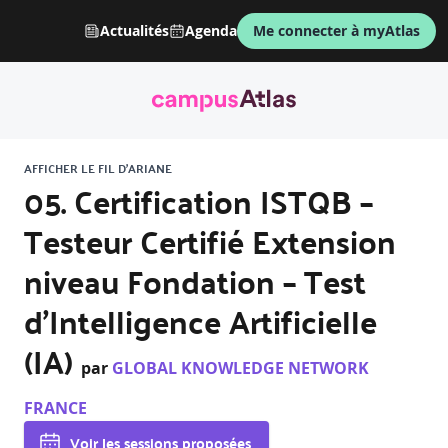
Actualités
Agenda
Me connecter à myAtlas
AFFICHER LE FIL D'ARIANE
05. Certification ISTQB –
Testeur Certifié Extension
niveau Fondation – Test
d’Intelligence Artificielle
(IA)
par
GLOBAL KNOWLEDGE NETWORK
FRANCE
Voir les sessions proposées