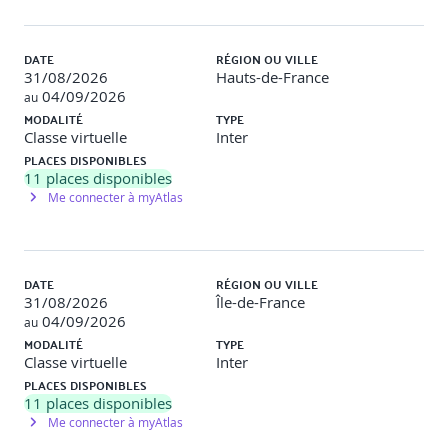
Résultat : immédiat ou sous 48 h selon la session
DATE
RÉGION OU VILLE
Jour 1
31/08/2026
Hauts-de-France
04/09/2026
au
MODALITÉ
TYPE
Introduction à l’IA
Classe virtuelle
Inter
PLACES DISPONIBLES
11
places disponibles
Définitions IA et effet IA
Me connecter à myAtlas
IA étroite, générale, super IA
Différences IA vs systèmes classiques
Technologies, frameworks, matériels IA
IA as a Service (AIaaS), contrats, exemples
Modèles pré-entraînés, transfert d’apprentissage,
DATE
RÉGION OU VILLE
risques associés
31/08/2026
Île-de-France
Normes, réglementations et IA
04/09/2026
au
Travaux pratiques (1h) : identification de cas d’usage
MODALITÉ
TYPE
IA réels
Classe virtuelle
Inter
Validation : QCM, échanges
PLACES DISPONIBLES
11
places disponibles
Me connecter à myAtlas
Caractéristiques qualité des systèmes IA