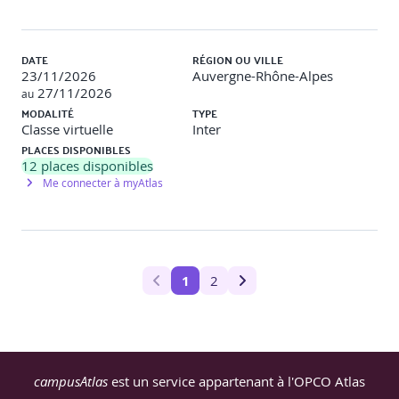
d’acceptation
Travaux pratiques : usage d’un outil explicabilité
(LIME, SHAP)
Validation : QCM, atelier collectif
DATE
RÉGION OU VILLE
23/11/2026
Auvergne-Rhône-Alpes
27/11/2026
au
Jour 4
MODALITÉ
TYPE
Classe virtuelle
Inter
PLACES DISPONIBLES
Méthodes et techniques de test IA
12
places disponibles
Me connecter à myAtlas
Attaques adversariales, empoisonnement données
Pairwise, back-to-back, A/B testing, métamorphic
testing
Tests exploratoires, analyse exploratoire
Travaux pratiques : métamorphic testing, évaluation
1
2
de risques
Validation : QCM, mini-cas pratique
Environnements de test IA
campusAtlas
est un service appartenant à l'OPCO Atlas