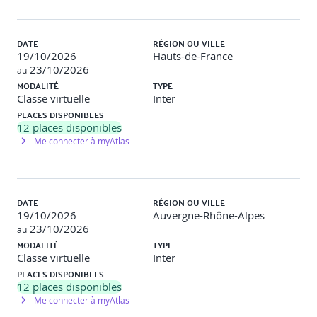
Flexibilité, adaptabilité, autonomie, évolution
Biais, éthique, hacking de récompense
DATE
RÉGION OU VILLE
Transparence, explicabilité, sécurité IA
19/10/2026
Hauts-de-France
23/10/2026
au
MODALITÉ
TYPE
Vue d’ensemble du ML
Classe virtuelle
Inter
PLACES DISPONIBLES
Supervised, unsupervised, reinforcement learning
12
places disponibles
Workflow ML, sélection d’algorithmes, overfitting /
Me connecter à myAtlas
underfitting
Travaux pratiques (30 min) : démonstration de
surapprentissage / sous-apprentissage
Validation : QCM, discussion collective
DATE
RÉGION OU VILLE
19/10/2026
Auvergne-Rhône-Alpes
Jour 2
23/10/2026
au
MODALITÉ
TYPE
Classe virtuelle
Inter
PLACES DISPONIBLES
Données pour le ML
12
places disponibles
Me connecter à myAtlas
Préparation des données, jeux d’entraînement,