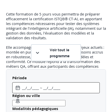
Cette formation de 5 jours vous permettra de préparer
efficacement la certification ISTQB® CT-AI, en apportant
les compétences nécessaires pour tester des systèmes
intégrant de l’intelligence artificielle (IA), notamment sur la
gestion des données, l’évaluation des modèles et la
validation des résultats.
Elle accompagne les participants face aux enjeux actuels :
Voir tout le
montée en puissance des applications IA, besoins accrus
programme
en robustesse, explicabilité, qualité des modèles et
conformité. Ce module répond à la transformation des
métiers QA, offrant aux participants des compétences
stratégiques pour aborder des projets innovants,
sécuriser les processus de test et évoluer vers des rôles à
Période
forte valeur ajoutée.
Objectifs opérationnels (mise en œuvre pratique)
Région ou ville
Évaluer la performance fonctionnelle des modèles
avec des métriques adaptées
Modalités pédagogiques
Tester les caractéristiques « qualité » spécifiques aux