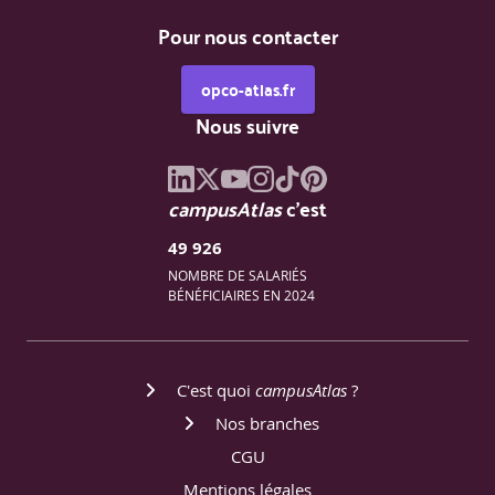
Environnements physiques et virtuels
Pour nous contacter
Exercices ciblés K4 certification
Résolution de cas complexes, échanges interactifs
opco-atlas.fr
Nous suivre
Jour 5
campusAtlas
c'est
Préparation intensive à l’examen
49 926
NOMBRE DE SALARIÉS
BÉNÉFICIAIRES EN 2024
Révisions, questions complexes, pièges à éviter
QCM blanc
Validation : correction collective, plan d’action
individuel
Passage de la certification ISTQB® CT-AI
C'est quoi
campusAtlas
?
Nos branches
CGU
Mentions légales