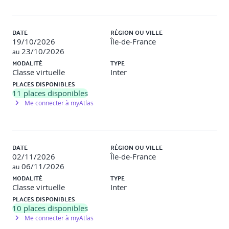
validation, test
Qualité des données, étiquetage, impact sur modèles
Méthodes d’étiquetage, gestion des données erronées
DATE
RÉGION OU VILLE
Travaux pratiques : préparation de jeux de données
19/10/2026
Île-de-France
ML
23/10/2026
au
Validation : QCM, mini-projet collectif
MODALITÉ
TYPE
Classe virtuelle
Inter
Métriques de performance fonctionnelle en ML
PLACES DISPONIBLES
11
places disponibles
Me connecter à myAtlas
Matrice de confusion, métriques classification,
régression, clustering
Limites et choix des indicateurs
DATE
RÉGION OU VILLE
Réseaux neuronaux et tests
02/11/2026
Île-de-France
06/11/2026
au
MODALITÉ
TYPE
Architectures réseaux, perceptrons simples
Classe virtuelle
Inter
Mesures de couverture, techniques spécifiques
PLACES DISPONIBLES
ravaux pratiques : implémentation simple, analyse de
10
places disponibles
résultats
Me connecter à myAtlas
Validation : QCM, atelier pratique