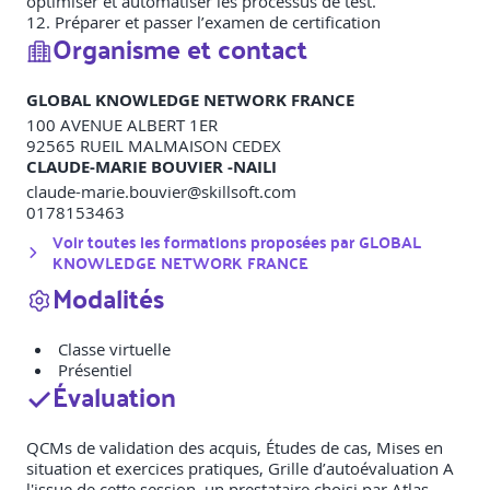
optimiser et automatiser les processus de test.
12. Préparer et passer l’examen de certification
Organisme et contact
GLOBAL KNOWLEDGE NETWORK FRANCE
100 AVENUE ALBERT 1ER
92565
RUEIL MALMAISON CEDEX
CLAUDE-MARIE BOUVIER -NAILI
claude-marie.bouvier@skillsoft.com
0178153463
Voir toutes les formations proposées par
GLOBAL
KNOWLEDGE NETWORK FRANCE
Modalités
Classe virtuelle
Présentiel
Évaluation
QCMs de validation des acquis, Études de cas, Mises en
situation et exercices pratiques, Grille d’autoévaluation A
l'issue de cette session, un prestataire choisi par Atlas