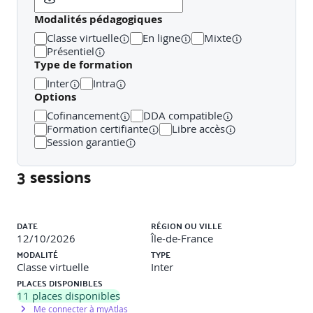
Place du e-coaching et efficacité de cette modalité
Modalités pédagogiques
Classe virtuelle
En ligne
Mixte
Outils indispensables de communication
Présentiel
Type de formation
Offres digitales, plateformes et débouchés
Inter
Intra
Options
Cofinancement
DDA compatible
Formation certifiante
Libre accès
Session garantie
3 sessions
Liste des sessions
DATE
RÉGION OU VILLE
12/10/2026
Île-de-France
MODALITÉ
TYPE
Classe virtuelle
Inter
PLACES DISPONIBLES
11
places disponibles
Me connecter à myAtlas