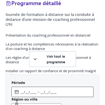
Programme détaillé
Journée de formation à distance sur la conduite à
distance d'une mission de coaching professionnel
(7h)
Présentation du coaching professionnel en distanciel
La posture et les compétences nécessaires à la réalisation
d'un coaching à distance
Voir tout le
Les règles d'une mission de coaching professionnel à
programme
distance
Installer un rapport de confiance et de proximité malgré
la distance
Période
En parallèle, parcours digital composé d'un module
préparatoire et d'ancrage de la journée de
formation (1h)
Région ou ville