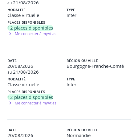
21/08/2026
au
sécurité.
MODALITÉ
TYPE
Classe virtuelle
Inter
[Jour 2 - Matin]
PLACES DISPONIBLES
12
places disponibles
Mesures de sécurité et annexes ISO 27001
Me connecter à myAtlas
Présentation de l’Annexe A de l’ISO 27001 et de ses 93
contrôles
DATE
RÉGION OU VILLE
Correspondance avec l’ISO 27002 : recommandations
20/08/2026
Bourgogne-Franche-Comté
pratiques et exemples concrets
21/08/2026
au
MODALITÉ
TYPE
Mise en avant des nouveautés de la version 2022 : cloud,
Classe virtuelle
Inter
threat intelligence, gouvernance des fournisseurs, etc.
PLACES DISPONIBLES
12
places disponibles
Sécurité organisationnelle, contrôle des accès, protection
Me connecter à myAtlas
des communications
Atelier pratique
: Étudier des scénarios et proposer des
contrôles.
DATE
RÉGION OU VILLE
20/08/2026
Normandie
[Jour 2 - Après-midi]