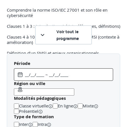
Comprendre la norme ISO/IEC 27001 et son rôle en
cybersécurité
Clauses 1 à 3 : introductives (objet, références, définitions)
Voir tout le
Clauses 4 à 10 : exigences certifiantes du SMSI (contexte à
programme
amélioration)
Définition d’un SMSI et enjeux organisationnels
Période
Relations avec les autres normes, notamment ISO/IEC
27002 pour les mesures de sécurité (bonnes pratiques et
mise en œuvre des contrôles)
Région ou ville
Panorama des normes connexes : ISO/IEC 27005 (gestion
des risques), ISO/IEC 27035 (incidents)
Modalités pédagogiques
Atelier pratique
: Identifier les risques dans une
Classe virtuelle
En ligne
Mixte
organisation fictive.
Présentiel
Type de formation
[Jour 1 - Après-midi]
Inter
Intra