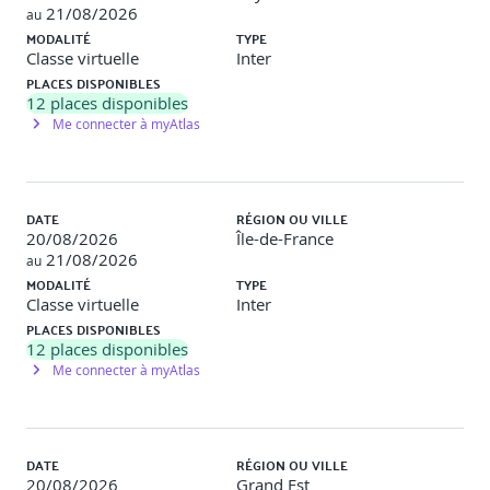
Simulations de questions type examen
21/08/2026
au
MODALITÉ
TYPE
Atelier pratique
: Passage d'un examen blanc et
Classe virtuelle
Inter
correction.
PLACES DISPONIBLES
12
places disponibles
Me connecter à myAtlas
DATE
RÉGION OU VILLE
20/08/2026
Île-de-France
21/08/2026
au
MODALITÉ
TYPE
Classe virtuelle
Inter
PLACES DISPONIBLES
12
places disponibles
Me connecter à myAtlas
DATE
RÉGION OU VILLE
20/08/2026
Grand Est