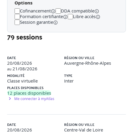
Options
Contexte, leadership et planification du SMSI
Cofinancement
DDA compatible
Formation certifiante
Libre accès
Analyse de contexte et parties prenantes
Session garantie
Engagement de la direction et rôles clés
79 sessions
Gestion des risques et planification de la sécurité
(approche PDCA et cycle d’amélioration continue)
Liste des sessions
DATE
RÉGION OU VILLE
Atelier pratique
: Élaborer une politique de sécurité
20/08/2026
Auvergne-Rhône-Alpes
simplifiée.
21/08/2026
au
MODALITÉ
TYPE
Classe virtuelle
Inter
Support, fonctionnement et performance
PLACES DISPONIBLES
12
places disponibles
Gestion des ressources et compétences
Me connecter à myAtlas
Sensibilisation, communication et documentation
Évaluation des performances et audits internes
DATE
RÉGION OU VILLE
20/08/2026
Centre-Val de Loire
Atelier pratique
: Construire un plan de sensibilisation