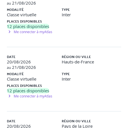
21/08/2026
au
MODALITÉ
TYPE
Conformité, amélioration et certification
Classe virtuelle
Inter
PLACES DISPONIBLES
12
places disponibles
Audits de conformité ISO 27001
Me connecter à myAtlas
Actions correctives et amélioration continue (approche
basée sur l’analyse de risques et les indicateurs de
performance)
DATE
RÉGION OU VILLE
Processus de certification et préparation
20/08/2026
Hauts-de-France
21/08/2026
au
Atelier pratique
: Réaliser une auto-évaluation ISO
MODALITÉ
TYPE
27001.
Classe virtuelle
Inter
PLACES DISPONIBLES
12
places disponibles
Préparation à l’examen ISO 27001 Foundation
Me connecter à myAtlas
Format, durée et exigences de l’examen
Conseils et stratégie de réussite
DATE
RÉGION OU VILLE
20/08/2026
Pays de la Loire