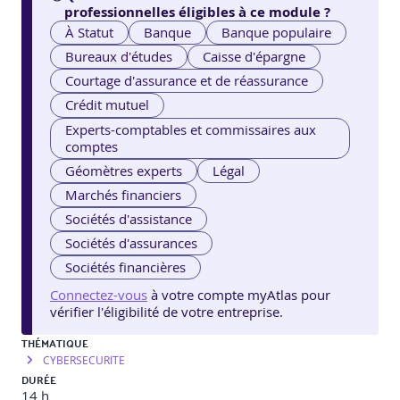
professionnelles éligibles à ce module ?
À Statut
Banque
Banque populaire
Bureaux d'études
Caisse d'épargne
Courtage d'assurance et de réassurance
Crédit mutuel
Experts-comptables et commissaires aux
comptes
Géomètres experts
Légal
Marchés financiers
Sociétés d'assistance
Sociétés d'assurances
Sociétés financières
Connectez-vous
à votre compte myAtlas pour
vérifier l'éligibilité de votre entreprise.
THÉMATIQUE
CYBERSECURITE
DURÉE
14 h