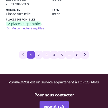
21/08/2026
au
MODALITÉ
TYPE
Classe virtuelle
Inter
PLACES DISPONIBLES
12
places disponibles
Me connecter à myAtlas
1
2
3
4
5
…
8
campusAtlas
est un service appartenant à l'OPCO Atlas
Pour nous contacter
opco-atlas.fr