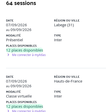
64 sessions
Décider par la gestion du portefeuille
Développer un dossier business
Diriger via la GRC (Gouvernance, Risque et
Liste des sessions
Conformité)
DATE
RÉGION OU VILLE
07/09/2026
Labege (31)
6 - INTRODUCTION A L'EVALUATION ET
09/09/2026
au
PLANIFICATION
MODALITÉ
TYPE
Présentiel
Inter
Concepts clés de l’évaluation
PLACES DISPONIBLES
Mener des évaluations efficaces
12
places disponibles
Concepts clés de la planification
Me connecter à myAtlas
7 - EVALUATION ET PLANIFICATION DANS LA
CARTOGRAPHIE DU FLUX DE VALEUR (VSM)
Introduction à la Cartographie du Flux de Valeur
DATE
RÉGION OU VILLE
(VSM)
07/09/2026
Hauts-de-France
Développer des cartographies de flux de valeur
09/09/2026
au
En savoir plus sur les VSM
MODALITÉ
TYPE
Types de mesures
Classe virtuelle
Inter
Mesures et les quatre dimensions
PLACES DISPONIBLES
Pratique amélioration continue
12
places disponibles
Me connecter à myAtlas