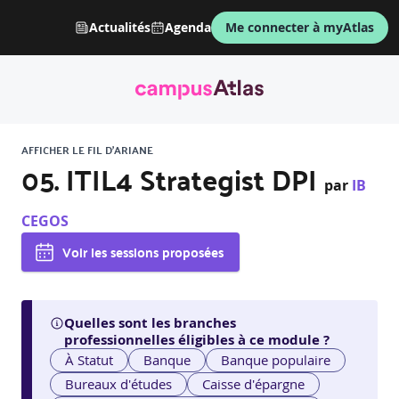
Actualités
Agenda
Me connecter à myAtlas
AFFICHER LE FIL D'ARIANE
05. ITIL4 Strategist DPI
par
IB
CEGOS
Voir les sessions proposées
Quelles sont les branches
professionnelles éligibles à ce module ?
À Statut
Banque
Banque populaire
Bureaux d'études
Caisse d'épargne