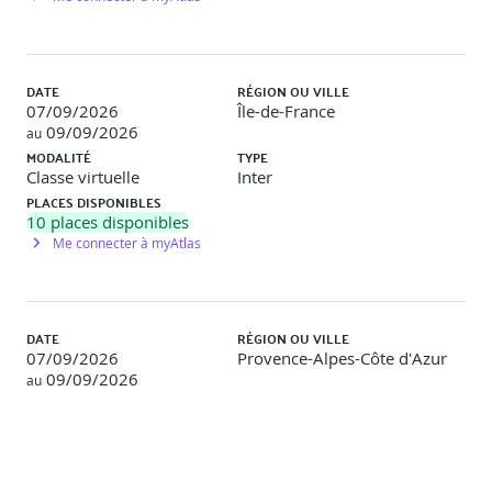
8 - MESURES, RAPPORTS ET AMELIORATION
CONTINUE
Mesures et rapports
Alignement des mesures et métriques
DATE
RÉGION OU VILLE
Facteurs de succès et indicateurs clés de performance
07/09/2026
Île-de-France
Amélioration continue
09/09/2026
au
MODALITÉ
TYPE
9 - MESURES ET AMELIORATION CONTINUE A TRAVERS
Classe virtuelle
Inter
LES 4 DIMENSIONS ET LE SVS
PLACES DISPONIBLES
10
places disponibles
Mesures pour les 4 dimensions
Me connecter à myAtlas
Amélioration continue de la SVC et des pratiques
10 - PRINCIPES ET METHODES OCM
DATE
RÉGION OU VILLE
Bases de la gestion du changement organisationnel
07/09/2026
Provence-Alpes-Côte d'Azur
(OCM)
09/09/2026
OCM à travers DPI et la SVC
au
Résistance et institutionnalisation
MODALITÉ
TYPE
Classe virtuelle
Inter
11 - PRINCIPES ET METHODES DE GESTION DU
PLACES DISPONIBLES
CHANGEMENT ORGANISATIONNEL
12
places disponibles
Me connecter à myAtlas