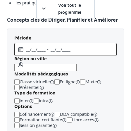
les pratiques
Voir tout le
programme
Concepts clés de Diriger, Planifier et Améliorer
Les termes de DPI
Période
direction, planification, amélioration
modèle opérationnel
Région ou ville
Méthode
périmètre de contrôle
Modalités pédagogiques
Classe virtuelle
En ligne
Mixte
Les différences entre les concepts :
Présentiel
Type de formation
vision et mission
Inter
Intra
stratégie, tactiques et exploitation
Options
politique, contrôle et ligne directrice
Cofinancement
DDA compatible
Formation certifiante
Libre accès
Rappel sur la valeur
Session garantie