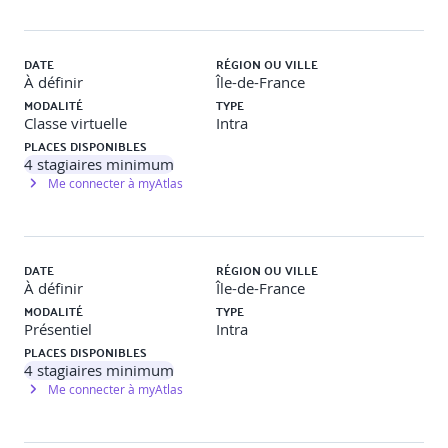
gouvernance
contrôles suffisants, mais pas excessifs
DATE
RÉGION OU VILLE
À définir
Île-de-France
Amélioration continue :
MODALITÉ
TYPE
Classe virtuelle
Intra
le modèle d’amélioration continue dans ITIL®
PLACES DISPONIBLES
préparer l’évaluation
4
stagiaires minimum
méthodes d’amélioration
Me connecter à myAtlas
construire, justifier et défendre un Business Case
revue et analyse : revue d’amélioration & analyse des
retours d’expérience
DATE
RÉGION OU VILLE
Gestion du changement organisationnel :
À définir
Île-de-France
MODALITÉ
TYPE
Présentiel
Intra
nature, périmètre et bénéfices
PLACES DISPONIBLES
identifier et gérer les parties prenantes
4
stagiaires minimum
communiquer et influencer efficacement
Me connecter à myAtlas
établir des canaux de retour efficaces
établir des interfaces efficaces