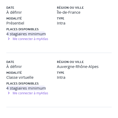
Pratique : Mesure et rapport
DATE
RÉGION OU VILLE
À définir
Île-de-France
MODALITÉ
TYPE
Mesures, indicateurs et métriques
Présentiel
Intra
PLACES DISPONIBLES
4
stagiaires minimum
Cascades et hiérarchies des mesures
Me connecter à myAtlas
alignement sur les exigences
modèle d’évaluation et de planification
DATE
RÉGION OU VILLE
tableau de bord équilibré
À définir
Auvergne-Rhône-Alpes
hiérarchie composant informatique vers tableau de
bord
MODALITÉ
TYPE
cascade de l’amélioration organisationnelle
Classe virtuelle
Intra
PLACES DISPONIBLES
4
stagiaires minimum
Facteurs
Me connecter à myAtlas
définitions
métriques suggérées
définition des KPI
KPI et comportement