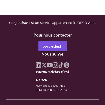
Diriger, planifier et améliorer pour les flux de
valeurs et les processus
campusAtlas
est un service appartenant à l'OPCO Atlas
Dimension « Flux de valeur et processus »
Pour nous contacter
opco-atlas.fr
Méthodes et techniques appropriées :
Nous suivre
Prise en compte des 3 autres dimensions
Cartographie des flux de valeur
Optimisation du flux de travail
campusAtlas
c'est
Préparation à l’examen ITIL®4 DPI
49 926
NOMBRE DE SALARIÉS
BÉNÉFICIAIRES EN 2024