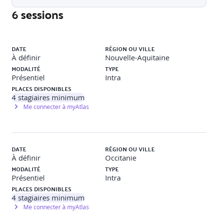
6 sessions
Périmètre de contrôle :
Liste des sessions
mettre en cascade des objectifs et exigences
DATE
RÉGION OU VILLE
définir des politiques, contrôles et lignes directrices
À définir
Nouvelle-Aquitaine
positionner l’autorité de prise de décision
MODALITÉ
TYPE
Présentiel
Intra
Rôle risque, de la gouvernance et de la
PLACES DISPONIBLES
conformité
4
stagiaires minimum
Me connecter à myAtlas
Rôle du risque et de la gestion des risques :
DATE
RÉGION OU VILLE
les risques
À définir
Occitanie
la gestion des risques
MODALITÉ
TYPE
la matrice de criticité des facteurs de risque.
Présentiel
Intra
PLACES DISPONIBLES
Impact de la gouvernance dans DPI :
4
stagiaires minimum
Me connecter à myAtlas
structures et rôles