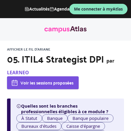
Actualités
Agenda
Me connecter à myAtlas
AFFICHER LE FIL D'ARIANE
05. ITIL4 Strategist DPI
par
LEARNEO
Voir les sessions proposées
Quelles sont les branches
professionnelles éligibles à ce module ?
À Statut
Banque
Banque populaire
Bureaux d'études
Caisse d'épargne