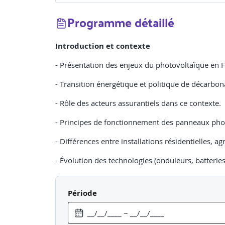
Programme détaillé
Introduction et contexte
- Présentation des enjeux du photovoltaïque en 
- Transition énergétique et politique de décarbon
- Rôle des acteurs assurantiels dans ce contexte.
- Principes de fonctionnement des panneaux ph
- Différences entre installations résidentielles,
- Évolution des technologies (onduleurs, batteries,
- Risques liés à l’installation (matériels, incendie,
Période
- Risques d’exploitation (perte de revenus, interr
- Responsabilités légales et contractuelles
Soluti