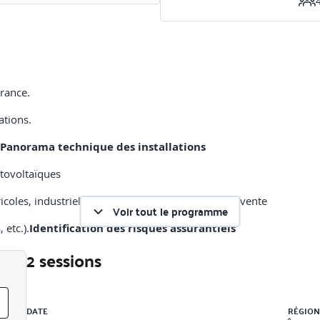
France.
ations.
Panorama technique des installations
otovoltaïques
 agricoles, industrielles, en autoconsommation / revente
Voir tout le programme
 etc.).
Identification des risques assurantiels
2 sessions
 malfaçons, foudre, vol, etc.)
uption de production, etc.)
Liste des sessions
ons d’assurance disponibles
DATE
RÉGION