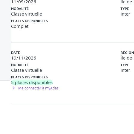
11/09/2026
Île-de
MODALITÉ
TYPE
Classe virtuelle
Inter
roducteur).
PLACES DISPONIBLES
Complet
ce, maintenance, etc.) .
Points de vigilance pour les agents gé
DATE
RÉGION
19/11/2026
Île-de
daptées.
MODALITÉ
TYPE
Classe virtuelle
Inter
PLACES DISPONIBLES
5
places disponibles
r les évolutions récentes et impacts métier
Me connecter à myAtlas
 revente.
ulteurs, collectivités).
néraux.
Cas pratiques et échanges