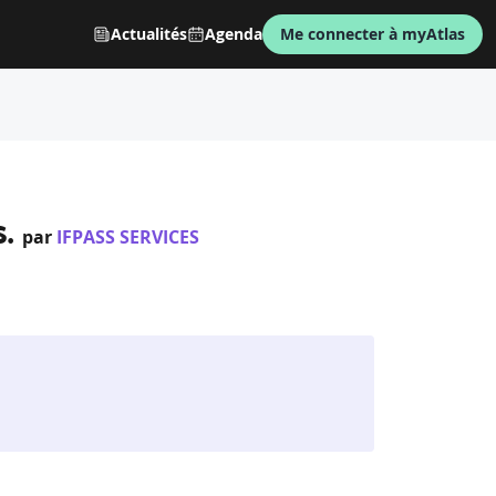
Actualités
Agenda
Me connecter à myAtlas
.
par
IFPASS SERVICES