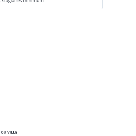
4
stagiaire
s
minimum
 OU VILLE