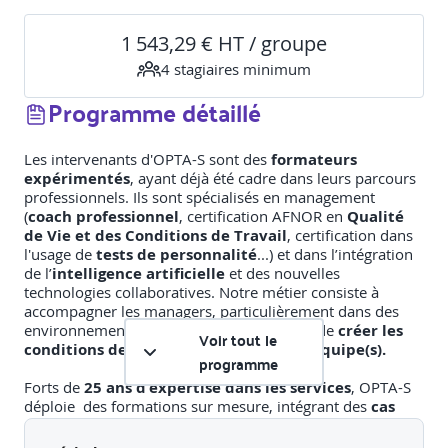
1 543,29 € HT / groupe
4
stagiaire
s
minimum
Programme détaillé
Les intervenants d'OPTA-S sont des
formateurs
expérimentés
, ayant déjà été cadre dans leurs parcours
professionnels. Ils sont spécialisés en management
(
coach professionnel
, certification AFNOR en
Qualité
de Vie et des Conditions de Travail
, certification dans
l'usage de
tests de personnalité
...) et dans l’intégration
de l’
intelligence artificielle
et des nouvelles
technologies collaboratives. Notre métier consiste à
accompagner les managers, particulièrement dans des
environnements exigeants de service, afin de
créer les
Voir tout le
conditions de l’engagement de leur(s) équipe(s).
programme
Forts de
25 ans d’expertise dans les services
, OPTA-S
déploie des formations sur mesure, intégrant des
cas
pratiques directement inspirés des situations
professionnelles des bureaux d'étude
et des activités