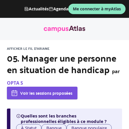
Actualités
Agenda
Me connecter à myAtlas
AFFICHER LE FIL D'ARIANE
05. Manager une personne
en situation de handicap
par
OPTA S
Voir les sessions proposées
Quelles sont les branches
professionnelles éligibles à ce module ?
À Statut
Banque
Banque populaire