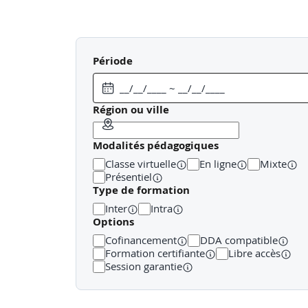
Période
Région ou ville
Modalités pédagogiques
Classe virtuelle
En ligne
Mixte
Présentiel
Type de formation
Inter
Intra
Options
Cofinancement
DDA compatible
Formation certifiante
Libre accès
Session garantie