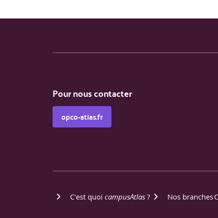
Pour nous contacter
opco-atlas.fr
C'est quoi
campusAtlas
?
Nos branches