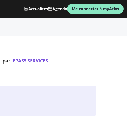
Actualités
Agenda
Me connecter à myAtlas
e
par
IFPASS SERVICES