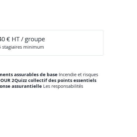
40 € HT / groupe
4
stagiaire
s
minimum
ents assurables de base
Incendie et risques
JOUR 2Quizz collectif des points essentiels
ponse assurantielle
Les responsabilités