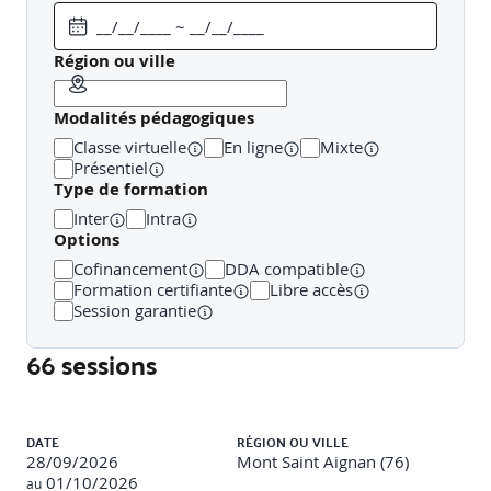
session
Créer et gérer une image d'hôte de session
Région ou ville
Modalités pédagogiques
3. GÉRER L'ACCÈS ET LA SÉCURITÉ
Classe virtuelle
En ligne
Mixte
Gérer l'accès
Présentiel
Gérer la sécurité
Type de formation
Inter
Intra
Options
4. GÉRER LES ENVIRONNEMENTS UTILISATEUR ET LES
Cofinancement
DDA compatible
APPLICATIONS
Formation certifiante
Libre accès
Session garantie
Mettre en oeuvre et gérer FSLogix
Configurer les paramètres d'expérience utilisateur
66 sessions
Installer et configurer des applications sur un hôte de
session
Liste des sessions
DATE
RÉGION OU VILLE
28/09/2026
Mont Saint Aignan (76)
5. SURVEILLER ET MAINTENIR UNE INFRASTRUCTURE
01/10/2026
au