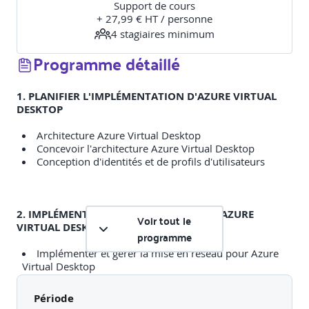
Support de cours
+ 27,99 € HT / personne
4
stagiaire
s
minimum
Programme détaillé
1. PLANIFIER L'IMPLÉMENTATION D'AZURE VIRTUAL
DESKTOP
Architecture Azure Virtual Desktop
Concevoir l'architecture Azure Virtual Desktop
Conception d'identités et de profils d'utilisateurs
2. IMPLÉMENTER UNE INFRASTRUCTURE AZURE
Voir tout le
VIRTUAL DESKTOP
programme
Implémenter et gérer la mise en réseau pour Azure
Virtual Desktop
Implémenter et gérer le stockage pour Azure Virtual
Desktop
Période
Créer et configurer des pools d'hôtes et des hôtes de