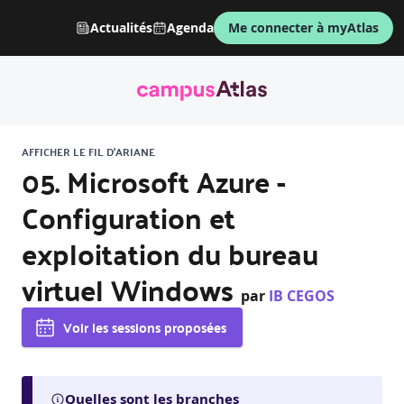
Actualités
Agenda
Me connecter à myAtlas
AFFICHER LE FIL D'ARIANE
05. Microsoft Azure -
Configuration et
exploitation du bureau
virtuel Windows
par
IB CEGOS
Voir les sessions proposées
Quelles sont les branches