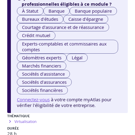
professionnelles éligibles à ce module ?
À Statut
Banque
Banque populaire
Bureaux d'études
Caisse d'épargne
Courtage d'assurance et de réassurance
Crédit mutuel
Experts-comptables et commissaires aux
comptes
Géomètres experts
Légal
Marchés financiers
Sociétés d'assistance
Sociétés d'assurances
Sociétés financières
Connectez-vous
à votre compte myAtlas pour
vérifier l'éligibilité de votre entreprise.
THÉMATIQUE
Virtualisation
DURÉE
28 h