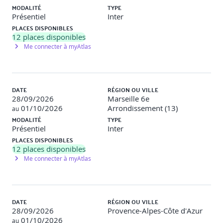
AZURE VIRTUAL DESKTOP
MODALITÉ
TYPE
Présentiel
Inter
Planifier et mettre en oeuvre la continuité des
PLACES DISPONIBLES
activités et la reprise après sinistre
12
places disponibles
Automatiser les tâches de gestion Azure Virtual
Me connecter à myAtlas
Desktop
Surveiller et gérer les performances et l'intégrité
DATE
RÉGION OU VILLE
LES PLUS DE CETTE FORMATION
28/09/2026
Marseille 6e
01/10/2026
Arrondissement (13)
au
Cette formation alternant parties théoriques et
MODALITÉ
TYPE
ateliers pratiques permet aux participants d'acquérir les
Présentiel
Inter
connaissances pour apprendre à planifier, fournir et
PLACES DISPONIBLES
gérer le bureau virtuel et des applications distantes, pour
12
places disponibles
n'importe quel périphérique sur Azure.
Me connecter à myAtlas
La qualité d'une formation officielle Microsoft
(support de cours numérique en anglais).
DATE
RÉGION OU VILLE
28/09/2026
Provence-Alpes-Côte d'Azur
01/10/2026
au