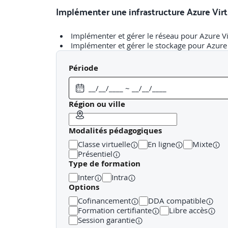
Implémenter une infrastructure Azure Vir
Implémenter et gérer le réseau pour Azure V
Implémenter et gérer le stockage pour Azure
Créer et configurer des pools d’hôtes et des 
Créer et gérer une image d’hôte de session
Période
Travaux pratiques : Déployer des pools d’hôte
Travaux pratiques : Implémenter et gérer le 
Travaux pratiques : Déployer des pools d’hô
Travaux pratiques : Déployer et gérer des poo
Région ou ville
Travaux pratiques : Créer et configurer des p
Modalités pédagogiques
Gérer l’accès et la sécurité
Classe virtuelle
En ligne
Mixte
Présentiel
Type de formation
Gérer l’accès
Gérer la sécurité
Inter
Intra
Travaux pratiques : Configurer les stratégies
Options
Cofinancement
DDA compatible
Formation certifiante
Libre accès
Gérer les applications et les environnemen
Session garantie