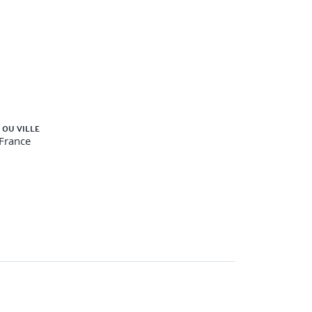
 OU VILLE
-France
 (AD DS)