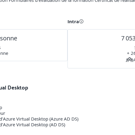
ion Formulaires d'évaluation de la formation Certificat de réalisa
Intra
rsonne
7 05
s
onne
+ 2
tual Desktop
op
eur
 d’Azure Virtual Desktop (Azure AD DS)
d’Azure Virtual Desktop (AD DS)