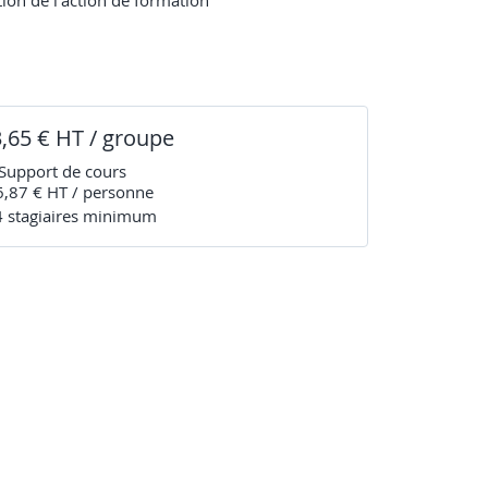
tion de l’action de formation
3,65 € HT / groupe
Support de cours
6,87 € HT / personne
4
stagiaire
s
minimum