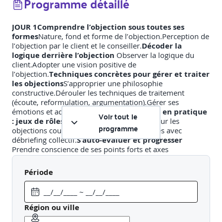
Programme détaillé
JOUR 1
Comprendre l’objection sous toutes ses
formes
Nature, fond et forme de l’objection.Perception de
l’objection par le client et le conseiller.
Décoder la
logique derrière l’objection
Observer la logique du
client.Adopter une vision positive de
l’objection.
Techniques concrètes pour gérer et traiter
les objections
S’approprier une philosophie
constructive.Dérouler les techniques de traitement
(écoute, reformulation, argumentation).Gérer ses
émotions et adopter la bonne posture.
Mise en pratique
Voir tout le
: jeux de rôles et cas concrets
Exercices sur les
programme
objections courantes en agence.Jeux de rôles avec
débriefing collectif.
S’auto-évaluer et progresser
Prendre conscience de ses points forts et axes
d’amélioration.Définir des actions concrètes à mettre en
œuvre.
Clôture de la 1ère journée et consignes
Période
d’intersession
Synthèse des apprentissages.Présentation
de la mission d’intersession : appliquer les techniques
vues auprès de ses clients et préparer un retour
d’expérience.
INTERSESSION
Application sur le terrain des
Région ou ville
techniques de traitement des objections et de