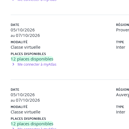
DATE
RÉGION
05/10/2026
Proven
07/10/2026
au
MODALITÉ
TYPE
Classe virtuelle
Inter
PLACES DISPONIBLES
12
places disponibles
Me connecter à myAtlas
DATE
RÉGION
05/10/2026
Auver
uperviser les sessions utilisateurs, les transactions, l’espace disqu
07/10/2026
au
MODALITÉ
TYPE
Classe virtuelle
Inter
PLACES DISPONIBLES
12
places disponibles