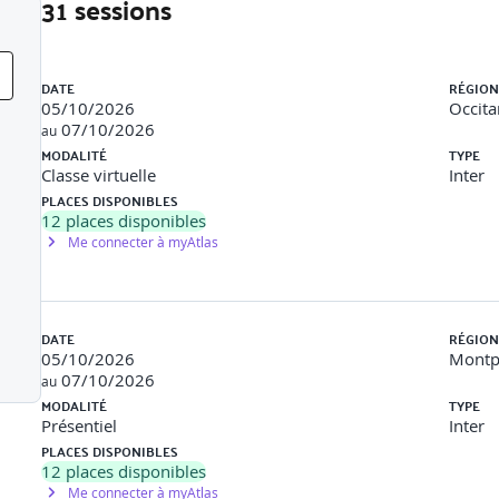
31 sessions
Liste des sessions
DATE
RÉGION
05/10/2026
Occita
07/10/2026
au
MODALITÉ
TYPE
nstaller un serveur mongodb, de le démarrer, de l’arrêter et de s’
Classe virtuelle
Inter
PLACES DISPONIBLES
ker, Cloud
12
places disponibles
Me connecter à myAtlas
nées
DATE
RÉGION
05/10/2026
Montpe
07/10/2026
au
MODALITÉ
TYPE
Présentiel
Inter
PLACES DISPONIBLES
e créer une collection de données et d’exprimer des requêtes CRUD
12
places disponibles
Me connecter à myAtlas