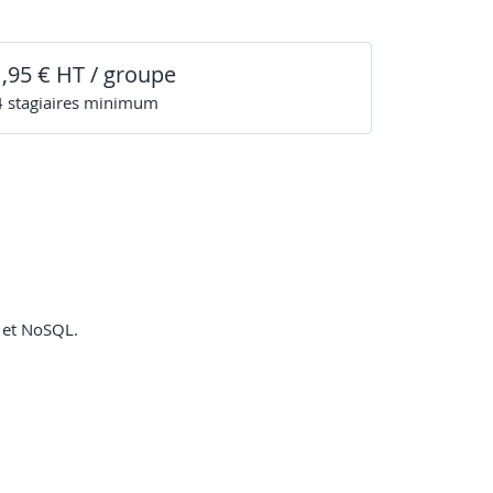
1,95 € HT / groupe
4
stagiaire
s
minimum
s et NoSQL.