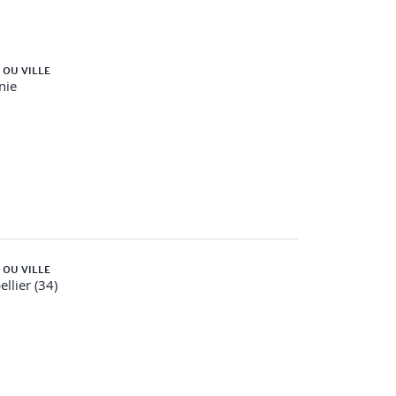
 OU VILLE
nie
y connecter.
 OU VILLE
llier (34)
 pour les exploiter.