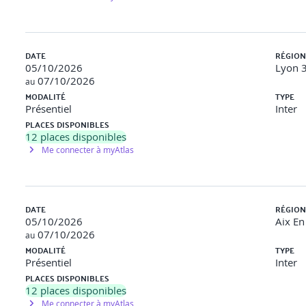
ument
DATE
RÉGION
05/10/2026
Lyon 3
07/10/2026
au
MODALITÉ
TYPE
Présentiel
Inter
PLACES DISPONIBLES
12
places disponibles
Me connecter à myAtlas
DATE
RÉGION
05/10/2026
Aix En
07/10/2026
au
MODALITÉ
TYPE
valuer les performances d’une requête et de l’optimiser en utilisa
Présentiel
Inter
PLACES DISPONIBLES
12
places disponibles
Me connecter à myAtlas