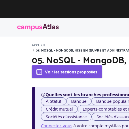
ACCUEIL
05. NOSQL - MONGODB, MISE EN ŒUVRE ET ADMINISTRA
05. NoSQL - MongoDB, 
Voir les sessions proposées
Quelles sont les branches professionne
À Statut
Banque
Banque populai
Crédit mutuel
Experts-comptables et
Sociétés d'assistance
Sociétés d'assur
Connectez-vous
à votre compte myAtlas pour v