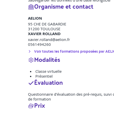
Sauvegarder les données d’une base MongoDB
Organisme et contact
AELION
95 CHE DE GABARDIE
31200
TOULOUSE
XAVIER ROLLAND
xavier.rolland@aelion.fr
0561494260
Voir toutes les formations proposées par
AEL
Modalités
Classe virtuelle
Présentiel
Évaluation
Questionnaire d’évaluation des pré-requis, suivi
de formation
Prix