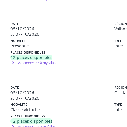
DATE
RÉGION
05/10/2026
Valbon
07/10/2026
au
MODALITÉ
TYPE
Présentiel
Inter
e faire une sauvegarde de sa base de données mongodb et de la res
PLACES DISPONIBLES
12
places disponibles
Me connecter à myAtlas
DATE
RÉGION
05/10/2026
Occita
07/10/2026
au
MODALITÉ
TYPE
Classe virtuelle
Inter
PLACES DISPONIBLES
e sécuriser l’accès à votre base de données mongodb
12
places disponibles
Me connecter à myAtlas