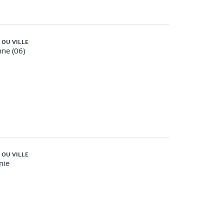
 OU VILLE
ne (06)
taurer en cas d’incident.
 OU VILLE
nie