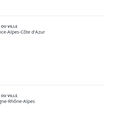
 OU VILLE
ce-Alpes-Côte d'Azur
 OU VILLE
gne-Rhône-Alpes
e utilisé et les traces du serveur (logs)