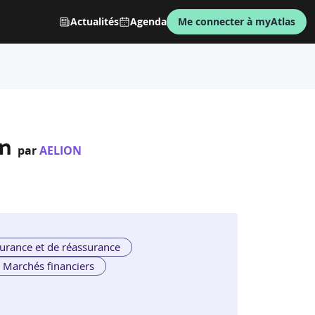
Actualités
Agenda
Me connecter à myAtlas
on
par
AELION
urance et de réassurance
Marchés financiers