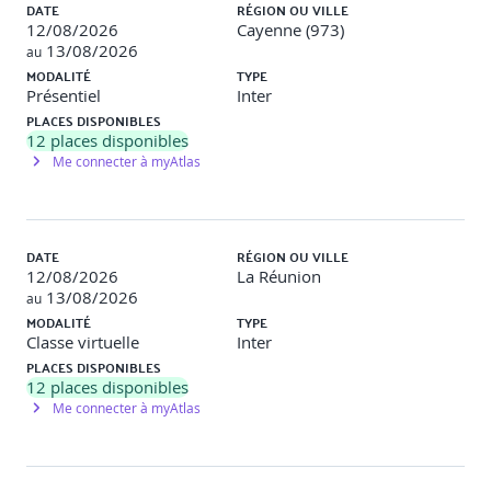
DATE
RÉGION OU VILLE
12/08/2026
Cayenne (973)
13/08/2026
au
MODALITÉ
TYPE
Mise en situation finale
Présentiel
Inter
PLACES DISPONIBLES
12
places disponibles
Intervention finale de 5 à 7 minutes devant le groupe
Me connecter à myAtlas
Analyse et retour d’expérience sur les progrès réalisés
DATE
RÉGION OU VILLE
12/08/2026
La Réunion
13/08/2026
Évaluation et conclusion
au
MODALITÉ
TYPE
Classe virtuelle
Inter
Quiz de validation des acquis
PLACES DISPONIBLES
Feedback collectif et axes d’amélioration
12
places disponibles
Remise d’un bilan détaillé aux participants
Me connecter à myAtlas