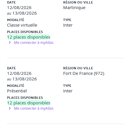
DATE
RÉGION OU VILLE
12/08/2026
Martinique
13/08/2026
au
MODALITÉ
TYPE
Classe virtuelle
Inter
PLACES DISPONIBLES
Gagner en confiance lors des interventions
12
places disponibles
Me connecter à myAtlas
Travail sur l’assurance et la préparation mentale
Exercice de prise de parole individuelle avec feedback
personnalisé
DATE
RÉGION OU VILLE
12/08/2026
Fort De France (972)
13/08/2026
au
MODALITÉ
TYPE
Présentiel
Inter
Optimisation des techniques d’expression orale
PLACES DISPONIBLES
12
places disponibles
Me connecter à myAtlas
Perfectionnement de la voix, du ton et de la gestuelle
Discours de 5 minutes sur un sujet professionnel ou
personnel