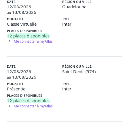
DATE
RÉGION OU VILLE
12/08/2026
Guadeloupe
13/08/2026
au
MODALITÉ
TYPE
Classe virtuelle
Inter
Posture et langage non-verbal
PLACES DISPONIBLES
12
places disponibles
Me connecter à myAtlas
Impact du langage corporel et de la gestuelle dans
l’oralité
Simulation et feedback collectif sur la posture et
l’expression non-verbale
DATE
RÉGION OU VILLE
12/08/2026
Saint Denis (974)
13/08/2026
au
MODALITÉ
TYPE
Présentiel
Inter
Techniques avancées de conviction
PLACES DISPONIBLES
12
places disponibles
Me connecter à myAtlas
Storytelling, argumentation et persuasion dans la
prise de parole
Exercices pratiques en binôme pour convaincre un
interlocuteur