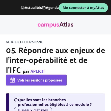
Actualités
Agenda
Me connecter à myAtlas
AFFICHER LE FIL D'ARIANE
05. Répondre aux enjeux de
l'inter-opérabilité et de
l'IFC
par
APLICIT
Voir les sessions proposées
Quelles sont les branches
professionnelles éligibles à ce module ?
Bureaux d'études