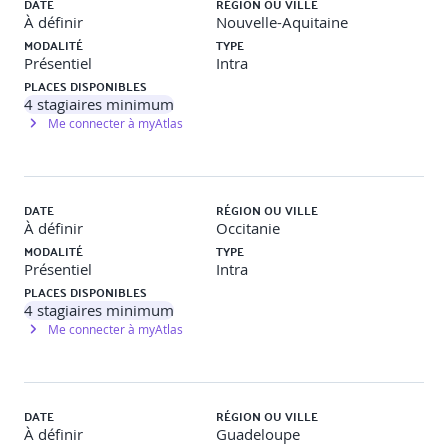
DATE
RÉGION OU VILLE
À définir
Nouvelle-Aquitaine
· La place de l’Intelligence Artificielle dans le BIM
MODALITÉ
TYPE
Présentiel
Intra
PLACES DISPONIBLES
4
stagiaires minimum
Me connecter à myAtlas
DATE
RÉGION OU VILLE
À définir
Occitanie
MODALITÉ
TYPE
Présentiel
Intra
PLACES DISPONIBLES
4
stagiaires minimum
Me connecter à myAtlas
DATE
RÉGION OU VILLE
À définir
Guadeloupe