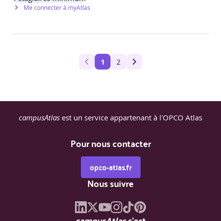
Me connecter à myAtlas
1
2
campusAtlas
est un service appartenant à l'OPCO Atlas
Pour nous contacter
opco-atlas.fr
Nous suivre
campusAtlas
c'est