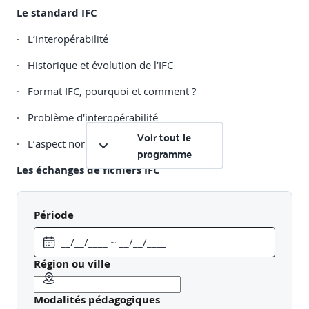
Le standard IFC
· L’interopérabilité
· Historique et évolution de l'IFC
· Format IFC, pourquoi et comment ?
· Problème d'interopérabilité
Voir tout le
· L’aspect normatif (norme ISO 16739-1)
programme
Les échanges de fichiers IFC
· Les certifications
Période
· Les 2 majors (aujourd’hui)
· Les projets en CAO
Région ou ville
Visualisation et communication autour des IFC
Modalités pédagogiques
· Le format de communication