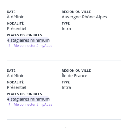
· Ouverture et Import d’un fichier IFC dans REVIT
DATE
RÉGION OU VILLE
· Visualisation des IFC sur Navisworks
À définir
Auvergne-Rhône-Alpes
MODALITÉ
TYPE
· Contrôle d'une maquette IFC
Présentiel
Intra
PLACES DISPONIBLES
· Configuration des classes d'objets/catégorie Revit
4
stagiaires minimum
Me connecter à myAtlas
· Préparation d’un gabarit Revit IFC
· Gestion des coordonnées dans les IFC
Le protocole d’échange openBIM (IFC 4.3 + BCF)
DATE
RÉGION OU VILLE
jusqu’au DOE numérique et l’apport de l’IA dans le
À définir
Île-de-France
BIM
MODALITÉ
TYPE
Présentiel
Intra
· Introduction à l’OPENBIM
PLACES DISPONIBLES
4
stagiaires minimum
· Le standard IFC 4.3
Me connecter à myAtlas
· Le format BCF (BIM Collaboration Format)
· Protocole d’échange et DOE numérique