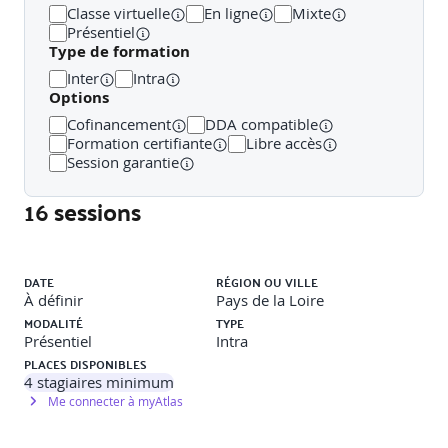
Classe virtuelle
En ligne
Mixte
· Plugin pour Revit
Présentiel
Type de formation
Mise en pratique : Manipuler la structure IFC
Inter
Intra
(schéma, entités, Property Sets,
Options
IfcClassificationReference) et le bSDD ; exporter un
modèle IFC paramétré (mapping, type mapping,
Cofinancement
DDA compatible
jeux de propriétés) depuis deux outils auteur (ex.
Formation certifiante
Libre accès
Revit, Civil 3D) ;
Session garantie
· Export d'un fichier RVT vers IFC
16 sessions
· Paramétrage des export IFC
Liste des sessions
· Import des IFC dans Revit
DATE
RÉGION OU VILLE
À définir
Pays de la Loire
· Configuration des imports IFC
MODALITÉ
TYPE
Présentiel
Intra
· Traitement des IFC dans Revit
PLACES DISPONIBLES
4
stagiaires minimum
· Les familles Revit et le format IFC
Me connecter à myAtlas
· Manipulation maquette IFC sur REVIT