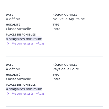
· Ouverture et Import d’un fichier IFC dans REVIT
· Visualisation des IFC sur Navisworks
DATE
RÉGION OU VILLE
À définir
Nouvelle-Aquitaine
· Contrôle d'une maquette IFC
MODALITÉ
TYPE
Classe virtuelle
Intra
· Configuration des classes d'objets/catégorie Revit
PLACES DISPONIBLES
4
stagiaires minimum
· Préparation d’un gabarit Revit IFC
Me connecter à myAtlas
· Gestion des coordonnées dans les IFC
Le protocole d’échange openBIM (IFC 4.3 + BCF)
jusqu’au DOE numérique et l’apport de l’IA dans le
DATE
RÉGION OU VILLE
BIM
À définir
Pays de la Loire
MODALITÉ
TYPE
· Introduction à l’OPENBIM
Classe virtuelle
Intra
PLACES DISPONIBLES
· Le standard IFC 4.3
4
stagiaires minimum
Me connecter à myAtlas
· Le format BCF (BIM Collaboration Format)
· Protocole d’échange et DOE numérique