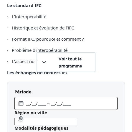
Le standard IFC
· L’interopérabilité
· Historique et évolution de l'IFC
· Format IFC, pourquoi et comment ?
· Problème d'interopérabilité
Voir tout le
· L’aspect normatif (norme ISO 16739-1)
programme
Les échanges de fichiers IFC
· Les certifications
Période
· Les 2 majors (aujourd’hui)
· Les projets en CAO
Région ou ville
Visualisation et communication autour des IFC
Modalités pédagogiques
· Le format de communication