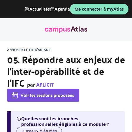
Actualités
Agenda
Me connecter à myAtlas
AFFICHER LE FIL D'ARIANE
05. Répondre aux enjeux de
l'inter-opérabilité et de
l'IFC
par
APLICIT
Voir les sessions proposées
Quelles sont les branches
professionnelles éligibles à ce module ?
Bureaux d'études