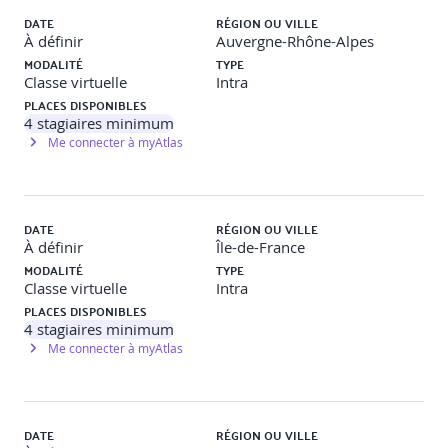
DATE
RÉGION OU VILLE
· La place de l’Intelligence Artificielle dans le BIM
À définir
Auvergne-Rhône-Alpes
MODALITÉ
TYPE
Classe virtuelle
Intra
PLACES DISPONIBLES
4
stagiaires minimum
Me connecter à myAtlas
DATE
RÉGION OU VILLE
À définir
Île-de-France
MODALITÉ
TYPE
Classe virtuelle
Intra
PLACES DISPONIBLES
4
stagiaires minimum
Me connecter à myAtlas
DATE
RÉGION OU VILLE