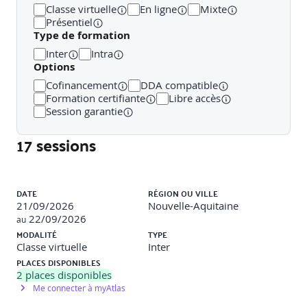
Classe virtuelle
En ligne
Mixte
· Plugin pour Revit
Présentiel
Type de formation
Mise en pratique : Manipuler la structure IFC
Inter
Intra
(schéma, entités, Property Sets,
Options
IfcClassificationReference) et le bSDD ; exporter un
modèle IFC paramétré (mapping, type mapping,
Cofinancement
DDA compatible
jeux de propriétés) depuis deux outils auteur (ex.
Formation certifiante
Libre accès
Revit, Civil 3D) ;
Session garantie
· Export d'un fichier RVT vers IFC
17 sessions
· Paramétrage des export IFC
Liste des sessions
· Import des IFC dans Revit
DATE
RÉGION OU VILLE
21/09/2026
Nouvelle-Aquitaine
· Configuration des imports IFC
22/09/2026
au
MODALITÉ
TYPE
· Traitement des IFC dans Revit
Classe virtuelle
Inter
PLACES DISPONIBLES
· Les familles Revit et le format IFC
2
places disponibles
Me connecter à myAtlas
· Manipulation maquette IFC sur REVIT