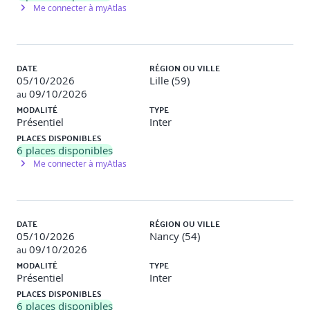
Jour 4 : Visualiser, Sécuriser et Compiler en Natif
Me connecter à myAtlas
Intégration de données dynamiques dans les
pages web avec Thymeleaf
DATE
RÉGION OU VILLE
Création d’interfaces utilisateur interactives
05/10/2026
Lille (59)
09/10/2026
au
Gestion des utilisateurs au sein d'une API REST
MODALITÉ
TYPE
Présentiel
Inter
Mise en œuvre des fonctionnalités d'inscription,
PLACES DISPONIBLES
de connexion et de gestion des mots de passe
6
places disponibles
utilisateurs
Me connecter à myAtlas
Gestion des profils d'utilisateurs et des
autorisations
Contrôle de l'accès aux différentes parties de
DATE
RÉGION OU VILLE
l'application en fonction des rôles et des permissions
05/10/2026
Nancy (54)
attribués
09/10/2026
au
MODALITÉ
TYPE
Présentiel
Inter
Spring Native
PLACES DISPONIBLES
Avantages et Considérations liées à la compilation
6
places disponibles