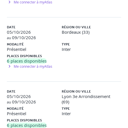
Me connecter à myAtlas
Intégration de Spring Boot au projet pour simplifier la
configuration de notre bibliothèque
Ajout de Spring Data au projet et création des entités et
repository afin de se connecter à une base de données
DATE
RÉGION OU VILLE
fournie permettant de récupérer le contenu de cette
05/10/2026
Bordeaux (33)
bibliothèque.
09/10/2026
au
MODALITÉ
TYPE
Jour 3 : Créer une API REST avec Spring Web
Présentiel
Inter
PLACES DISPONIBLES
6
places disponibles
Différences et avantages de Spring WebMvc et Spring
Me connecter à myAtlas
WebFlux pour le développement d'API
Développement de contrôleurs REST pour
exposer des points d'accès API
Développement de contrôleurs GraphQL pour
DATE
RÉGION OU VILLE
une manipulation flexible des données
05/10/2026
Lyon 3e Arrondissement
Utilisation de RSocket pour des communications
09/10/2026
(69)
au
réactives bidirectionnelles.
MODALITÉ
TYPE
Présentiel
Inter
Gestion automatique de la conversion des objets Java
PLACES DISPONIBLES
en formats de données (comme JSON) grâce à Spring
6
places disponibles