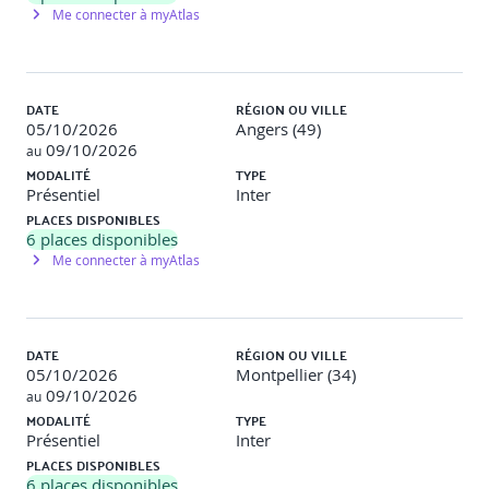
en natif pour améliorer les performances et
Me connecter à myAtlas
l'efficacité de l'application.
DATE
RÉGION OU VILLE
Mises en pratique :
05/10/2026
Angers (49)
09/10/2026
Ajout de Spring Security au projet et mise en place
au
d'une stratégie de sécurité basée sur OAuth afin de gérer
MODALITÉ
TYPE
les accès utilisateurs à notre bibliothèque puis compiler
Présentiel
Inter
l'application avec Spring Native
PLACES DISPONIBLES
6
places disponibles
Me connecter à myAtlas
Jour 5 : Qualité, mise en production et
introduction à Spring AI
Tests avancés
DATE
RÉGION OU VILLE
05/10/2026
Montpellier (34)
Tests unitaires, d’intégration et de contrôleurs
09/10/2026
au
REST
MODALITÉ
TYPE
Mocking et isolation des dépendances
Présentiel
Inter
PLACES DISPONIBLES
Préparation à la production
6
places disponibles