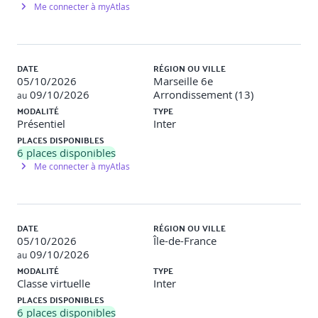
Me connecter à myAtlas
Simplification des échanges entre l'API et les
clients.
DATE
RÉGION OU VILLE
Gestion des erreurs HTTP pour fournir des réponses
05/10/2026
Marseille 6e
adaptées aux utilisateurs et assurer une expérience
09/10/2026
Arrondissement (13)
au
MODALITÉ
TYPE
Erreurs générées par les clients (erreurs 4xx)
Présentiel
Inter
Erreurs générées par le serveur (erreurs 5xx)
PLACES DISPONIBLES
6
places disponibles
Me connecter à myAtlas
Mises en pratique :
Ajout de Spring Web au projet et création des
DATE
RÉGION OU VILLE
contrôleurs afin d'effectuer les différentes opérations de
05/10/2026
Île-de-France
CRUD (Create Read Update Delete) en respectant le
09/10/2026
standard REST
au
Déclinaison des contrôleurs en GraphQL et RSocket
MODALITÉ
TYPE
dans le but de gérer les éléments de notre bibliothèque
Classe virtuelle
Inter
PLACES DISPONIBLES
6
places disponibles