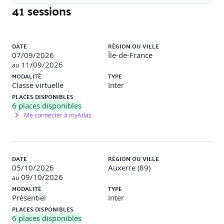
Spring Boot
41 sessions
Simplification du processus de démarrage et de la
configuration des applications
Liste des sessions
Gestion de la configuration
DATE
RÉGION OU VILLE
07/09/2026
Île-de-France
Spring Data
11/09/2026
au
Configuration de la connexion à une base de
MODALITÉ
TYPE
données relationnelle (comme PostgreSQL)
Classe virtuelle
Inter
Transformation des objets Java (héritage et
PLACES DISPONIBLES
polymorphisme) en données relationnelles et vice
6
places disponibles
versa grâce à l’ORM afin de faciliter la manipulation
Me connecter à myAtlas
des données
Réalisation d’opérations de base de données en
utilisant des méthodes Java sans écriture manuelle
de requêtes SQL
DATE
RÉGION OU VILLE
Approche non bloquante et APIs réactives pour
05/10/2026
Auxerre (89)
gérer efficacement les opérations asynchrones et les
09/10/2026
au
flux de données
MODALITÉ
TYPE
Présentiel
Inter
PLACES DISPONIBLES
Mises en pratique
:
6
places disponibles