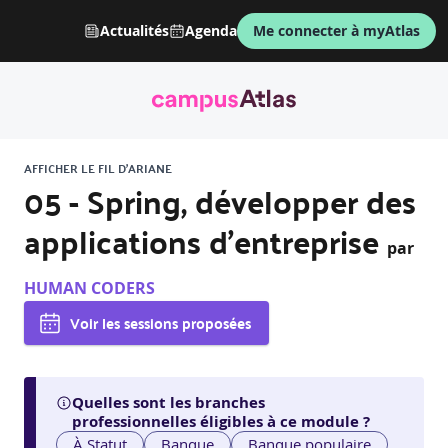
Actualités
Agenda
Me connecter à myAtlas
AFFICHER LE FIL D'ARIANE
05 - Spring, développer des
applications d'entreprise
par
HUMAN CODERS
Voir les sessions proposées
Quelles sont les branches
professionnelles éligibles à ce module ?
À Statut
Banque
Banque populaire