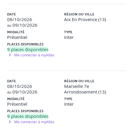
interlocuteurs
DATE
RÉGION OU VILLE
08/10/2026
Aix En Provence (13)
09/10/2026
au
Cette formation est axée sur l’échange de pratiques, le
MODALITÉ
TYPE
partage d’expériences, complétés par des
exercices
Présentiel
Inter
d’application, des jeux de rôle, des études de cas permettant
d’ancrer les nouveaux savoirs,
les principes du modèle
PLACES DISPONIBLES
Process Com (PCM) et éléments de théorie.
La session va
9
places disponibles
permettre d’aborder les éléments du modèle : découvrir les 6
Me connecter à myAtlas
profils à travers les
composantes clés du modèle, se
positionner selon les 6 profils et acquérir les clés de
communication
efficaces pour chacun des profils.
DATE
RÉGION OU VILLE
08/10/2026
Marseille 7e
09/10/2026
Arrondissement (13)
au
MODALITÉ
TYPE
Présentiel
Inter
PLACES DISPONIBLES
9
places disponibles
Me connecter à myAtlas