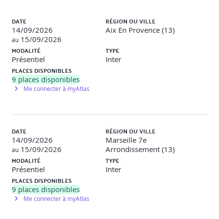
Connaître ses déclencheurs à l’action
Liste des sessions
Savoir repérer chez ses interlocuteurs sa position
DATE
RÉGION OU VILLE
dans la matrice
14/09/2026
Aix En Provence (13)
Adapter sa communication en fonction de la position
15/09/2026
au
dans la matrice
MODALITÉ
TYPE
Présentiel
Inter
Module 6 : Parties de personnalité et Canaux de
PLACES DISPONIBLES
communication
9
places disponibles
Me connecter à myAtlas
Identifier sa perception préférée
S’approprier les verbatims de chaque type
Utiliser les perceptions et verbatims des différents
types dans sa communication
DATE
RÉGION OU VILLE
2ème jour de formation : Améliorer sa
14/09/2026
Marseille 7e
communication avec la Process com
15/09/2026
Arrondissement (13)
au
MODALITÉ
TYPE
Module 7 : Besoins psychologiques
Présentiel
Inter
PLACES DISPONIBLES
Comprendre et savoir reconnaître les motivations
9
places disponibles
interactionnelles (les siennes et celles de ses
Me connecter à myAtlas
interlocuteurs)
Savoir nourrir les besoins psychologiques (les siens et