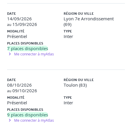
ceux de ses interlocuteurs)
Module 8 : Mécommunication et Séquences de
DATE
RÉGION OU VILLE
stress
14/09/2026
Lyon 7e Arrondissement
15/09/2026
(69)
au
Identifier ses drivers dominants (déclencheurs de
MODALITÉ
TYPE
stress)
Présentiel
Inter
Identifier les comportements sous stress (1er et 2ème
PLACES DISPONIBLES
degrés) de chaque Driver
7
places disponibles
Savoir répondre à un driver
Me connecter à myAtlas
Module 9 : Stratégies d’interaction
Adapter sa communication selon son interlocuteur o
DATE
RÉGION OU VILLE
en situation normale o en situation de stress (conflit ou
08/10/2026
Toulon (83)
tension relationnelle)
09/10/2026
Communication non violente et Process Com pour
au
résoudre efficacement les conflits
MODALITÉ
TYPE
Présentiel
Inter
Module 10 : Les styles d’interaction
PLACES DISPONIBLES
9
places disponibles
Connaître les différents styles d’interaction (ou de
Me connecter à myAtlas
management) selon le modèle PCM
Adapter son style d’interaction en fonction de ses