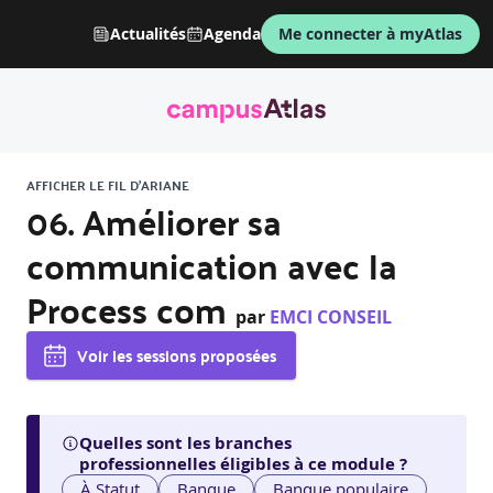
Actualités
Agenda
Me connecter à myAtlas
AFFICHER LE FIL D'ARIANE
06. Améliorer sa
communication avec la
Process com
par
EMCI CONSEIL
Voir les sessions proposées
Quelles sont les branches
professionnelles éligibles à ce module ?
À Statut
Banque
Banque populaire