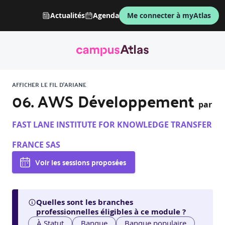
Actualités
Agenda
Me connecter à myAtlas
AFFICHER LE FIL D'ARIANE
06. AWS Développement
par
FAST LANE INSTITUTE FOR KNOWLEDGE TRANSFER
FRANCE SAS
Voir les sessions proposées
Quelles sont les branches
professionnelles éligibles à ce module ?
À Statut
Banque
Banque populaire