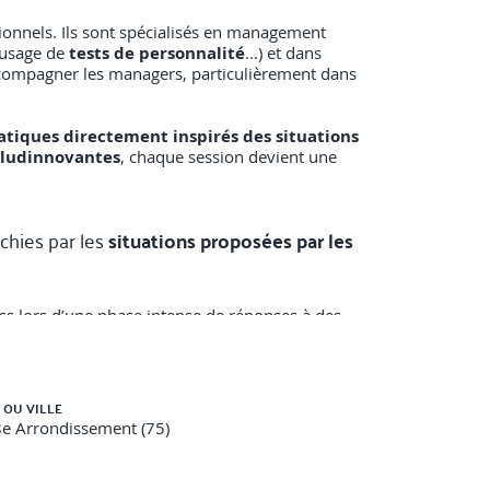
sionnels. Ils sont spécialisés en management
l'usage de
tests de personnalité
...) et dans
accompagner les managers, particulièrement dans
atiques directement inspirés des situations
ludinnovantes
, chaque session devient une
chies par les
situations proposées par les
ss lors d’une phase intense de réponses à des
un projet complexe ayant engendré des tensions.
 OU VILLE
reau d’études en pleine transformation.
8e Arrondissement (75)