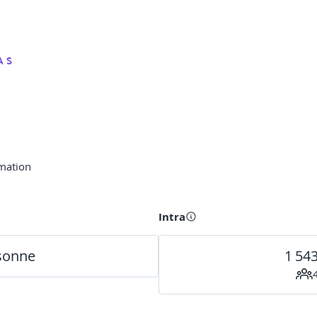
 S
rmation
Intra
rsonne
1 54