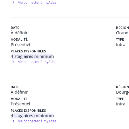
hosociaux
Me connecter à myAtlas
à suivre pour gérer les situations impliquant des risques psychos
 sein de leurs équipes. Des exercices pratiques permettent de travai
on critique.
DATE
RÉGION
À définir
Grand 
ques pour accompagner les collaborateurs en difficulté
. Le
MODALITÉ
TYPE
t en limitant les impacts des RPS. Des mises en situation et des j
Présentiel
Intra
gue constructif.
PLACES DISPONIBLES
4
stagiaires minimum
prentissages
et une réflexion collective. Les participants identif
Me connecter à myAtlas
uel pour intégrer la prévention des RPS dans leur quotidien.
DATE
RÉGION
À définir
Bourg
MODALITÉ
TYPE
Présentiel
Intra
PLACES DISPONIBLES
4
stagiaires minimum
Me connecter à myAtlas