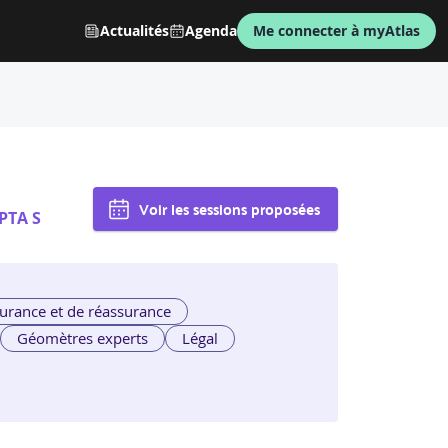
Actualités
Agenda
Me connecter à myAtlas
Voir les sessions proposées
PTA S
urance et de réassurance
Géomètres experts
Légal