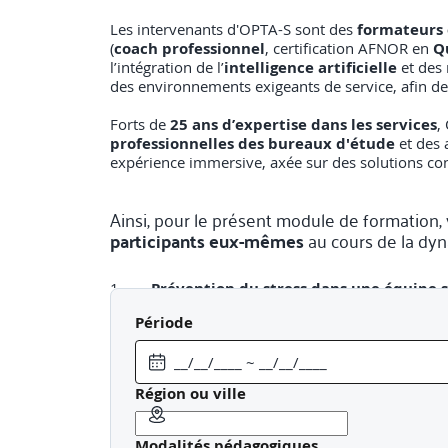
Les intervenants d'OPTA-S sont des
formateurs
(
coach professionnel
, certification AFNOR en
Q
l’intégration de l’
intelligence artificielle
et des 
des environnements exigeants de service, afin d
Forts de
25 ans d’expertise dans les services
,
professionnelles des bureaux d'étude
et des
expérience immersive, axée sur des solutions con
Ainsi, pour le présent module de formation, 
participants eux-mêmes
au cours de la dy
1.
Prévention du stress dans une équipe 
appels d’offres.
Période
2.
Soutien après un projet éprouvant
: Ac
3.
Identification des signaux d’alerte
: For
Région ou ville
Exemples d’
outils
transmis lors de l’animat
Modalités pédagogiques