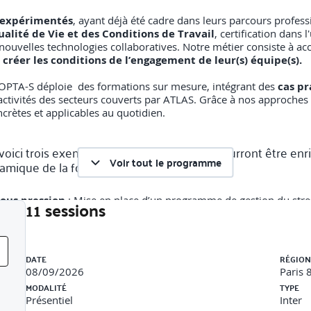
 expérimentés
, ayant déjà été cadre dans leurs parcours profes
ualité de Vie et des Conditions de Travail
, certification dans 
nouvelles technologies collaboratives. Notre métier consiste à 
e
créer les conditions de l’engagement de leur(s) équipe(s).
 OPTA-S déploie des formations sur mesure, intégrant des
cas pr
 activités des secteurs couverts par ATLAS. Grâce à nos approches
crètes et applicables au quotidien.
voici trois exemples d’
études de cas
qui pourront être enri
Voir tout le programme
namique de la formation :
sous pression
: Mise en place d’un programme de gestion du stre
11 sessions
compagnement d’un manager pour restaurer la motivation après 
Liste des sessions
DATE
RÉGION
mation à la détection précoce des signaux de burnout dans un bu
08/09/2026
Paris 
MODALITÉ
TYPE
Présentiel
Inter
ion de ce module de formation :