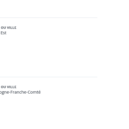
ociaux. Les participants découvrent les
ller sur des cas de figures variés, afin de
 OU VILLE
Est
s managers apprennent à mettre en œuvre des
eux de rôle permettent de s’entraîner à adopter
ient des axes d’amélioration pour leur pratique
 OU VILLE
ogne-Franche-Comté