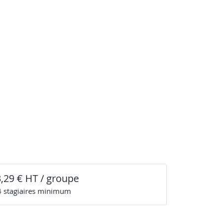
3,29 € HT / groupe
4
stagiaire
s
minimum