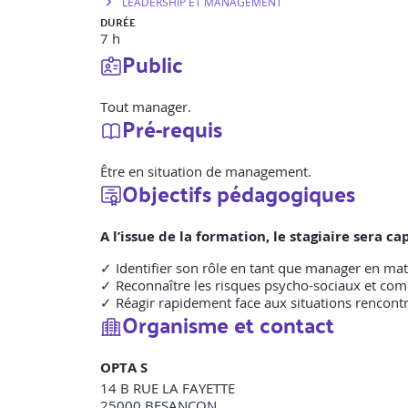
LEADERSHIP ET MANAGEMENT
DURÉE
7 h
Public
Tout manager.
Pré-requis
Être en situation de management.
Objectifs pédagogiques
A l’issue de la formation, le stagiaire sera 
✓ Identifier son rôle en tant que manager en mati
✓ Reconnaître les risques psycho-sociaux et comp
✓ Réagir rapidement face aux situations rencontr
Organisme et contact
OPTA S
14 B RUE LA FAYETTE
25000
BESANCON