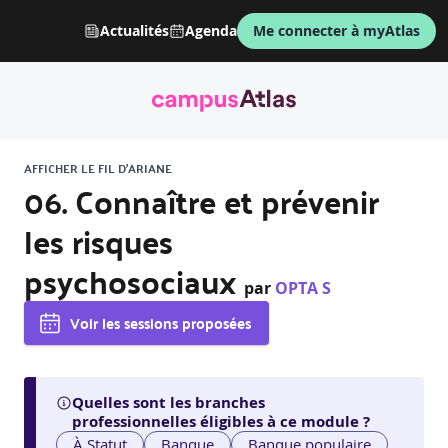
Actualités
Agenda
Me connecter à myAtlas
AFFICHER LE FIL D'ARIANE
06. Connaître et prévenir
les risques
psychosociaux
par
OPTA S
Voir les sessions proposées
Quelles sont les branches
professionnelles éligibles à ce module ?
À Statut
Banque
Banque populaire