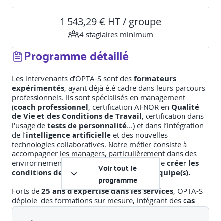
1 543,29 € HT / groupe
4
stagiaire
s
minimum
Programme détaillé
Les intervenants d'OPTA-S sont des
formateurs
expérimentés
, ayant déjà été cadre dans leurs parcours
professionnels. Ils sont spécialisés en management
(
coach professionnel
, certification AFNOR en
Qualité
de Vie et des Conditions de Travail
, certification dans
l'usage de
tests de personnalité
...) et dans l’intégration
de l’
intelligence artificielle
et des nouvelles
technologies collaboratives. Notre métier consiste à
accompagner les managers, particulièrement dans des
environnements exigeants de service, afin de
créer les
Voir tout le
conditions de l’engagement de leur(s) équipe(s).
programme
Forts de
25 ans d’expertise dans les services
, OPTA-S
déploie des formations sur mesure, intégrant des
cas
pratiques directement inspirés des situations
professionnelles des bureaux d'étude
et des activités