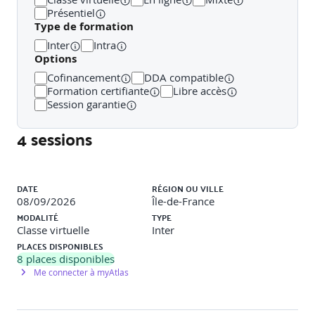
Contenus développés : Études de cas : jeunes
Présentiel
conducteurs, conducteurs avec sinistre partiellement
Type de formation
responsable, CRM transféré. Les recommandations sur la
Inter
Intra
communication du CRM. Impacts sur la cotisation et la
Options
fidélisation client.
Méthode : Travail en sous-salles sur cas types, restitution
Cofinancement
DDA compatible
avec mise en voix d’un entretien client. Feedback
Formation certifiante
Libre accès
immédiat par le groupe et le formateur.
Session garantie
4 sessions
Liste des sessions
DATE
RÉGION OU VILLE
08/09/2026
Île-de-France
MODALITÉ
TYPE
Classe virtuelle
Inter
PLACES DISPONIBLES
8
places disponibles
Me connecter à myAtlas