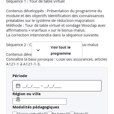
Séquence 1 : Tour de table virtuel
Contenus développés : Présentation du programme du
module et des objectifs Identification des connaissances
préalables sur le système de réduction-majoration.
Méthode : Tour de table virtuel et sondage Wooclap avec
affirmations « vrai/faux » sur le bonus-malus.
La correction interviendra dans la séquence suivante.
Séquence 2 : Comprendre les règles du bonus-malus
Voir tout le
programme
Contenus développés :
Connaître la base juridique : Code des assurances, articles
A121-1 à A121-1-3.
Définir les cas de responsabilité selon la convention IRSA.
Lecture du tableau officiel de réduction-majoration
Période
(Coefficient de Réduction Majoration).
Méthode : Focus-cours guidé illustré d’exemples
d’évolution du CRM selon les cas client Exercices
Région ou ville
individuels de calcul en direct (outil Excel partagé).
Modalités pédagogiques
Séquence 3 : Application en situation réelle
Classe virtuelle
En ligne
Mixte