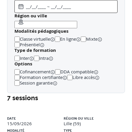
messages cohérents et concrets.
Retours croisés entre pairs et analyse collective.
Plan
Région ou ville
d’action individuel
Réflexion personnelle sur les gestes,
postures ou messages à intégrer dans son quotidien.
Modalités pédagogiques
Élaboration d’un plan de contribution simple à la
Classe virtuelle
En ligne
Mixte
démarche RSE de l’agence.
Présentiel
Type de formation
Inter
Intra
Options
Cofinancement
DDA compatible
Formation certifiante
Libre accès
Session garantie
7 sessions
Liste des sessions
DATE
RÉGION OU VILLE
15/09/2026
Lille (59)
MODALITÉ
TYPE