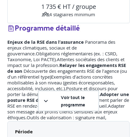
1 735 € HT / groupe
4
stagiaire
s
minimum
Programme détaillé
Enjeux de la RSE dans l’assurance
Panorama des
enjeux climatiques, sociaux et de
gouvernance.Obligations réglementaires (ex. : CSRD,
Taxonomie, Loi PACTE).Attentes sociétales des clients et
impact sur la profession.
Relayer les engagements RSE
de son
Découverte des engagements RSE de l’agence (ou
d’un référentiel type)Exemples d’actions concrètes
mobilisables à son niveau (gestes écoresponsables,
accessibilité, inclusion, etc.).Posture et discours pour
porter la démarche dans son rôle quotidien.
Adopter une
Voir tout le
posture RSE dans la relation client
Comment parler de
programme
RSE en rendez-vous, au téléphone ou à l’accueil.Adapter
son message aux profils clients sensibles aux enjeux
éthiques.Outils de valorisation : signature mail,
brochures, phrases-clés.
Cas pratiques – Valoriser la
RSE dans la relation client
Mises en situation : accueil,
Période
entretien client, objections.Entraînement à formuler des