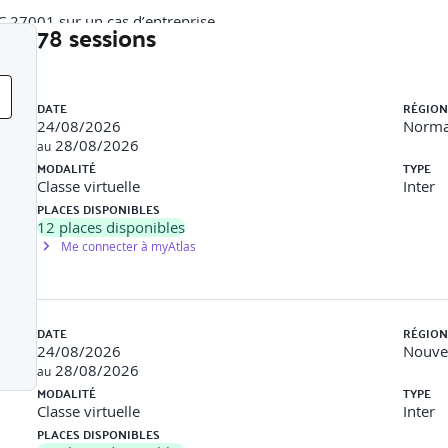
C 27001 sur un cas d’entreprise.
78 sessions
Liste des sessions
DATE
RÉGION
24/08/2026
Norma
28/08/2026
au
MODALITÉ
TYPE
Classe virtuelle
Inter
PLACES DISPONIBLES
12
places disponibles
Me connecter à myAtlas
es et responsabilités.
DATE
RÉGION
24/08/2026
Nouvel
es
28/08/2026
au
MODALITÉ
TYPE
Classe virtuelle
Inter
005, ISO 31000)
PLACES DISPONIBLES