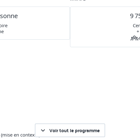
rsonne
9 7
oire
Cer
ne
+
Voir tout le programme
(mise en contexte)