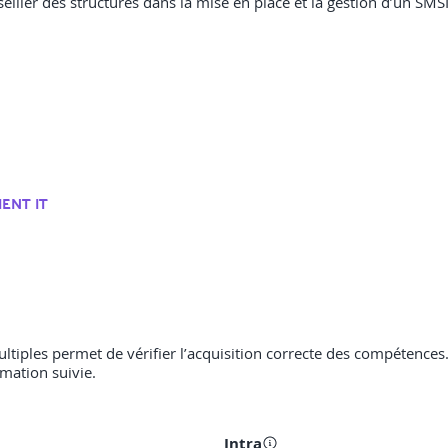
iller des structures dans la mise en place et la gestion d’un SMS
ENT IT
multiples permet de vérifier l’acquisition correcte des compétences
rmation suivie.
Intra