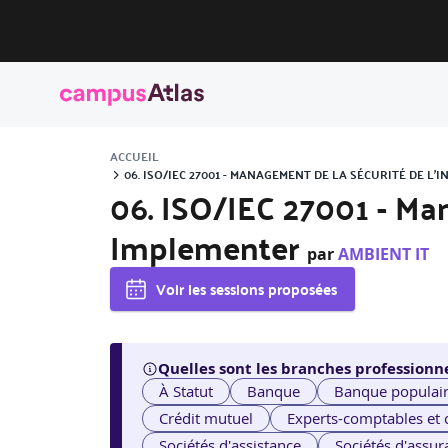
ACCUEIL
06. ISO/IEC 27001 - MANAGEMENT DE LA SÉCURITÉ DE L
06. ISO/IEC 27001 - Ma
Implementer
par
AMBIENT IT
Voir les sessions proposées
Quelles sont les branches professionne
À Statut
Banque
Banque populai
Crédit mutuel
Experts-comptables et
Sociétés d'assistance
Sociétés d'assur