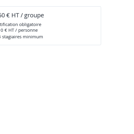
50 € HT / groupe
tification obligatoire
 0 € HT / personne
4
stagiaire
s
minimum