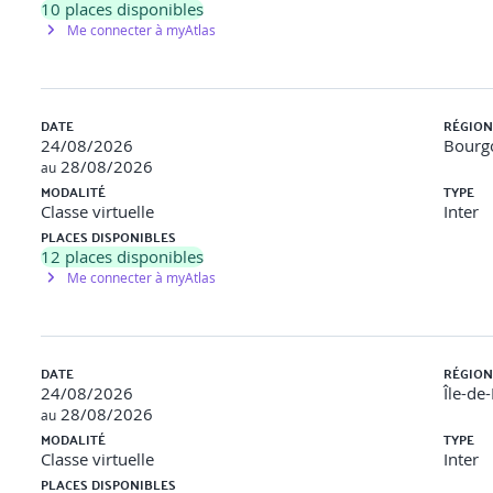
10
places disponibles
Me connecter à myAtlas
 sécurité.
DATE
RÉGION
24/08/2026
Bourg
28/08/2026
au
es / conformité
MODALITÉ
TYPE
Classe virtuelle
Inter
PLACES DISPONIBLES
002, ISO 27005, ISO 31000, ISO 22301
12
places disponibles
Me connecter à myAtlas
-DSS) à titre illustratif
SI globale
DATE
RÉGION
24/08/2026
Île-de
28/08/2026
au
MODALITÉ
TYPE
orrespondance ISO 27001 / autres normes.
Classe virtuelle
Inter
PLACES DISPONIBLES