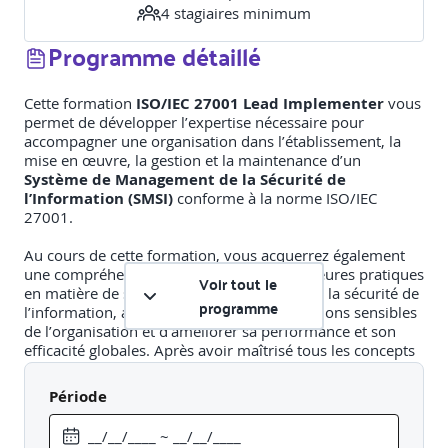
4
stagiaire
s
minimum
Programme détaillé
Cette formation
ISO/IEC 27001 Lead Implementer
vous
permet de développer l’expertise nécessaire pour
accompagner une organisation dans l’établissement, la
mise en œuvre, la gestion et la maintenance d’un
Système de Management de la Sécurité de
l’Information (SMSI)
conforme à la norme ISO/IEC
27001.
Au cours de cette formation, vous acquerrez également
une compréhension approfondie des meilleures pratiques
Voir tout le
en matière de systèmes de management de la sécurité de
programme
l’information, afin de sécuriser les informations sensibles
de l’organisation et d’améliorer sa performance et son
efficacité globales. Après avoir maîtrisé tous les concepts
essentiels liés aux systèmes de management de la
sécurité de l’information, vous pourrez passer l’examen et
Période
postuler pour la certification
« PECB Certified ISO/IEC
27001 Lead Implementer »
. En détenant ce certificat,
vous serez en mesure de démontrer que vous possédez