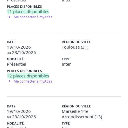
Identification, évaluation et traitement des risques
PLACES DISPONIBLES
selon ISO 27005
11
places disponibles
Me connecter à myAtlas
Module 8 – Déclaration d'applicabilité (SoA)
Sélection et justification des contrôles issus de
l’Annexe A
DATE
RÉGION OU VILLE
19/10/2026
Toulouse (31)
JOUR 3 : Mise en œuvre et documentation du
23/10/2026
au
SMSI
MODALITÉ
TYPE
Présentiel
Inter
PLACES DISPONIBLES
Module 9 – Contrôles de sécurité
12
places disponibles
Me connecter à myAtlas
Mise en œuvre des mesures organisationnelles,
humaines, techniques
Module 10 – Ressources et compétences
DATE
RÉGION OU VILLE
Plan de formation, sensibilisation, gestion de la
19/10/2026
Marseille 14e
compétence
23/10/2026
Arrondissement (13)
au
MODALITÉ
TYPE
Module 11 – Communication et documentation