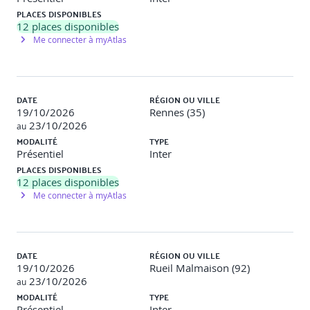
PLACES DISPONIBLES
Module 4 – Compréhension du SMSI
12
places disponibles
Me connecter à myAtlas
Cycle PDCA, approche processus, alignement
stratégique
Gestion du risque et sélection des mesures de
sécurité
DATE
RÉGION OU VILLE
19/10/2026
Rennes (35)
JOUR 2 : Lancement et planification du SMSI
23/10/2026
au
MODALITÉ
TYPE
Présentiel
Inter
Module 5 – Définition du périmètre et du contexte
PLACES DISPONIBLES
12
places disponibles
Définir les frontières du SMSI, identifier les
Me connecter à myAtlas
obligations légales et contractuelles
Module 6 – Leadership et engagement
Élaboration de la politique de sécurité, gouvernance
DATE
RÉGION OU VILLE
et communication interne
19/10/2026
Rueil Malmaison (92)
23/10/2026
au
Module 7 – Gestion des risques
MODALITÉ
TYPE
Présentiel
Inter