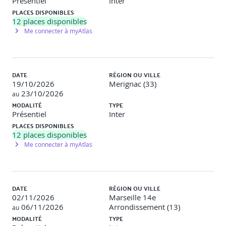
Présentiel
Inter
PLACES DISPONIBLES
Politique documentaire, gestion des enregistrements
12
places disponibles
et exigences de traçabilité
Me connecter à myAtlas
Module 12 – Mise en œuvre des procédures de
sécurité
DATE
RÉGION OU VILLE
Exercices pratiques : gestion des accès, sauvegardes,
19/10/2026
Merignac (33)
Journalisation, gestion des incidents
23/10/2026
au
MODALITÉ
TYPE
JOUR 4 : Évaluation, amélioration et préparation à
Présentiel
Inter
la certification
PLACES DISPONIBLES
12
places disponibles
Me connecter à myAtlas
Module 13 – Surveillance et mesure
Définition d’indicateurs, audits internes, conformité
réglementaire
DATE
RÉGION OU VILLE
Module 14 – Revue de direction et amélioration
02/11/2026
Marseille 14e
continue
06/11/2026
Arrondissement (13)
au
MODALITÉ
TYPE
Réunion de direction, non-conformités, actions