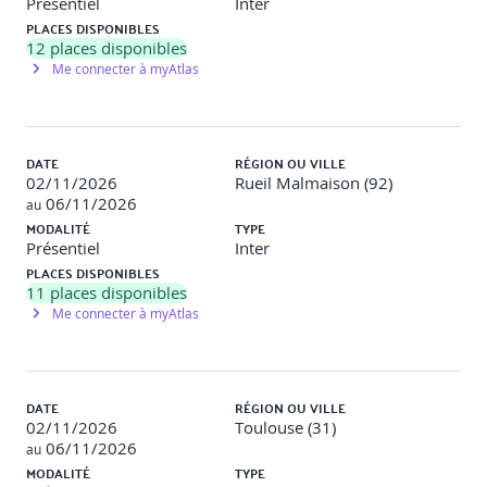
Présentiel
Inter
correctives
PLACES DISPONIBLES
12
places disponibles
Module 15 – Préparation à la certification
Me connecter à myAtlas
Étapes de certification tierce partie, gestion des
preuves, audit de certification
Module 16 – Atelier final de simulation
DATE
RÉGION OU VILLE
d’implémentation
02/11/2026
Rueil Malmaison (92)
06/11/2026
au
Jeu de rôle en groupe : planification et animation d’un
MODALITÉ
TYPE
projet SMSI complet
Présentiel
Inter
PLACES DISPONIBLES
11
places disponibles
JOUR 5 : Révision générale et examen de
Me connecter à myAtlas
certification
Session de révision
Préparation à l’examen : Explication des modalités,
DATE
RÉGION OU VILLE
vérification d’identité, consignes de déroulement
02/11/2026
Toulouse (31)
Examen blanc: Étude de cas + QCM inspirés du
06/11/2026
au
format officiel PECB
MODALITÉ
TYPE