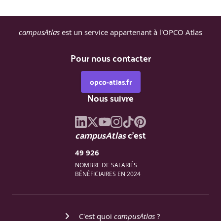
« Proctor »
Le formateur donnera toutes les indications utiles
pour l’inscription et les conditions de passage
En cas d’échec, un Second passage est possible dans
campusAtlas
est un service appartenant à l'OPCO Atlas
l’année
La certification est délivrée par PECB, et reste valable
Pour nous contacter
sans limite de durée.
Un temps de préparation est recommandé entre la
formation et le passage de la certification
opco-atlas.fr
Nous suivre
campusAtlas
c'est
49 926
NOMBRE DE SALARIÉS
BÉNÉFICIAIRES EN 2024
C'est quoi
campusAtlas
?