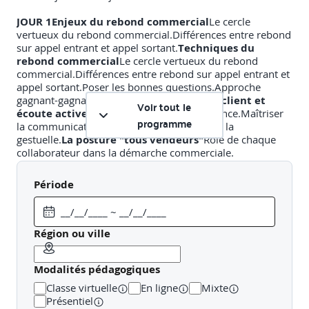
JOUR 1Enjeux du rebond commercial
Le cercle
vertueux du rebond commercial.Différences entre rebond
sur appel entrant et appel sortant.
Techniques du
rebond commercial
Le cercle vertueux du rebond
commercial.Différences entre rebond sur appel entrant et
appel sortant.Poser les bonnes questions.Approche
gagnant-gagnant dans l’entretien.
Relation client et
Voir tout le
écoute active
Installer un climat de confiance.Maîtriser
programme
la communication non verbale, les silences, la
gestuelle.
La posture "tous vendeurs"
Rôle de chaque
collaborateur dans la démarche commerciale.
Comprendre la fidélisation et les causes de
résiliation.
Comprendre les comportements clients
Période
Notions de psychologie comportementale.
Facteurs influents : freins, leviers, émotions.
La vente en
assurance
Optimiser la découverte clientTraiter les
objections spécifiques au rebond
INTERSESSION
Les
Région ou ville
participants devront conduire un ou deux entretiens
commerciaux en appliquant les techniques vues (rebond
Modalités pédagogiques
+ découverte client). Ils devront rédiger un retour
d’expérience à présenter lors de la deuxième
Classe virtuelle
En ligne
Mixte
journée.
JOUR 2Retour d’intersession
Partage des
Présentiel