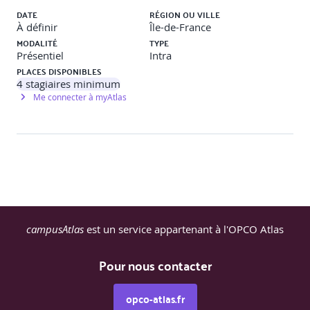
DATE
RÉGION OU VILLE
À définir
Île-de-France
MODALITÉ
TYPE
Présentiel
Intra
PLACES DISPONIBLES
4
stagiaires minimum
Me connecter à myAtlas
campusAtlas
est un service appartenant à l'OPCO Atlas
Pour nous contacter
opco-atlas.fr