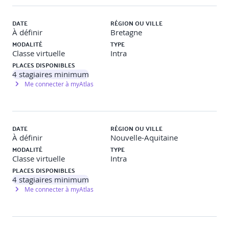
· Cassandra dans un cloud
DATE
RÉGION OU VILLE
· Mise en œuvre avec OpenStack
À définir
Bretagne
MODALITÉ
TYPE
Supervision
Classe virtuelle
Intra
PLACES DISPONIBLES
· OpsCenter : installation, lancement
4
stagiaires minimum
Me connecter à myAtlas
· Utilisation de base
· Supervision avec nodetool cfstats, ou export JMX vers
des outils de supervision comme Nagios
DATE
RÉGION OU VILLE
À définir
Nouvelle-Aquitaine
Exploitation de Cassandra
MODALITÉ
TYPE
· Maitriser les notions de sauvegarde
Classe virtuelle
Intra
PLACES DISPONIBLES
4
stagiaires minimum
Me connecter à myAtlas
· Import/export au format JSON