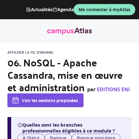
Actualités
Agenda
Me connecter à myAtlas
AFFICHER LE FIL D'ARIANE
06. NoSQL - Apache
Cassandra, mise en œuvre
et administration
par
EDITIONS ENI
Voir les sessions proposées
Quelles sont les branches
professionnelles éligibles à ce module ?
À Statut
Banque
Banque populaire