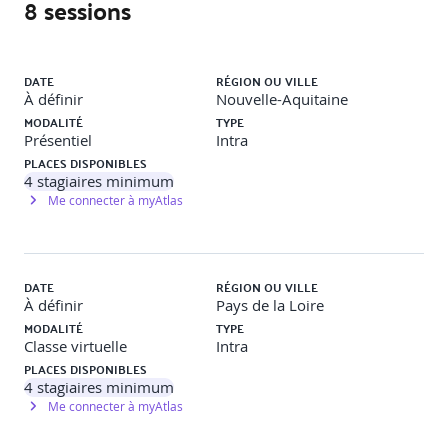
8 sessions
· Exécution de scripts
· Comment écrire des requêtes ?
Liste des sessions
DATE
RÉGION OU VILLE
· Etude des différentes approches
À définir
Nouvelle-Aquitaine
MODALITÉ
TYPE
Gestion de la grappe
Présentiel
Intra
PLACES DISPONIBLES
· Initiation au principe de base
4
stagiaires minimum
Me connecter à myAtlas
· Préparation du premier nœud : adresse d'écoute
· Configuration de nouveaux nœuds
· Notion de bootstrapping et de token
DATE
RÉGION OU VILLE
À définir
Pays de la Loire
· Paramètres listen_address et rpc_address
MODALITÉ
TYPE
Classe virtuelle
Intra
· Réplication : topologie du réseau et EndpointSnitch
PLACES DISPONIBLES
4
stagiaires minimum
· Stratégie de réplication
Me connecter à myAtlas
· Ajout de nœuds, suppression