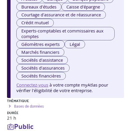
Bureaux d'études
Caisse d'épargne
Courtage d'assurance et de réassurance
Crédit mutuel
Experts-comptables et commissaires aux
comptes
Géomètres experts
Légal
Marchés financiers
Sociétés d'assistance
Sociétés d'assurances
Sociétés financières
Connectez-vous
à votre compte myAtlas pour
vérifier l'éligibilité de votre entreprise.
THÉMATIQUE
Bases de données
DURÉE
21 h
Public