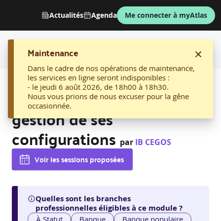
Actualités
Agenda
Me connecter à myAtlas
Maintenance
Dans le cadre de nos opérations de maintenance,
les services en ligne seront indisponibles :
AFFICHER LE FIL D'ARIANE
- le jeudi 6 août 2026, de 18h00 à 18h30.
06. Puppet, Automatiser la
Nous vous prions de nous excuser pour la gêne
occasionnée.
gestion de ses
configurations
par
IB CEGOS
Voir les sessions proposées
Quelles sont les branches
professionnelles éligibles à ce module ?
À Statut
Banque
Banque populaire