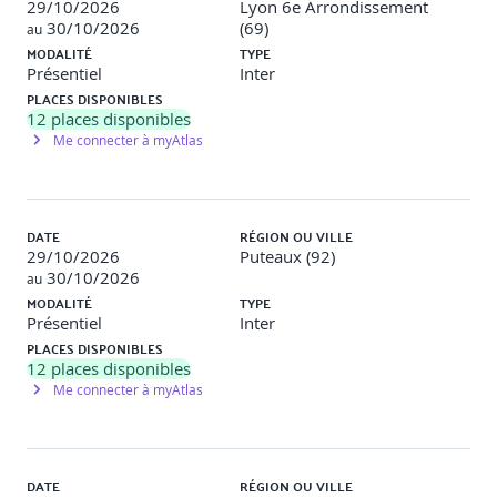
Définition de nouveaux types de ressources
29/10/2026
Lyon 6e Arrondissement
Mise en oeuvre sur de nombreux travaux pratiques
30/10/2026
(69)
au
Utilisation et génération de documentations au
MODALITÉ
TYPE
format Puppet
Présentiel
Inter
Organisation du site .pp
PLACES DISPONIBLES
12
places disponibles
Me connecter à myAtlas
5. BONNES PRATIQUES
Retours d'expériences et méthodes d'organisation et
DATE
RÉGION OU VILLE
de développement des scripts Puppet
29/10/2026
Puteaux (92)
Présentation des patterns pour Puppet
30/10/2026
au
MODALITÉ
TYPE
Présentiel
Inter
LES PLUS DE LA FORMATION
PLACES DISPONIBLES
12
places disponibles
Une formation très concrète durant laquelle
Me connecter à myAtlas
s'alternent les phases d'apports théoriques, d'échanges,
de partage d'expériences et de mises en pratique.
Cette formation est illustrée par de nombreux travaux
pratiques sur le développement des manifestes Puppet.
DATE
RÉGION OU VILLE