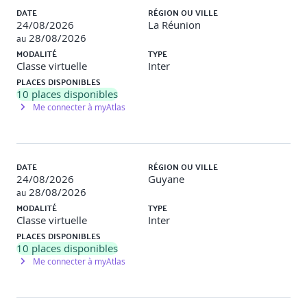
7. Tests et qualité du code
DATE
RÉGION OU VILLE
24/08/2026
La Réunion
Bases du testing avec unittest
28/08/2026
au
MODALITÉ
TYPE
Création et exécution de tests unitaires
Classe virtuelle
Inter
PLACES DISPONIBLES
Gestion des erreurs dans les tests
10
places disponibles
Me connecter à myAtlas
Mesure de couverture et bonnes pratiques
8. Projet fil rouge
DATE
RÉGION OU VILLE
Phase 1 : analyse du besoin et architecture objet
24/08/2026
Guyane
28/08/2026
Phase 2 : implémentation orientée objet et modules
au
MODALITÉ
TYPE
Phase 3 : ajout d’une interface graphique et tests unitaires
Classe virtuelle
Inter
PLACES DISPONIBLES
Phase 4 : présentation, soutenance et justification du code
10
places disponibles
Me connecter à myAtlas
9. Synthèse et évaluation
Quiz de validation des acquis