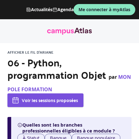
Actualités
Agenda
Me connecter à myAtlas
AFFICHER LE FIL D'ARIANE
06 - Python,
programmation Objet
par
MON
POLE FORMATION
Voir les sessions proposées
Quelles sont les branches
professionnelles éligibles à ce module ?
À Statut
Banque
Banque populaire