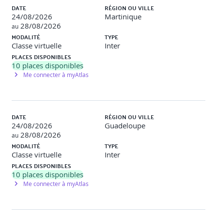
Surcharge, héritage, polymorphisme
DATE
RÉGION OU VILLE
24/08/2026
Martinique
Classes abstraites et hiérarchies d’objets
28/08/2026
au
MODALITÉ
TYPE
5. Gestion des erreurs et maîtrise du code
Classe virtuelle
Inter
PLACES DISPONIBLES
Exceptions : try, except, finally, raise
10
places disponibles
Me connecter à myAtlas
Création d’exceptions personnalisées
Débogage et analyse des erreurs
Bonnes pratiques de structuration du code
DATE
RÉGION OU VILLE
24/08/2026
Guadeloupe
6. Interfaces graphiques et interaction utilisateur
28/08/2026
au
MODALITÉ
TYPE
Introduction à tkinter
Classe virtuelle
Inter
PLACES DISPONIBLES
Création de fenêtres, widgets et événements
10
places disponibles
Me connecter à myAtlas
Organisation de l’interface et gestion du positionnement
Petit projet GUI : création d’une interface fonctionnelle