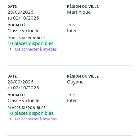
DATE
RÉGION OU VILLE
Autoévaluation
28/09/2026
Martinique
02/10/2026
au
Analyse des points forts et axes d’amélioration
MODALITÉ
TYPE
Classe virtuelle
Inter
Évaluation finale via mini-projet complet
PLACES DISPONIBLES
10
places disponibles
Me connecter à myAtlas
DATE
RÉGION OU VILLE
28/09/2026
Guyane
02/10/2026
au
MODALITÉ
TYPE
Classe virtuelle
Inter
PLACES DISPONIBLES
10
places disponibles
Me connecter à myAtlas