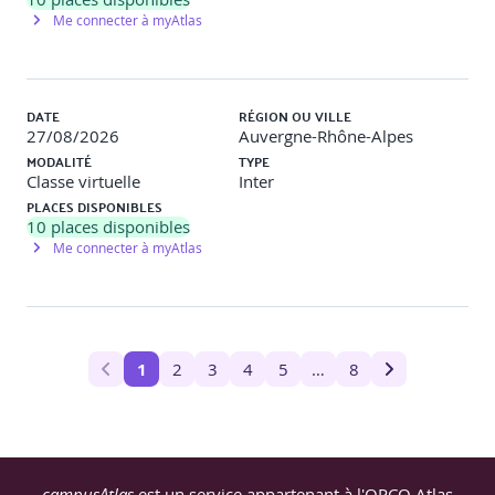
Me connecter à myAtlas
DATE
RÉGION OU VILLE
27/08/2026
Auvergne-Rhône-Alpes
MODALITÉ
TYPE
Classe virtuelle
Inter
PLACES DISPONIBLES
10
places disponibles
Me connecter à myAtlas
1
2
3
4
5
…
8
campusAtlas
est un service appartenant à l'OPCO Atlas