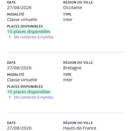
compétences, l
’écoute active, l
es difficultés particulières en
DATE
RÉGION OU VILLE
entretien, l
es leviers de motivation , c
omment donner du
27/08/2026
Occitanie
feedback, d
ifférence entre buts, objectifs et consignes, etc...
MODALITÉ
TYPE
Classe virtuelle
Inter
PLACES DISPONIBLES
10
places disponibles
Me connecter à myAtlas
DATE
RÉGION OU VILLE
27/08/2026
Bretagne
MODALITÉ
TYPE
Classe virtuelle
Inter
PLACES DISPONIBLES
10
places disponibles
Me connecter à myAtlas
DATE
RÉGION OU VILLE
27/08/2026
Hauts-de-France