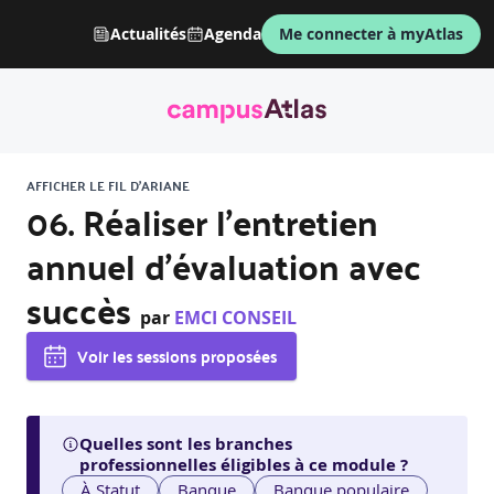
Actualités
Agenda
Me connecter à myAtlas
AFFICHER LE FIL D'ARIANE
06. Réaliser l’entretien
annuel d’évaluation avec
succès
par
EMCI CONSEIL
Voir les sessions proposées
Quelles sont les branches
professionnelles éligibles à ce module ?
À Statut
Banque
Banque populaire