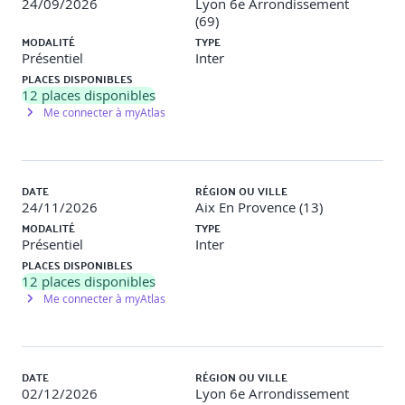
24/09/2026
Lyon 6e Arrondissement
(69)
6 – De l’entretien annuel d’évaluation à l’entretien
MODALITÉ
TYPE
professionnel
Présentiel
Inter
PLACES DISPONIBLES
S'entraîner à mener des entretiens annuels de A à Z.
12
places disponibles
Me connecter à myAtlas
7 – Gérer les situations difficiles en entretien
Identification des situations délicates.
Savoir tenir le bon discours et adopter la bonne
posture.
DATE
RÉGION OU VILLE
24/11/2026
Aix En Provence (13)
Après – Mise en œuvre en situation de travail
MODALITÉ
TYPE
Présentiel
Inter
Evaluation des compétences acquises via un
PLACES DISPONIBLES
questionnaire en ligne intégrant des mises en situation.
12
places disponibles
Un programme de renforcement
Me connecter à myAtlas
Deux modules d'entraînement : "Donner un feedback
positif et constructif" et "Pratiquer l'écoute active".
Une boite à outils
Un quiz d'évaluation
DATE
RÉGION OU VILLE
Points forts
:
02/12/2026
Lyon 6e Arrondissement