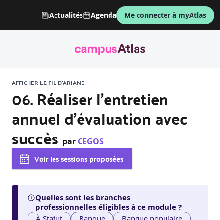
Actualités
Agenda
Me connecter à myAtlas
AFFICHER LE FIL D'ARIANE
06. Réaliser l’entretien
annuel d’évaluation avec
succès
par
CEGOS
Voir les sessions proposées
Quelles sont les branches
professionnelles éligibles à ce module ?
À Statut
Banque
Banque populaire