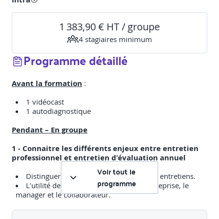
1 383,90 € HT / groupe
4
stagiaire
s
minimum
Programme détaillé
Avant la formation
:
1 vidéocast
1 autodiagnostique
Pendant – En groupe
1 - Connaitre les différents enjeux entre entretien
professionnel et entretien d’évaluation annuel
Voir tout le
Distinguer l’entretien annuel des autres entretiens.
programme
L’utilité de l’entretien annuel pour l’entreprise, le
manager et le collaborateur.
2 - Connaître les étapes de l’entretien annuel et