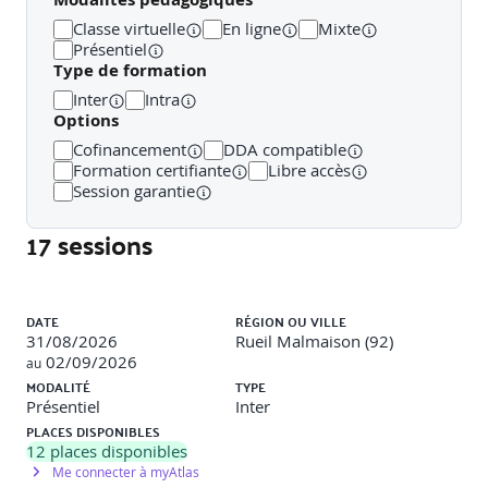
infrastructure
Classe virtuelle
En ligne
Mixte
Présentiel
Travaux pratiques
Type de formation
Inter
Intra
Options
Utilisation d'AWS CloudFormation pour provisionner
et gérer une infrastructure de base
Cofinancement
DDA compatible
Déploiement d'une application verc un parc EC2 à
Formation certifiante
Libre accès
l'aide d'AWS CodeDeploy
Session garantie
Automatisation des déploiements de code avec AWS
17 sessions
CodePipeline
Déploiement d'une applciation sans serveur à l'aide
d'AWS Serverless Application Model (AWS SAM) et un
pipeline CI/CD
Liste des sessions
Réalisation des déploiements bleus/verts avec des
DATE
RÉGION OU VILLE
pipelines CI/CD et Amazon Elastic Container Service
31/08/2026
Rueil Malmaison (92)
(Amazon ECS)
02/09/2026
au
Utilisation des outils AWS DevOps pour les
MODALITÉ
TYPE
automatisations du pipeline CI/CD
Présentiel
Inter
PLACES DISPONIBLES
12
places disponibles
Me connecter à myAtlas