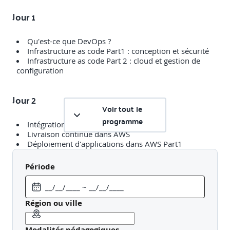
Jour 1
Qu'est-ce que DevOps ?
Infrastructure as code Part1 : conception et sécurité
Infrastructure as code Part 2 : cloud et gestion de
configuration
Jour 2
Voir tout le
programme
Intégration continue dans le cloud
Livraison continue dans AWS
Déploiement d'applications dans AWS Part1
Période
Jour 3
Déploiement d'applications dans AWS Part2
Région ou ville
Mettre en oeuvre l'ensemble CI et CD
Optimisation des performances de vos déploiements
Administration et automatisation de votre
Modalités pédagogiques