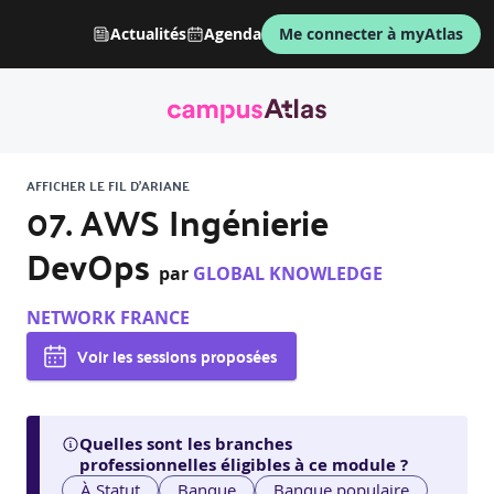
Actualités
Agenda
Me connecter à myAtlas
AFFICHER LE FIL D'ARIANE
07. AWS Ingénierie
DevOps
par
GLOBAL KNOWLEDGE
NETWORK FRANCE
Voir les sessions proposées
Quelles sont les branches
professionnelles éligibles à ce module ?
À Statut
Banque
Banque populaire