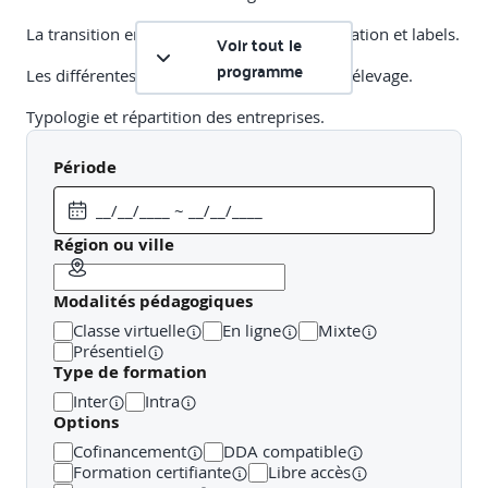
La transition environnementale : réglementation et labels.
Voir tout le
programme
Les différentes typologies d’exploitation en élevage.
Typologie et répartition des entreprises.
Evolutions des structures d’élevage et perspectives.
Période
Panorama des risques climatiques et leurs effets sur les
systèmes d’élevage.
Région ou ville
Les différents risques climatiques.
Modalités pédagogiques
La vulnérabilité de l’exploitation d’élevage : l’impact sur
les cultures.
Classe virtuelle
En ligne
Mixte
Présentiel
La sinistralité sur les principaux risques climatiques
Type de formation
Inter
Intra
Options
Les dispositifs de prévention et de protection du
Cofinancement
DDA compatible
risque climatique
Formation certifiante
Libre accès