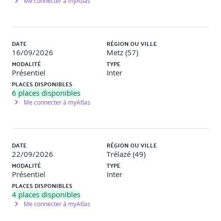
Me connecter à myAtlas
climatiques
Mise en évidence des risques sur un cas pratique.
DATE
RÉGION OU VILLE
16/09/2026
Metz (57)
Point sur son exposition et sa protection actuelle.
MODALITÉ
TYPE
Présentiel
Inter
Proposer et gérer une assurance « sur mesure ».
PLACES DISPONIBLES
6
places disponibles
Me connecter à myAtlas
DATE
RÉGION OU VILLE
22/09/2026
Trélazé (49)
MODALITÉ
TYPE
Présentiel
Inter
PLACES DISPONIBLES
4
places disponibles
Me connecter à myAtlas