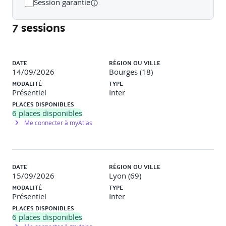
Session garantie
7 sessions
Les moyens de prévention.
Les leviers techniques et financiers.
Liste des sessions
DATE
RÉGION OU VILLE
L’intervention publique (calamités, catastrophes
14/09/2026
Bourges (18)
naturelles, etc…).
MODALITÉ
TYPE
Présentiel
Inter
PLACES DISPONIBLES
6
places disponibles
Les différentes assurances des risques climatiques
Me connecter à myAtlas
La multirisque climatique en système polyculture
élevage.
DATE
RÉGION OU VILLE
15/09/2026
Lyon (69)
La particularité de l’assurance des prairies.
MODALITÉ
TYPE
Présentiel
Inter
PLACES DISPONIBLES
6
places disponibles
Accompagner un éleveur dans sa gestion des risques