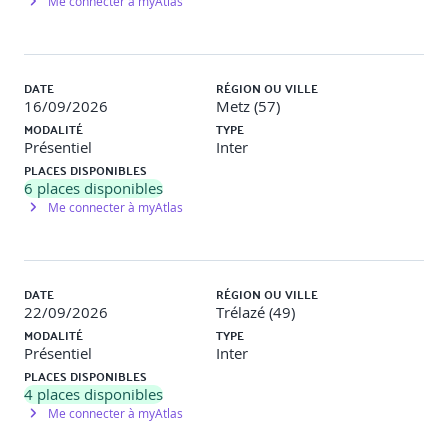
Me connecter à myAtlas
climatiques
Mise en évidence des risques sur un cas pratique.
DATE
RÉGION OU VILLE
16/09/2026
Metz (57)
Point sur son exposition et sa protection actuelle.
MODALITÉ
TYPE
Présentiel
Inter
Proposer et gérer une assurance « sur mesure ».
PLACES DISPONIBLES
6
places disponibles
Me connecter à myAtlas
DATE
RÉGION OU VILLE
22/09/2026
Trélazé (49)
MODALITÉ
TYPE
Présentiel
Inter
PLACES DISPONIBLES
4
places disponibles
Me connecter à myAtlas