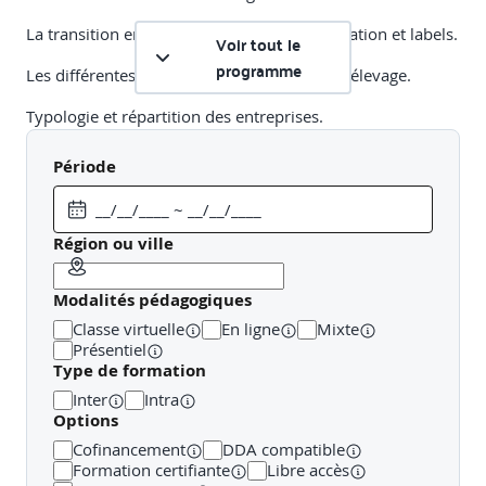
La transition environnementale : réglementation et labels.
Voir tout le
programme
Les différentes typologies d’exploitation en élevage.
Typologie et répartition des entreprises.
Evolutions des structures d’élevage et perspectives.
Période
Panorama des risques climatiques et leurs effets sur les
systèmes d’élevage.
Région ou ville
Les différents risques climatiques.
Modalités pédagogiques
La vulnérabilité de l’exploitation d’élevage : l’impact sur
les cultures.
Classe virtuelle
En ligne
Mixte
Présentiel
La sinistralité sur les principaux risques climatiques
Type de formation
Inter
Intra
Options
Les dispositifs de prévention et de protection du
Cofinancement
DDA compatible
risque climatique
Formation certifiante
Libre accès