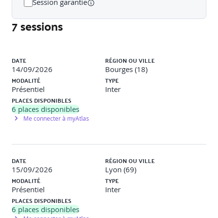
Session garantie
7 sessions
Les moyens de prévention.
Les leviers techniques et financiers.
Liste des sessions
DATE
RÉGION OU VILLE
L’intervention publique (calamités, catastrophes
14/09/2026
Bourges (18)
naturelles, etc…).
MODALITÉ
TYPE
Présentiel
Inter
PLACES DISPONIBLES
6
places disponibles
Les différentes assurances des risques climatiques
Me connecter à myAtlas
La multirisque climatique en système polyculture
élevage.
DATE
RÉGION OU VILLE
15/09/2026
Lyon (69)
La particularité de l’assurance des prairies.
MODALITÉ
TYPE
Présentiel
Inter
PLACES DISPONIBLES
6
places disponibles
Accompagner un éleveur dans sa gestion des risques