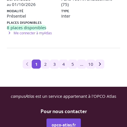
Études de cas pour illustrer les applications réelles de la
01/10/2026
(75)
au
cryptographie dans la sécurité des blockchains.
MODALITÉ
TYPE
Présentiel
Inter
Discussions en groupe pour renforcer la compréhension
PLACES DISPONIBLES
et encourager l'interaction entre les participants.
8
places disponibles
Me connecter à myAtlas
1
2
3
4
5
…
10
campusAtlas
est un service appartenant à l'OPCO Atlas
Pour nous contacter
opco-atlas.fr