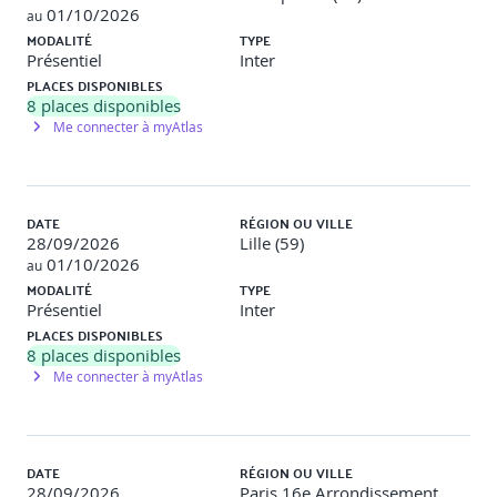
recommandations pratiques
01/10/2026
au
MODALITÉ
TYPE
Module 8 : Conclusion et Évaluation Finale (3h)
Présentiel
Inter
PLACES DISPONIBLES
Test de connaissances pour évaluer les compétences
8
places disponibles
acquises.
Me connecter à myAtlas
Discussion ouverte sur les développements futurs dans le
domaine.
Feedback sur la formation et recommandations pour la
DATE
RÉGION OU VILLE
pratique continue.
28/09/2026
Lille (59)
01/10/2026
au
MODALITÉ
TYPE
Présentiel
Inter
Précisions concernant les Méthodes Pédagogiques
PLACES DISPONIBLES
8
places disponibles
Exposés théoriques pour expliquer les concepts
Me connecter à myAtlas
fondamentaux et avancés de la cryptographie.
Ateliers pratiques pour appliquer directement les
connaissances en cryptographie dans des contextes
blockchain.
DATE
RÉGION OU VILLE
28/09/2026
Paris 16e Arrondissement