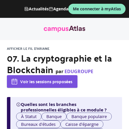
Actualités
Agenda
Me connecter à myAtlas
AFFICHER LE FIL D'ARIANE
07. La cryptographie et la
Blockchain
par
EDUGROUPE
Voir les sessions proposées
Quelles sont les branches
professionnelles éligibles à ce module ?
À Statut
Banque
Banque populaire
Bureaux d'études
Caisse d'épargne