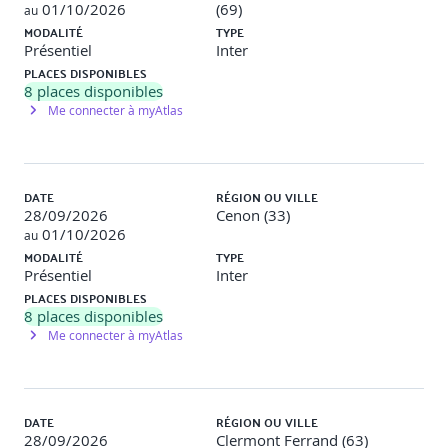
01/10/2026
(69)
Infrastructure à clé publique (PKI) et gestion des certificats
au
numériques.
MODALITÉ
TYPE
Présentiel
Inter
Protocoles pour l'authentification et le renouvellement
PLACES DISPONIBLES
des clés.
8
places disponibles
Me connecter à myAtlas
Étude de cas et simulation de gestion des clés.
DATE
RÉGION OU VILLE
Après-midi : Appliquer les méthodes de chiffrement
28/09/2026
Cenon (33)
et garantir l’intégrité des données
01/10/2026
au
MODALITÉ
TYPE
Module 6 : Sécurité des Données : Chiffrement et
Présentiel
Inter
Intégrité (3h30)
PLACES DISPONIBLES
Techniques de chiffrement avancées et leur mise en
8
places disponibles
œuvre.
Me connecter à myAtlas
Protocoles pour garantir l'intégrité et l'authenticité des
données.
DATE
RÉGION OU VILLE
Atelier de chiffrement et de validation des transactions
28/09/2026
Clermont Ferrand (63)
blockchain.