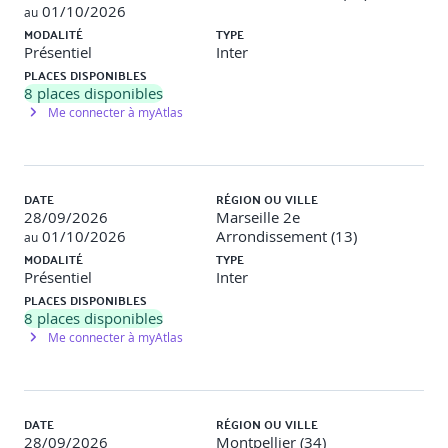
01/10/2026
au
MODALITÉ
TYPE
Présentiel
Inter
PLACES DISPONIBLES
Jour 4
8
places disponibles
Matin :Intégrer et appliquer les compétences en
Me connecter à myAtlas
cryptographie dans un projet blockchain
Module 7 : Application Pratique et Projet Final
(3h30)
DATE
RÉGION OU VILLE
28/09/2026
Marseille 2e
Développement de smart contracts utilisant des
01/10/2026
Arrondissement (13)
au
techniques cryptographiques sécurisées.
MODALITÉ
TYPE
Présentiel
Inter
Atelier de codage en Solidity ou autres langages
PLACES DISPONIBLES
pertinents.
8
places disponibles
Me connecter à myAtlas
Présentation et critique des projets développés par les
participants.
DATE
RÉGION OU VILLE
Après-midi : Mise en perspective et
28/09/2026
Montpellier (34)