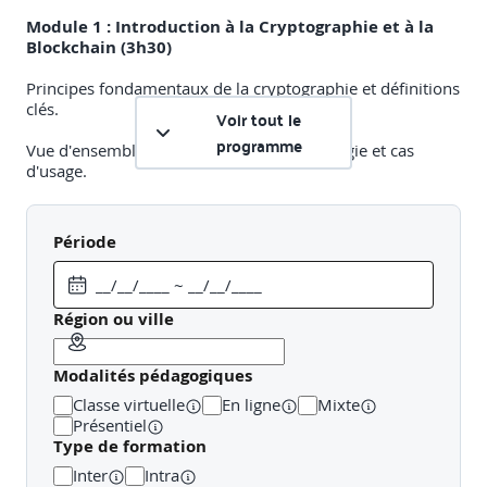
Module 1 : Introduction à la Cryptographie et à la
Blockchain (3h30)
Principes fondamentaux de la cryptographie et définitions
clés.
Voir tout le
programme
Vue d'ensemble des blockchains : technologie et cas
d'usage.
Introduction aux principales plateformes blockchain.
Période
Après-midi : Maîtriser le vocabulaire de base et les
concepts clés.
Module 2 : Fondamentaux de la Cryptologie (3h30)
Région ou ville
Vocabulaire essentiel : algorithme, hachage, clés.
Modalités pédagogiques
Présentation des mécanismes de chiffrement symétrique
Classe virtuelle
En ligne
Mixte
et asymétrique.
Présentiel
Type de formation
Explication du rôle des mécanismes de hachage dans les
Inter
Intra
blockchains.