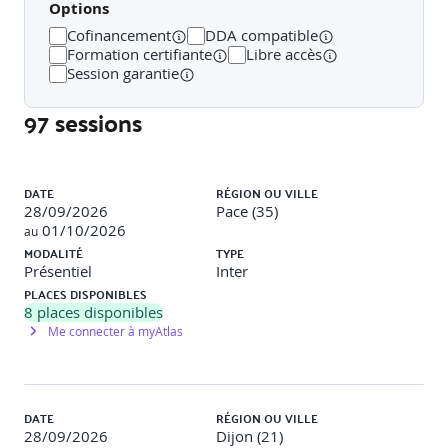
Options
Cofinancement
DDA compatible
Formation certifiante
Libre accès
Jour 2
Session garantie
Matin : Distinguer les différentes plateformes
97 sessions
blockchain
Module 3 : Plateformes Blockchain et leurs
Liste des sessions
Spécificités (3h30)
DATE
RÉGION OU VILLE
28/09/2026
Pace (35)
Exploration détaillée de Bitcoin, Ethereum, et d'autres
01/10/2026
au
plateformes émergentes.
MODALITÉ
TYPE
Présentiel
Inter
Comparaison de leurs architectures et algorithmes de
PLACES DISPONIBLES
consensus.
8
places disponibles
Me connecter à myAtlas
Analyse de cas d'utilisation spécifique pour chaque
plateforme.
DATE
RÉGION OU VILLE
Après-midi : Explorer les techniques
28/09/2026
Dijon (21)