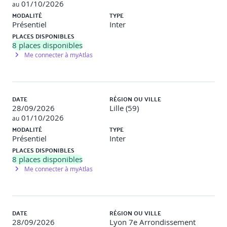
cryptographiques complexes utilisées dans la
01/10/2026
au
blockchain
MODALITÉ
TYPE
Présentiel
Inter
Module 4 : Techniques Cryptographiques Avancées
PLACES DISPONIBLES
(3h30)
8
places disponibles
Me connecter à myAtlas
Détails sur la signature numérique et les preuves à
divulgation nulle de connaissance.
Exploration des solutions de scalabilité et de
confidentialité (ex. Lightning Network).
DATE
RÉGION OU VILLE
28/09/2026
Lille (59)
Atelier pratique sur l'application de ces techniques.
01/10/2026
au
MODALITÉ
TYPE
Présentiel
Inter
PLACES DISPONIBLES
Jour 3
8
places disponibles
Me connecter à myAtlas
Matin : Comprendre et mettre en œuvre la gestion
des clés publiques
Module 5 : Gestion et Certification des Clés
DATE
RÉGION OU VILLE
Publiques (3h30)
28/09/2026
Lyon 7e Arrondissement