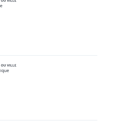
 OU VILLE
e
 OU VILLE
nique