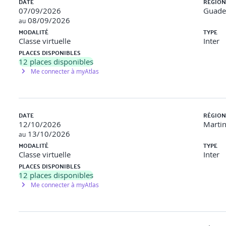
DATE
RÉGION
07/09/2026
Guade
08/09/2026
au
MODALITÉ
TYPE
ionnelle
Classe virtuelle
Inter
u maintien de la motivation
PLACES DISPONIBLES
s clés
12
places disponibles
Me connecter à myAtlas
rogresser ses équipes et ses projets
DATE
RÉGION
12/10/2026
Marti
cteurs
13/10/2026
au
rise
MODALITÉ
TYPE
Classe virtuelle
Inter
PLACES DISPONIBLES
12
places disponibles
Me connecter à myAtlas