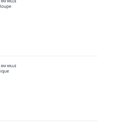
 OU VILLE
loupe
 OU VILLE
nique