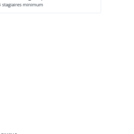
4
stagiaire
s
minimum