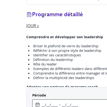
Programme détaillé
JOUR 1
Comprendre et développer son leadership
Briser le plafond de verre du leadership
Réfléchir à son propre style de leadership
Identifier ses caractéristiques
Définition du leadership
Rôle du leader
Exemples de différents leaders dans différe
Comprendre la différence entre manager et 
Définir la multiplicité des leaderships
Adopter une posture de manager coach
Période
Maîtriser l’affirmation de soi
Être assertif
Application de la méthode DESC avec les 5 n