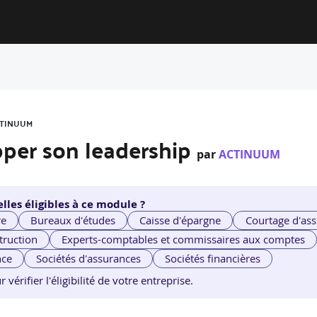
CTINUUM
opper son leadership
par
ACTINUUM
lles éligibles à ce module ?
re
Bureaux d'études
Caisse d'épargne
Courtage d'ass
truction
Experts-comptables et commissaires aux comptes
nce
Sociétés d'assurances
Sociétés financières
érifier l'éligibilité de votre entreprise.