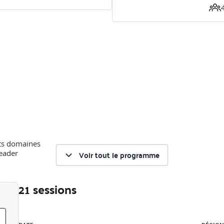
nts domaines
leader
Voir tout le programme
21 sessions
Liste des sessions
iveaux d’écoute