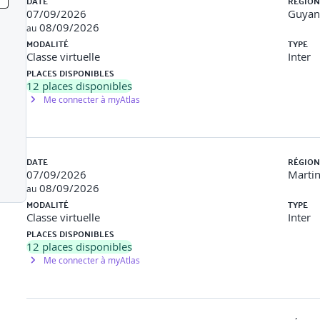
DATE
RÉGION
nt et du DISC
07/09/2026
Guyan
Pratiquer l’art du feedback et du feedforward
08/09/2026
au
MODALITÉ
TYPE
ation
Classe virtuelle
Inter
PLACES DISPONIBLES
res
12
places disponibles
Me connecter à myAtlas
es de reconnaissance
ship
es du leadership
DATE
RÉGION
07/09/2026
Marti
08/09/2026
au
MODALITÉ
TYPE
Classe virtuelle
Inter
PLACES DISPONIBLES
12
places disponibles
sens
Me connecter à myAtlas
ship
n