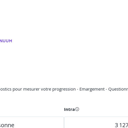
INUUM
gnostics pour mesurer votre progression - Emargement - Questionna
Intra
rsonne
3 12