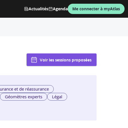
Actualités
Agenda
Me connecter à myAtlas
Voir les sessions proposées
urance et de réassurance
Géomètres experts
Légal