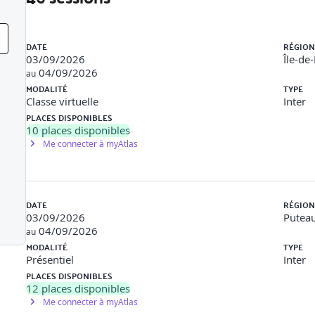
r du flux de valeur
Liste des sessions
LIVRAISON DE PRODUITS AGILES
DATE
RÉGION
n Thinking
03/09/2026
Île-de
04/09/2026
au
MODALITÉ
TYPE
(Release on Demand)
Classe virtuelle
Inter
e avec DevOps
PLACES DISPONIBLES
10
places disponibles
Me connecter à myAtlas
eprise
DATE
RÉGION
03/09/2026
Puteau
04/09/2026
au
MODALITÉ
TYPE
Présentiel
Inter
PLACES DISPONIBLES
angement
12
places disponibles
Me connecter à myAtlas