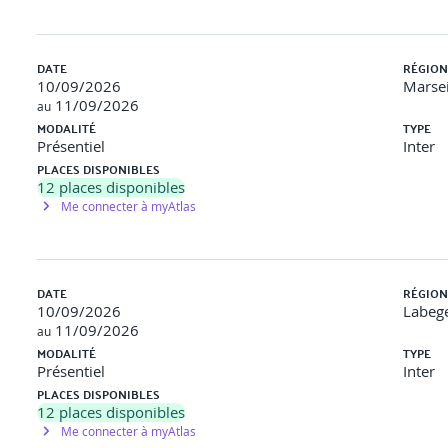
(délai d'un mois maximum), en ligne et en français
DATE
RÉGION
eçoivent un lien leur permettant de se connecter au site de la Sca
10/09/2026
Marsei
, comportant 45 questions
11/09/2026
au
éussir l'examen
MODALITÉ
TYPE
tent sur les sujets suivants :
Présentiel
Inter
développement Lean et Agile dans l'entreprise
PLACES DISPONIBLES
12
places disponibles
rsion Agile
Me connecter à myAtlas
DATE
RÉGION
10/09/2026
Labege
ltants expérimentés facilitent la compréhension de différents p
11/09/2026
au
se familiariser avec le Framework et de disposer d'éléments concr
MODALITÉ
TYPE
Présentiel
Inter
cipants de préparer le passage de la certification dans les meil
PLACES DISPONIBLES
participants avant et après la formation renforcent l'efficacité 
12
places disponibles
Me connecter à myAtlas