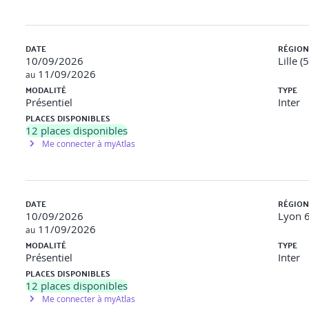
rix de la formation
 déclarés satisfaits ou très satisfaits au cours des 12 derniers m
DATE
RÉGION
10/09/2026
Lille (
11/09/2026
au
MODALITÉ
TYPE
Présentiel
Inter
PLACES DISPONIBLES
12
places disponibles
Me connecter à myAtlas
DATE
RÉGION
10/09/2026
Lyon 6
11/09/2026
au
MODALITÉ
TYPE
Présentiel
Inter
PLACES DISPONIBLES
12
places disponibles
Me connecter à myAtlas