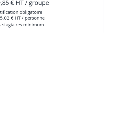
9,85 € HT / groupe
tification obligatoire
5,02 € HT / personne
4
stagiaire
s
minimum