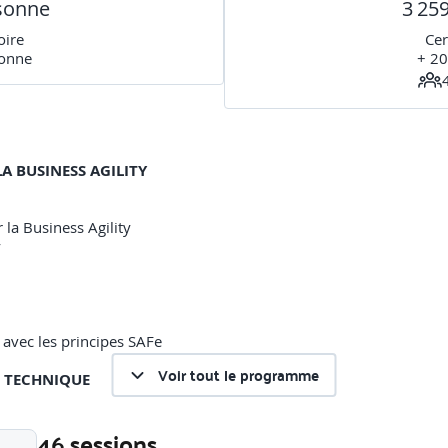
rsonne
3 25
oire
Cer
sonne
+ 20
LA BUSINESS AGILITY
 la Business Agility
y
e avec les principes SAFe
Voir tout le programme
TE TECHNIQUE
46 sessions