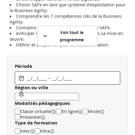
Choisir SAFe en tant que système d'exploitation pour
la Business Agility.
Comprendre les 7 compétences clés de la Business
Agility.
Connaitre le concept et les exigences de SAFe.
Voir tout le
Anticiper les problèmes rencontrés dans sa mise en
programme
œuvre.
Définir et adapter un plan de transformation.
La transformation Lean-Agile
Période
Comprendre ce qu'est la pensée Lean-Agile.
Connaitre le manifeste Agile.
Région ou ville
Comprendre les 9 principes de SAFe.
Fusionner le Lean et l'agilité en appliquant les
principes SAFe.
Modalités pédagogiques
Classe virtuelle
En ligne
Mixte
La constitution des équipes agiles
Présentiel
Type de formation
Constituer une équipe agile pluridisciplinaire.
Inter
Intra