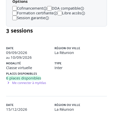
Options
Introduire la qualité dans le processus.
Mettre en place un ART (Agile Release Train) basé sur
Cofinancement
DDA compatible
la continuité du flux de valeur.
Formation certifiante
Libre accès
Session garantie
Le développement de solutions agiles pour la
3 sessions
livraison
Liste des sessions
Appliquer le focus client avec le design thinking.
Prioriser le backlog du programme.
DATE
RÉGION OU VILLE
Participer à un PI planning.
09/09/2026
La Réunion
Développer la cadence et livrer à la demande.
10/09/2026
au
Mettre en place un pipeline de livraison continue avec
MODALITÉ
TYPE
DevOps.
Classe virtuelle
Inter
PLACES DISPONIBLES
6
places disponibles
La gestion d'un portefeuille Lean avec SAFe
Me connecter à myAtlas
Définir un portefeuille Lean.
Adapter le portefeuille à la politique d'une entreprise.
Comprendre les rôles nécessaires pour la gestion du
DATE
RÉGION OU VILLE
portefeuille Lean.
15/12/2026
La Réunion
Gérer le backlog du portefeuille.