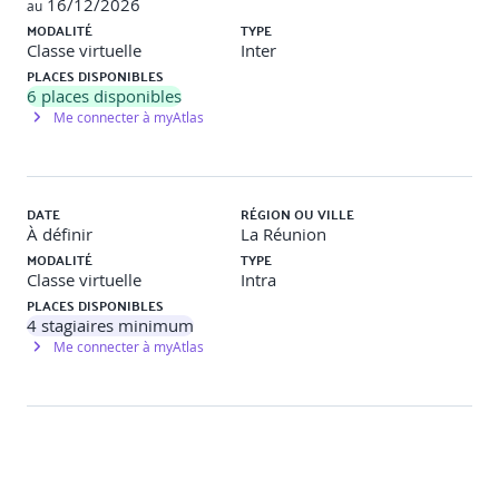
16/12/2026
au
Définir le flux du portefeuille.
MODALITÉ
TYPE
Classe virtuelle
Inter
Le rôle du leader face au changement
PLACES DISPONIBLES
6
places disponibles
Me connecter à myAtlas
Se préparer à devenir un leader agile.
Montrer la voie de l'agilité à travers des actions
concrètes.
Accompagner les équipes vers le changement avec
DATE
RÉGION OU VILLE
les bonnes pratiques.
À définir
La Réunion
MODALITÉ
TYPE
Préparation à la certification SAFe Agilist (SA)
Classe virtuelle
Intra
PLACES DISPONIBLES
4
stagiaires minimum
Conseils pratiques pour réussir l’examen officiel SAFe
Me connecter à myAtlas
Agilist.
Révision des concepts clés.
Passage d'un examen blanc avec correction collective
(
QCM de 45 questions
).
--------------------------------------------------------------------------------
----------------------------------------------------