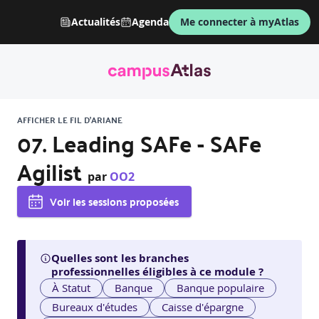
Actualités
Agenda
Me connecter à myAtlas
AFFICHER LE FIL D'ARIANE
07. Leading SAFe - SAFe
Agilist
par
OO2
Voir les sessions proposées
Quelles sont les branches
professionnelles éligibles à ce module ?
À Statut
Banque
Banque populaire
Bureaux d'études
Caisse d'épargne