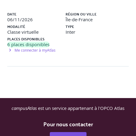
conseil.
Liste des sessions
DATE
RÉGION OU VILLE
06/11/2026
Île-de-France
MODALITÉ
TYPE
Classe virtuelle
Inter
PLACES DISPONIBLES
6
places disponibles
Me connecter à myAtlas
campusAtlas
est un service appartenant à l'OPCO Atlas
Pour nous contacter