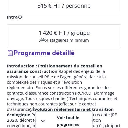
315 € HT / personne
Intra
1 420 € HT / groupe
4
stagiaire
s
minimum
Programme détaillé
Introduction : Positionnement du conseil en
assurance construction
Rappel des enjeux de la
mission de conseil.Rôle de l’agent général face à la
complexité des risques et à l’évolution
réglementaire.Focus sur les différentes garanties des
contrats. d’assurance construction (RC/RCD, Dommage
ouvrage, Tous risques chantier).Techniques courantes et
techniques non courantes (effet sur le contrat
d’assurance).
Évolution réglementaire et transition
écologique
Points clés de la réglementation récente (RE
Voir tout le
2020, décret tertiaire, obligations de rénovation
programme
énergétique, matériaux biosourcés et géosourcés,).Impact