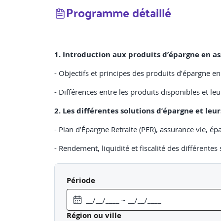
Programme détaillé
1. Introduction aux produits d’épargne en a
- Objectifs et principes des produits d’épargne 
- Différences entre les produits disponibles et le
2. Les différentes solutions d’épargne et leu
- Plan d’Épargne Retraite (PER), assurance vie, épa
- Rendement, liquidité et fiscalité des différentes 
3. Fiscalité et optimisation des produits d’é
Période
- Imposition des versements et des retraits.
- Stratégies d’arbitrage et de défiscalisation.
Région ou ville