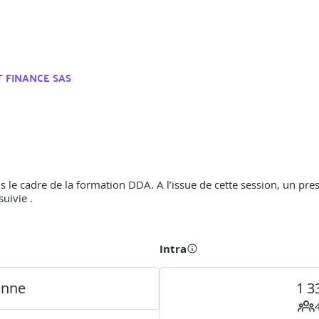
T FINANCE SAS
ans le cadre de la formation DDA. A l’issue de cette session, un pre
suivie .
Intra
onne
1 3