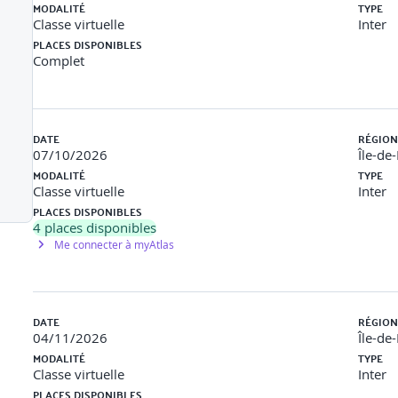
ctions
MODALITÉ
TYPE
Classe virtuelle
Inter
iscours.
PLACES DISPONIBLES
Complet
ante.
DATE
RÉGION
07/10/2026
Île-de
MODALITÉ
TYPE
Classe virtuelle
Inter
PLACES DISPONIBLES
4
places disponibles
Me connecter à myAtlas
DATE
RÉGION
04/11/2026
Île-de
MODALITÉ
TYPE
Classe virtuelle
Inter
PLACES DISPONIBLES