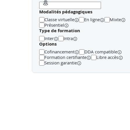
4. Techniques de conseil et gestion des obje
Modalités pédagogiques
- Identifier les attentes du client et adapter son d
Classe virtuelle
En ligne
Mixte
- Construire une approche pédagogique et rassur
Présentiel
Type de formation
Inter
Intra
Options
Cofinancement
DDA compatible
Formation certifiante
Libre accès
Session garantie