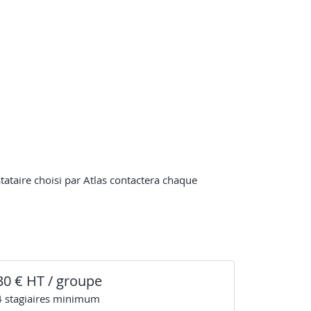
stataire choisi par Atlas contactera chaque
30 € HT / groupe
4
stagiaire
s
minimum