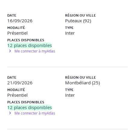
Liste des sessions
DATE
RÉGION OU VILLE
De la logique produit à l’optique client pro.
16/09/2026
Puteaux (92)
MODALITÉ
TYPE
Intégrer la prévention, le conseil et l’anticipation dans son
Présentiel
Inter
argumentaire.
PLACES DISPONIBLES
12
places disponibles
Me connecter à myAtlas
Mise en situation contextualisée
DATE
RÉGION OU VILLE
Scénarios inspirés de cas concrets (gestion d’un dossier
21/09/2026
Montbéliard (25)
sinistre, entretien bilan annuel, révision garanties
MODALITÉ
TYPE
multirisque pro, etc.)Travail en binômes, débrief collectif.
Présentiel
Inter
PLACES DISPONIBLES
Outils digitaux pour enrichir le rebond commercial
12
places disponibles
Me connecter à myAtlas
Simulateurs d’entretien avec IA (type Refty, Yoomonkeez,
ou simulateur IFPASS).