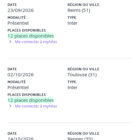
DATE
RÉGION OU VILLE
Utilisation de CRM pour détecter les croisements d’offres
23/09/2026
Reims (51)
clients pros.
MODALITÉ
TYPE
Présentiel
Inter
Transcripteurs vocaux pour analyser ses échanges
PLACES DISPONIBLES
(Otter.ai, Fireflies.ai).
12
places disponibles
Me connecter à myAtlas
Élaboration d’un plan d’action personnel
DATE
RÉGION OU VILLE
02/10/2026
Toulouse (31)
Formalisation des pratiques à renforcer ou à
MODALITÉ
TYPE
expérimenter
Présentiel
Inter
PLACES DISPONIBLES
Objectifs à 15 jours, 1 mois.
12
places disponibles
Me connecter à myAtlas
DATE
RÉGION OU VILLE
14/10/2026
Rennes (35)