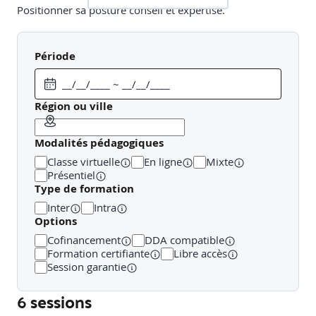
Positionner sa posture conseil et expertise.
Période
Techniques avancées du rebond et de la vente
additionnelle
Région ou ville
Questionnement orienté besoins pro : activité, flux,
Modalités pédagogiques
protection, équipements.
Classe virtuelle
En ligne
Mixte
Approche gagnant-gagnant et moments clés pour
Présentiel
déclencher le rebond.
Type de formation
Inter
Intra
Options
Identification et traitement des objections spécifiques aux
Cofinancement
DDA compatible
clients professionnels.
Formation certifiante
Libre accès
Session garantie
6 sessions
La posture commerciale proactive