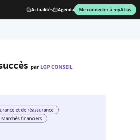
Actualités
Agenda
Me connecter à myAtlas
 succès
par
LGP CONSEIL
urance et de réassurance
Marchés financiers