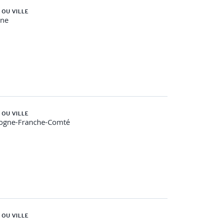
 OU VILLE
gne
 OU VILLE
ogne-Franche-Comté
gnement (adaptation du poste, développement...)
 OU VILLE
 des compétences…)