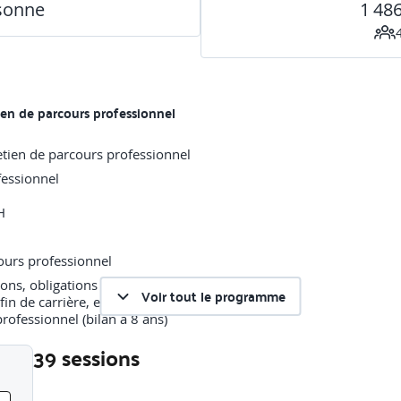
rsonne
1 48
tien de parcours professionnel
fessionnel
H
ions, obligations et opportunités
Voir tout le programme
fin de carrière, entretien de reprise
professionnel (bilan à 8 ans)
39 sessions
’entretien annuel d’évaluation et l’entretien de parcours professionne
Liste des sessions