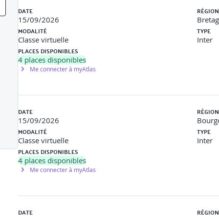
DATE
RÉGION
essionnels
15/09/2026
Breta
MODALITÉ
TYPE
Classe virtuelle
Inter
PLACES DISPONIBLES
4
places disponibles
és à transmettre
Me connecter à myAtlas
’entretien de parcours professionnel
DATE
RÉGION
15/09/2026
Bourg
ionnels
MODALITÉ
TYPE
Classe virtuelle
Inter
PLACES DISPONIBLES
formulation et le questionnement
4
places disponibles
Me connecter à myAtlas
possibilités d’évolution professionnelle et les besoins en accompa
DATE
RÉGION
formation et de professionnalisation (CPF, plan de développement