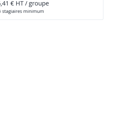
6,41 € HT / groupe
4
stagiaire
s
minimum
l